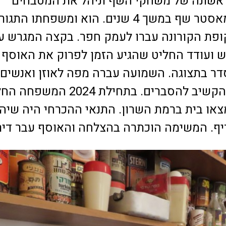
ראשונה של משחקי השף וניהל את המטבחים
האחוריים של מאסטר שף במשך 4 שנים. הוא ומשפחתו התגו
ופת הקורונה עברו לעמק חפר. בקצה המגרש ע
ש ועודד החליט שהגיע הזמן לפרוק את האוסף
דר בתצוגה. השמועה עברה מפה לאוזן ואנשים
הגיעו לראות ולהקשיב להסברים. בתחילת 2024 
צאו בית ברמת השרון. התנאי ההכרחי היה שיה
ף. המשימה הוכתרה בהצלחה והאוסף עבר דיר