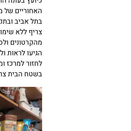
כיועץ בעונה ה
בתל אביב ובתק
צריף ללא שימו
מהקרטונים ולס
לחזור למרכז ומ
בשטח הבית צרי