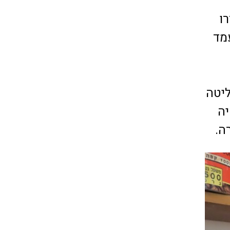
ררו
מד
המשפחה החליטה
יה
ה.