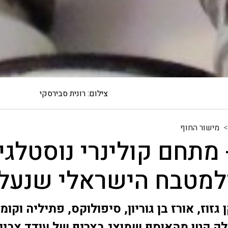
צילום: רונית סבירסקי
מישור החוף
 מתחם קולינרי נוסטלגי
ולמטבח הישראלי שנעל
גזוז, אורז בן גוריון, סיפולוקס, פתיליה וקומ
ק קטן מהאוסף שמוצג בצריף של עודד צביק