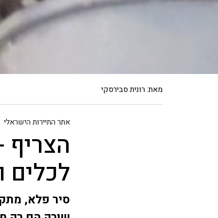
מאת: רונית סבירסקי
אתר התיירות הישראלי
הצריף -
לכלים 
סיר פלא, מתקן 
שורק הם רק חל