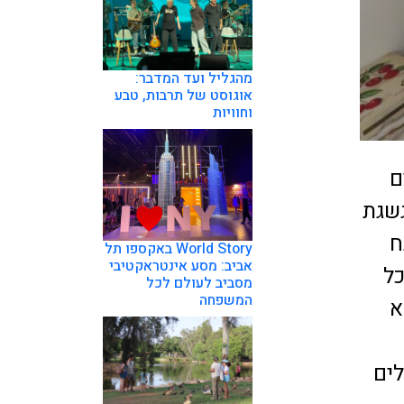
מהגליל ועד המדבר:
אוגוסט של תרבות, טבע
וחוויות
ם
 משגשגת
ח
World Story באקספו תל
אביב: מסע אינטראקטיבי
כל
מסביב לעולם לכל
המשפחה
א
לים