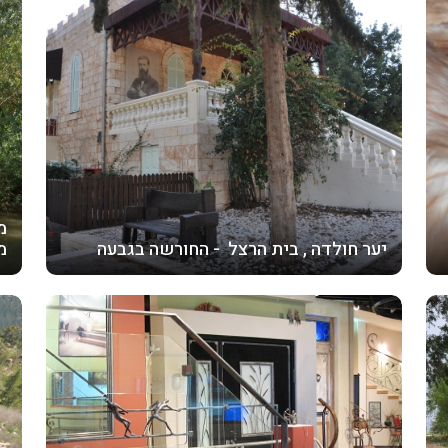
מ
יער חולדה , בית הרצל - החורשה בגבעה
מ