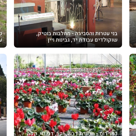
בני עטרות והסביבה - מחלבות בוטיק,
ט
שוקולדים עבודת יד, גבינות ויין
ע
כפר רות - מכוורת דבש, יקב, דגי נוי, קפה