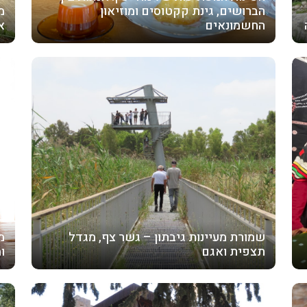
הברושים, גינת קקטוסים ומוזיאון
מ
החשמונאים
א
שמורת מעיינות גיבתון – גשר צף, מגדל
מ
תצפית ואגם
ו