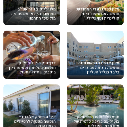
מלון כפר גלעדי המחודש:
מלון ג'ייקוב נווה אטי"ב –
חופשה עם סיפור ציוני,
חופשה זוגית או משפחתית
קולינריה ונוף גלילי
מול נופי החרמון
מלון אדמונד בראש פינה –
דרך היין בגליל העליון –
חופשה זוגית למבוגרים
חופשה במלונות וטעימות יין
בלבד בגליל העליון
ביקבים שחזרו לפעול
ספא וילג׳ חמת גדר - מלון
אירוח בוטיק אל רום –
בוטיק עם בריכה פרטית של
חופשה מפנקת למטיילים
מים תרמו-מינרלים
בצפון הגולן