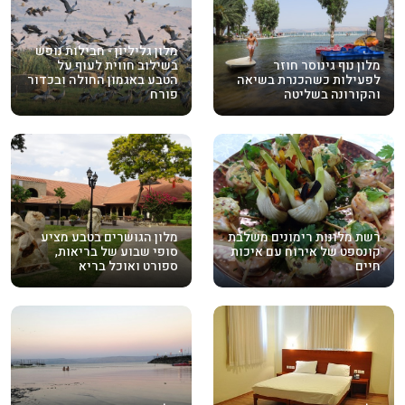
מלון גליליון - חבילות נופש
מלון נוף גינוסר חוזר
בשילוב חווית לעוף על
לפעילות כשהכנרת בשיאה
הטבע באגמון החולה ובכדור
והקורונה בשליטה
פורח
רשת מלונות רימונים משלבת
מלון הגושרים בטבע מציע
קונספט של אירוח עם איכות
סופי שבוע של בריאות,
חיים
ספורט ואוכל בריא