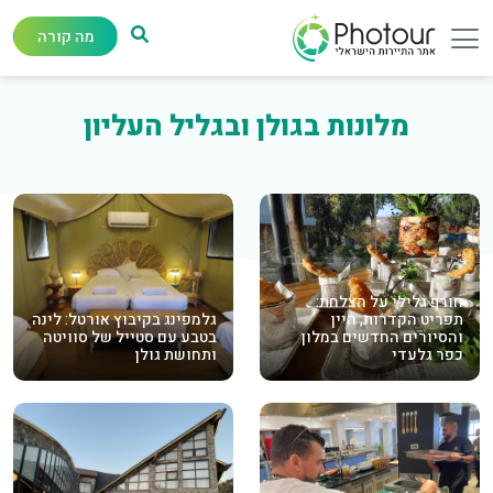
מה קורה
מלונות בגולן ובגליל העליון
חורף גלילי על הצלחת:
תפריט הקדרות, היין
גלמפינג בקיבוץ אורטל: לינה
והסיורים החדשים במלון
בטבע עם סטייל של סוויטה
כפר גלעדי
ותחושת גולן