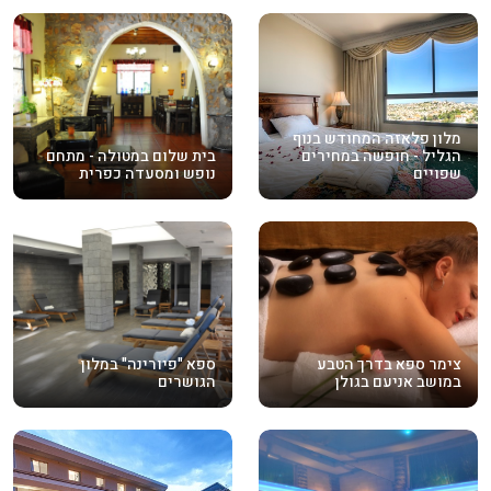
מלון פלאזה המחודש בנוף
הגליל - חופשה במחירים
בית שלום במטולה - מתחם
שפויים
נופש ומסעדה כפרית
צימר ספא בדרך הטבע
ספא "פיורינה" במלון
במושב אניעם בגולן
הגושרים