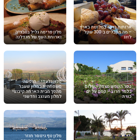
ארוחות בוקר במלונות בארץ
– מה מקבלים ב-300 שקל
מלון פרימה גליל בטבריה
לזוג
וארוחת השף של מגדלנה
מלון גלעדי – חופשה
כפר הנופש מצפה השלום
משפחתית במלון שעבר
בכפר חרוב – קסם על ים
מהפך מבית הארחה קיבוצי
כנרת
למלון מעוצב וחדשני
מלון נוף גינוסר חוזר