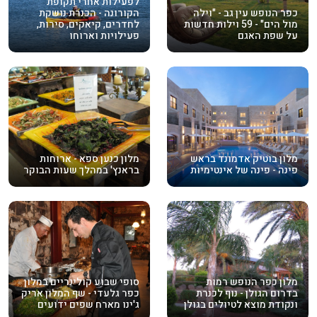
לפעילות אחרי תקופת
כפר הנופש עין גב - "וילה
הקורונה - הכנרת נושקת
מול הים" - 59 וילות חדשות
לחדרים, קיאקים, סירות,
על שפת האגם
פעילויות וארוחו
מלון בוטיק אדמונד בראש
מלון כנען ספא - ארוחות
פינה - פינה של אינטימיות
בראנץ' במהלך שעות הבוקר
מלון כפר הנופש רמות
סופי שבוע קולינריים במלון
בדרום הגולן - נוף לכנרת
כפר גלעדי - שף המלון אריק
ונקודת מוצא לטיולים בגולן
ג'ינו מארח שפים ידועים