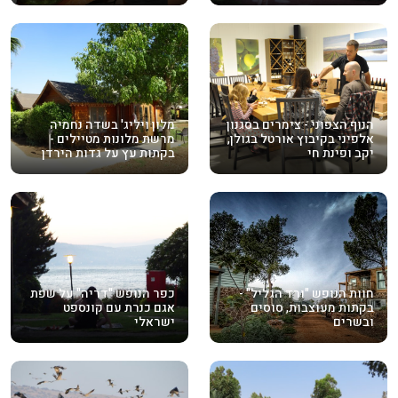
הנוף הצפוני - צימרים בסגנון
מלון ויליג' בשדה נחמיה
אלפיני בקיבוץ אורטל בגולן,
מרשת מלונות מטיילים -
יקב ופינת חי
בקתות עץ על גדות הירדן
חוות הנופש "ורד הגליל" -
כפר הנופש "דריה" על שפת
בקתות מעוצבות, סוסים
אגם כנרת עם קונספט
ובשרים
ישראלי