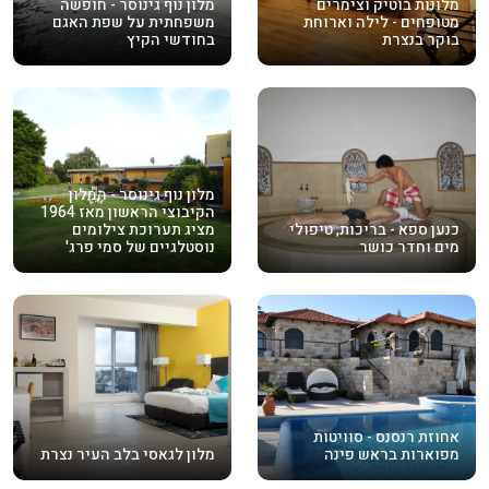
מלונות בוטיק וצימרים
מלון נוף גינוסר - חופשה
מטופחים - לילה וארוחת
משפחתית על שפת האגם
בוקר בנצרת
בחודשי הקיץ
מלון נוף גינוסר - המלון
הקיבוצי הראשון מאז 1964
כנען ספא - בריכות, טיפולי
מציג תערוכת צילומים
מים וחדר כושר
נוסטלגיים של סמי פרג'
אחוזת רנסנס - סוויטות
מפוארות בראש פינה
מלון לגאסי בלב העיר נצרת