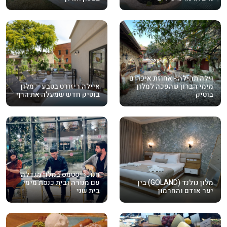
וילה תהילה - אחוזת איכרים
מימי הברון שהפכה למלון
איילה ריזורט בטבע – מלון
בוטיק
בוטיק חדש שמעלה את הרף
חנוכריסטמס במלון מגדלה
מלון גולנד (GOLAND) בין
עם מנורה ובית כנסת מימי
יער אודם והחרמון
בית שני