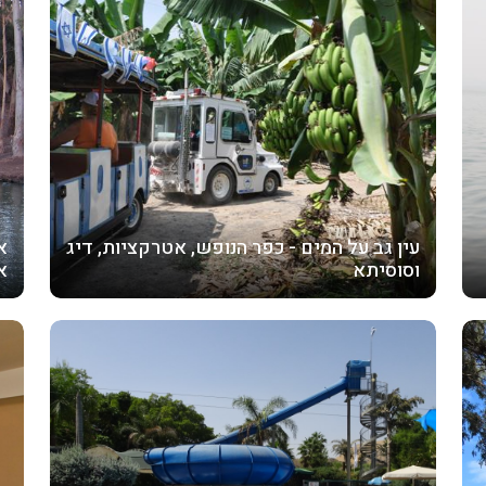
עין גב על המים - כפר הנופש, אטרקציות, דיג
א
וסוסיתא
א