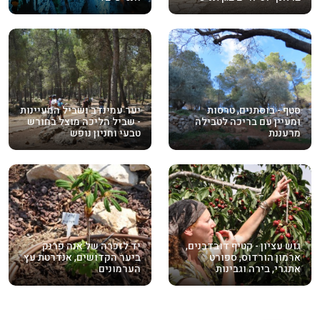
סטף - בוסתנים, טרסות
יער עמינדב ושביל המעיינות
ומעיין עם בריכה לטבילה
- שביל הליכה מוצל בחורש
מרעננת
טבעי וחניון נופש
גוש עציון - קטיף דובדבנים,
יד לזכרה של אנה פרנק
ארמון הורדוס, ספורט
ביער הקדושים, אנדרטת עץ
אתגרי, בירה וגבינות
הערמונים