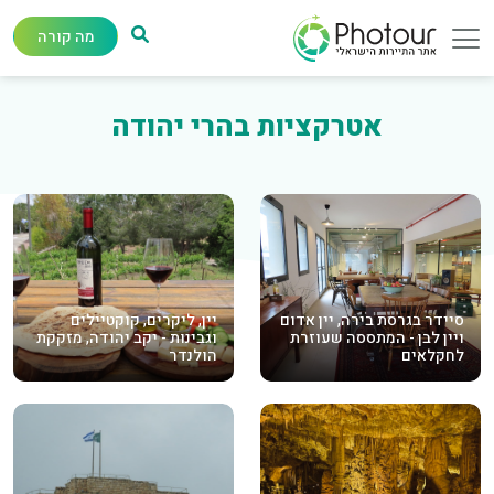
מה קורה
אטרקציות בהרי יהודה
סיידר בגרסת בירה, יין אדום
יין, ליקרים, קוקטיילים
ויין לבן - המתססה שעוזרת
וגבינות - יקב יהודה, מזקקת
לחקלאים
הולנדר