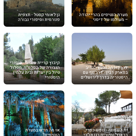
מערת הנטיפים בהרי יהודה
גן לאומי קסטל - תצפית
– מעולמו של דיסני
פנורמית וסיפורי גבורה
קיבוץ קריית ענבים - סיפורי
דרך בורמה והעץ הנדיב
הגבורה של הפלמ"ח, מסלול
בפארק רבין - דרך נוף עם
טיול בין יערות ובית עלמין
היסטוריה בדרך לירושלים
היסטורי
יד השמונה - נופש כפרי,
אז מה חדש במערת
בראנץ' וסיורים בגן תנ"כי
הנטיפים?