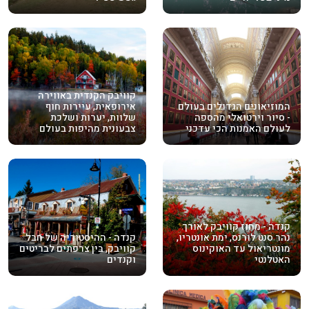
קוויבק הקנדית באווירה
המוזיאונים הגדולים בעולם
אירופאית, עיירות חוף
- סיור וירטואלי מהספה
שלוות, יערות ושלכת
לעולם האמנות הכי עדכני
צבעונית מהיפות בעולם
קנדה - מחוז קוויבק לאורך
נהר סנט לורנס, ימת אונטריו,
קנדה - ההיסטוריה של חבל
מונטריאול עד האוקינוס
קוויבק, בין צרפתים לבריטים
האטלנטי
וקנדים