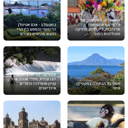
גואטמלה - הפייסטה של
צ'י'צי עם תחפושות
גואטמלה - אגם אטיטלן
מרהיבות, ריקודים, מוזיקה
הרומנטי והמסע בין הרי
ותהלוכות רחוב
הגעש מהיפים בעולם
מקסיקו - מדינת צ'יאפס
הצבעונית, מפלי אגווה אזול,
פסטיבל הבתולה במקסיקו
קניון סומידרו וכפרים
סיטי
אינדיאנים