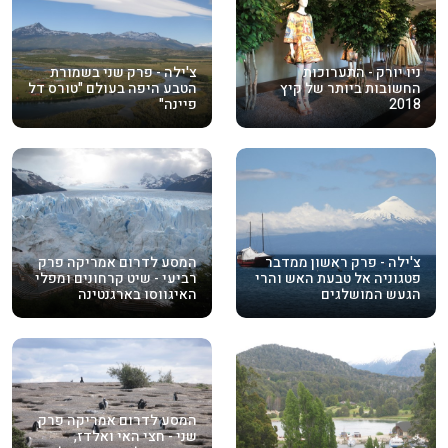
ניו יורק - התערוכות
צ'ילה - פרק שני בשמורת
החשובות ביותר של קיץ
הטבע היפה בעולם "טורס דל
2018
פיינה"
צ'ילה - פרק ראשון ממדבר
המסע לדרום אמריקה פרק
פטגוניה אל טבעת האש והרי
רביעי - שיט קרחונים ומפלי
הגעש המושלגים
האיגווסו בארגנטינה
המסע לדרום אמריקה פרק
שני - חצי האי ואלדז,