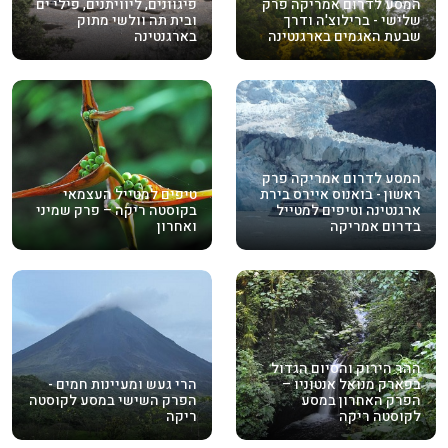
המסע לדרום אמריקה פרק
פיגוונים, ליוויתנים, פילי ים
שלישי - ברילוצ'ה ודרך
ובית תה וולשי מתוק
שבעת האגמים בארגנטינה
בארגנטינה
המסע לדרום אמריקה פרק
ראשון - בואנוס איירס בירת
טיפים למטייל העצמאי
ארגנטינה וטיפים למטייל
בקוסטה ריקה – פרק שמיני
בדרום אמריקה
ואחרון
ההר הירוק והסיום הגדול
בפארק מנואל אנטוניו –
הרי געש ומעיינות חמים -
הפרק האחרון במסע
הפרק השישי במסע לקוסטה
לקוסטה ריקה
ריקה