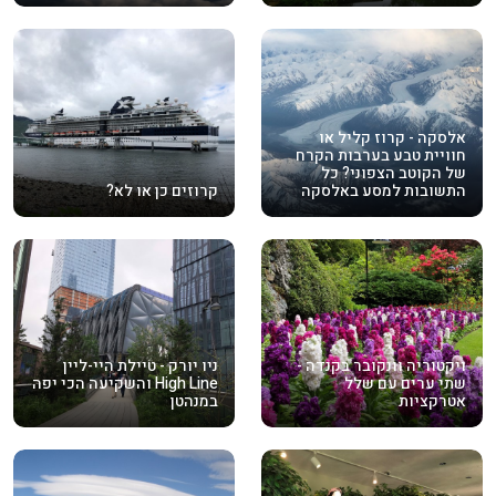
אלסקה - קרוז קליל או
חוויית טבע בערבות הקרח
של הקוטב הצפוני? כל
התשובות למסע באלסקה
קרוזים כן או לא?
ויקטוריה וונקובר בקנדה -
ניו יורק - טיילת היי-ליין
שתי ערים עם שלל
High Line והשקיעה הכי יפה
אטרקציות
במנהטן