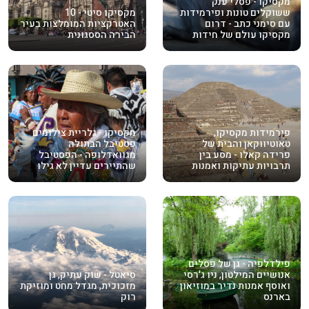
מקסיקו - פסלי ענק
ששוקלים טונות ופירמידות
מקסיקו סיטי - 10
עם סימני כתב - דרום
האטרקציות המומלצות בעיר
מקסיקו עולם של חידות
הבירה הססגונית
פירמידות מקסיקו,
מקסיקו - גלריית צילומים
טאוטיווקאן והבית של
פסטיבל הבתולה
פרידה קאלו - מסע בין
מגוואדלופה - הפסטיבל
תרבויות עתיקות ואמנות
שהתיירים עדיין לא גילו
פילדלפיה - גן של פסלים
אנושיים המילטון, ניו ג'רסי
סיאטל - שוק עתיק, גן
ואוסף אמנות נדיר במוזיאון
מזכוכית, מגדל מחט ומוזיקת
בארנס
רוק