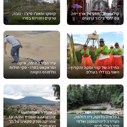
קולומביה - מסע אל ארץ יפה
קוסקו ומאצ׳ו פיצ׳ו - גובה,
עם יחסי ציבור גרועים
טרקים וחוויות בפרו
עיר הבירה לימה, איקה
החידה של קווי נסקה והקניון
ופראקאס בפרו - סקי חולות
השני בגודלו בעולם
וגלפגוס הקטנה
גואטמלה – חופי ים לבנים
גואטמלה Guatemala –
בפלאיה בלנקה, ריו דולסה,
אנטיגואה הפומפיי של מרכז
העיירה ליווינגסטון ואלפי
אמריקה וטרק פקאיה על הר
מיני בעלי חיים
געש פעיל