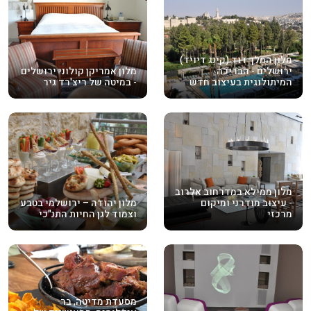
מלון המלך דוד (קינג דיויד)
ירושלים - הבריכה
מלון אמריקן קולוני ירושלים
המיתולוגית בעיצוב חדש
- במיטה של ריצ'רד גיר
מלון ממילא במדרחוב אלרוב
- עיצוב מודרני ומיקום
מלון יהודה – ירושלמי בטבע
מרכזי
וצמוד לגן החיות התנ"כי
מסעדת מדיטה, בר