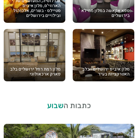
אנדלוסיה, המעושנים של
הארווי'ס, מלון איביס
ספא אקאשה במלון ממילא
סטיילס - בשרים, אלכוהול
בירושלים
ובילויים בירושלים
מלון איביס ירושלים - בלב
מלון רמת רחל ירושלים בלב
האטרקציות בעיר
פארק ארכאולוגי
כתבות ה
שבוע