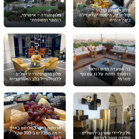
מלון אמריקן קולוני –
קולינריה, היסטוריה ואווירה
מלון יהודה – אינטימי,
בין-לאומית
רומנטי ומשפחתי
בר-מסעדה חדש רויאל
רופטופ נפתח על גג עם נוף
מלון מונטיפיורי ירושלים -
פנורמי
ללון ולטייל בלב האטרקציות
ארוחות בוקר במלונות בארץ
מלון ליידי שטרן בירושלים -
– מה מקבלים ב-300 שקל
קפיצה קטנה לצרפת
לזוג