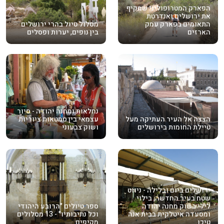
הפארק המטרופוליני שמקיף
את ירושלים ואנדרטת
התאומים בפארק עמק
מסלול טיול בהרי ירושלים
הארזים
בין נופים, יערות ופסלים
נחלאות ומחנה יהודה - סיור
הצצה אל העיר העתיקה מעל
עצמאי בין סמטאות ציוריות
טיילת החומות בירושלים
ושוק צבעוני
ירושלים ביום ובלילה - ניווט
שטח בעיר החדשה, בילוי
לילי בשוק מחנה יהודה
ספר טיולים "הרובע היהודי
ומסעדה איטלקית בבית אנה
וכל נתיבותיו" - 13 מסלולים
טיכו
מקיפים