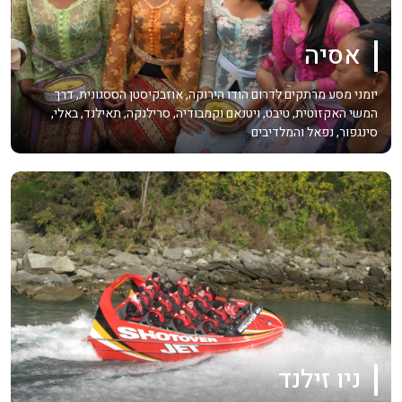
אסיה
יומני מסע מרתקים לדרום הודו הירוקה, אוזבקיסטן הססגונית, דרך
המשי האקזוטית, טיבט, ויטנאם וקמבודיה, סרילנקה, תאילנד, באלי,
סינגפור, נפאל והמלדיבים
ניו זילנד