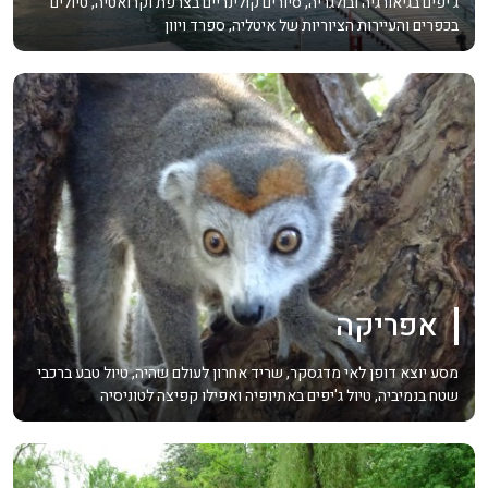
ג'יפים בגיאורגיה ובולגריה, סיורים קולינריים בצרפת וקרואטיה, טיולים
בכפרים והעיירות הציוריות של איטליה, ספרד ויוון
אפריקה
מסע יוצא דופן לאי מדגסקר, שריד אחרון לעולם שהיה, טיול טבע ברכבי
שטח בנמיביה, טיול ג'יפים באתיופיה ואפילו קפיצה לטוניסיה