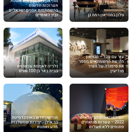
מוזיאון רמת גן פותח אשכול
תערוכות חדשות
בהשתתפות אמנים ישראלים
סלון במוזיאון רמת גן
ובין-לאומיים
עיר עם עבר – מוזיאון
מורשת החשמונאים מספר
את סיפורה של העיר
גלריה לאמנות עכשווית
מודיעין
בבית באר בן 100 שנים
יום המוזאונים הבין-לאומי
מוזיאון חדש באוניברסיטת
2022 – עשרות מוזאונים
בר אילן - יצירות שמשלבות
פתוחים ללא תשלום
מדע ואמנות