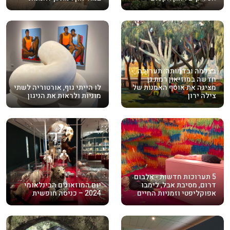
בצלמה ובדמותה: תערוכה
חדשה במוזיאון רמת גן
מציגה את אוסף האמנות של
לו הייתי גוף, אורטוריה לשתי
צילה ירון
מוניות ולראות את הניגון
5 תערוכות חדשות - אלבום
דרום, מסיבת אבל, לימבו
יום המוזאונים הבינלאומי
אפוקליפטי וזמניות החיים
2024 – כניסה חופשית