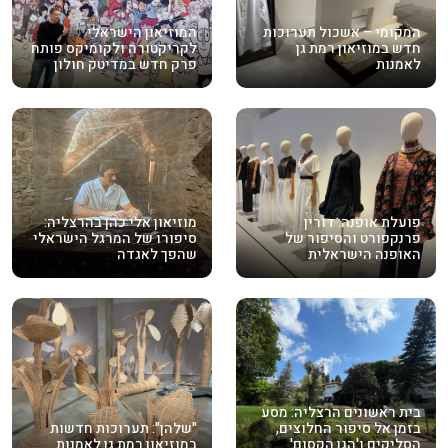
המקומי – אשכול תערוכות
המוזיאון הישראלי
חדש במוזיאון רמת גן
לקריקטורה ולקומיקס פותח
לאמנות
פרק חדש במדיטק חולון
פועלת אופנה: דורין
מוזיאון אלי כהן בהרצליה:
פרנקפורט והסיפור של
סיפורו של המרגל הישראלי
האופנה הישראלית
שהפך לאגדה
בית ראשונים הרצליה: מסע
בזמן אל סיפור החלוצים,
"שלהן": תערוכות חדשות
הסליקים ו'הגן הקסום'
במוזיאון רמת גן לאמנות