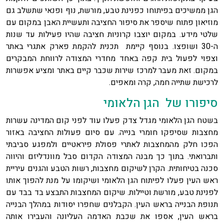
הגן ממשיכים בפיתוחו כפנינת טבע, מורשת, נוף ופנאי שתשלב גם
מוזיאון פתוח שיספר את סיפור החציבה ותעשיית האבן במקום עם
שלטי מידע. במקום יוצבו קרוניות חציבה שהיו פעילות עד שנות
ה-30 ושופצו. בנוסף קיימת תכנית להקמת פארק אתגרי באתר
וצפוי לפעול בית קפה באחד מחדרי המצודה לרווחת המבקרים
במקום. זאת מעבר למרכז שירות שכבר קיים באתר ומציע אפשרות
לרכישת שתייה חמה, קרה ומאפים.
סיפורו של הגן הלאומי
בשטח הגן הלאומי מגדל צדק פעלו עוד לפני קום המדינה עשרות
מחצבות שסיפקו חומרי בנייה. עם סיום פעולות החציבה באזור
הפכו חלק מהמחצבות לאתרי פסולת פיראטיים ולמפגע סביבתי
ותברואתי. בתוך כך מבנה המצודה הקדום סבל מוונדליזם והיווה
סכנה בטיחותית. הקרן לשיקום מחצבות, רשות הטבע והגנים עיריית
ראש העין פעלו לפיתוח הגן הלאומי ושיקומו על מנת להפוך אותו
לפנינת טבע, מורשת וטיילות. שיקום המחצבות התבצע בד בבד עם
תנופת הבנייה בראש העין. הקבלנים שחפרו יסודות במהלך הבנייה
בראש העין, אספו את שכבת האדמה העליונה והעבירו אותה