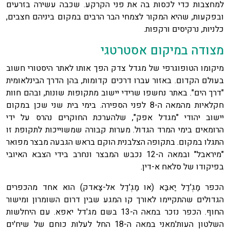
למחצבות כדי לכסות בה את פני הקרקע. שכבה עשירה בזרעים
ובפקעות, שהיא המקור לצמחי הבר הרבים במקום ביניהם חצבים,
כלניות, נרקיסים ורקפות.
מצודה במיקום אסטרטגי
מיקומו הטופוגרפי של מגדל צדק הפך אותו לאתר היסטורי חשוב
בעולם הקדום. באזור עברו דרכים קדומות, בהן הדרך הבינלאומית
"דרך הים". באתר נחשפו שרידי יישוב מתקופות שונות, ובהם חוות
חקלאיות מהמאה ה-8 לפני הספירה. בימי בית שני שכן במקום
יישוב יהודי "מגדל אפק", שלהערכת החוקרים נהרס על ידי
הרומאים בימי המרד הגדול. מערות קבורה שמשוייכות לתקופת זו
התגלו במקום. בתקופה הצלבנית הוקם בראש הגבעה מבצר מפואר
"מיראבל" ובמאה ה-12 נכבש המבצר ונחרב בידי הצבא האיובי
בפיקודו של סלאח א-דין.
הכפר מַגְ'דַל יַאבִַּא (או מַגְ'דַל אל-צַּאדק) הוא אחד מהכפרים
הגדולים שהתקיימו לאורך קו המגע שבין דרום השומרון ומישור
החוף. הכפר נזכר במאה ה-13 בשם מג'דל יאפא. עם היחלשות
השלטון העות'מאני במאה ה-18 החל לעלות כוחם של שיח'ים