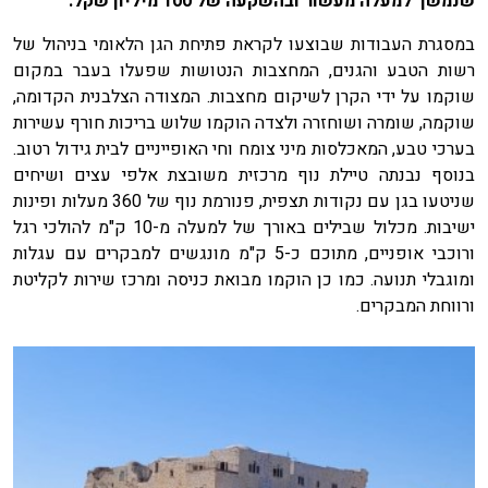
שנמשך למעלה מעשור ובהשקעה של 100 מיליון שקל.
במסגרת העבודות שבוצעו לקראת פתיחת הגן הלאומי בניהול של
רשות הטבע והגנים, המחצבות הנטושות שפעלו בעבר במקום
שוקמו על ידי הקרן לשיקום מחצבות. המצודה הצלבנית הקדומה,
שוקמה, שומרה ושוחזרה ולצדה הוקמו שלוש בריכות חורף עשירות
בערכי טבע, המאכלסות מיני צומח וחי האופייניים לבית גידול רטוב.
בנוסף נבנתה טיילת נוף מרכזית משובצת אלפי עצים ושיחים
שניטעו בגן עם נקודות תצפית, פנורמת נוף של 360 מעלות ופינות
ישיבות. מכלול שבילים באורך של למעלה מ-10 ק"מ להולכי רגל
ורוכבי אופניים, מתוכם כ-5 ק"מ מונגשים למבקרים עם עגלות
ומוגבלי תנועה. כמו כן הוקמו מבואת כניסה ומרכז שירות לקליטת
ורווחת המבקרים.