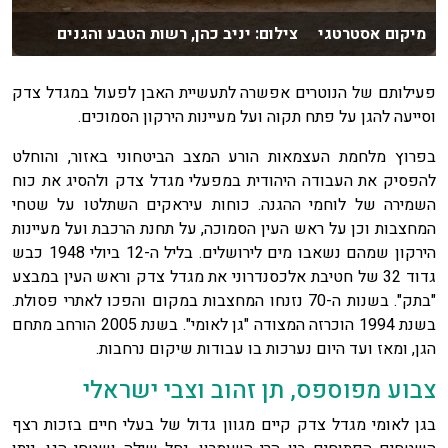
מיקום אסטרטגי צילום: יניב כהן, רשות הטבע והגנים
פעילותם של הנוטרים אפשרה לתעשיית האבן לפעול במגדל צדק
וסייעה להגן על פתח תקוה ועל מעיינות הירקון הסמוכים.
בפרוץ מלחמת העצמאות הורע המצב הביטחוני באזור, והוחלט
להפסיק את העבודה היהודית במפעלי מגדל צדק ולהסיג את כוח
השמירה של לוחמי ההגנה. כוחות עיראקים השתלטו על שטחי
המחצבות וכן על ראש העין הסמוכה, על תחנת הרכבת ועל מעיינות
הירקון שמהם נשאבו מים לירושלים. בליל ה-12 ביולי 1948 כבש
גדוד 32 של חטיבת אלכסנדרוני את מגדל צדק וראש העין במבצע
"בתק". בשנות ה-70 נזנחו המחצבות במקום והפכו לאתרי פסולת.
בשנת 1994 הוכרזה המצודה "גן לאומי". בשנת 2005 הורחב מתחם
הגן, ומאז ועד היום נערכות בו עבודות שיקום נרחבות.
צבוע מפוספס, תן זהוב וצבי ישראלי
בגן לאומי מגדל צדק קיים מגוון גדול של בעלי חיים בזכות רצף