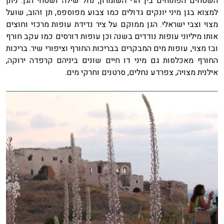
השטחים הפתוחים בין הרי השומרון, נחל שילה ושטחי הגן. ניתן
למצוא בגן מיני יונקים גדולים כמו צבוע מפוספס, תן זהוב, שועל
מצוי וצבי ישראלי. הגן ממוקם על ציר נדידת עופות מרכזי וחוצים
אותו מיליוני עופות נודדים בשנה וכן עופות דורסים כמו עקב חורף
ובז מצוי, עופות מים המבקרים בבריכות החורף וציפורי שיר. בריכות
החורף מאכלסות גם מיני דו חיים שונים ביניהם קרפדה ירוקה,
אילנית מצויה, צפרדע נחלים, סרטנים וחרקי מים.