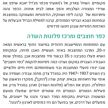
מקומיים. השיח' צאדק אל ג'מאעיני מכפר מג'דל יאבא שיפץ את
שרידי המצודה הצלבנית והפך אותה לבית אחוזה. הכפר נהנה
מיתרונות של קרבה ליפו ושווקיה, הזדמנויות התעסוקה במחצבות
ובמחנות הצבא הבריטי הסמוכים, קרבה למסילת הברזל והבעלות על
האדמות הפוריות שבהן ניטעו פרדסים.
כפר חוצבים ומרכז פלוגות השדה
עם התפתחות ההתיישבות היהודית במישור החוף בראשית המאה
ה-20, התרבו המחצבות באזור. תעשיית האבן פרחה, ובתקופת
השיא פעלו בסביבה כ-35 כבשני סיד ומחצבות אבן. במהלך שנות
העבודה העברית במקום נערכו כמה ניסיונות להקמת "כפר חוצבים"
שבו יגורו פועלי המחצבות ובני משפחותיהם ויחיו חיים חלוציים.
בין השנים 1937–1947 היה במגדל צדק מחנה עבודה ושמירה עם
אופי של היאחזות צבאית. יצחק שדה ("הזקן"), מפקדו הראשון של
הפלמ"ח, הקים את הפו"ש (פלוגות השדה) וארגן במגדל צדק את
פעילות הנוטרים. הנוטרים היו שוטרים יהודים שפעלו מטעם
המשטרה הבריטית בתקופת המרד הערבי והגנו על יישובים, על
מפעלים ועל דרכים, אך בפועל הם היו כפופים לארגון ה"הגנה".