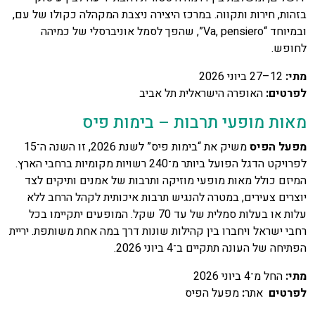
בזהות, חירות ותקווה. במרכז היצירה ניצבת המקהלה כקולו של עם,
ובמיוחד “Va, pensiero”, שהפך לסמל אוניברסלי של כמיהה
לחופש.
מתי
:
12–27 ביוני 2026
לפרטים
:
האופרה הישראלית תל אביב
מאות מופעי תרבות – בימות פיס
מפעל הפיס
משיק את “בימות פיס” לשנת 2026, זו השנה ה־15
לפרויקט הדגל הפועל ביותר מ־240 רשויות מקומיות ברחבי הארץ.
המיזם כולל מאות מופעי מוזיקה ותרבות של אמנים ותיקים לצד
יוצרים צעירים, במטרה להנגיש תרבות איכותית לקהל הרחב ללא
עלות או בעלות סמלית של עד 70 שקל. המופעים יתקיימו בכל
רחבי ישראל ויחברו בין קהילות שונות דרך במה אחת משותפת. יריית
הפתיחה של העונה תתקיים ב־4 ביוני 2026.
מתי
:
החל מ־4 ביוני 2026
לפרטים
אתר
:
מפעל הפיס