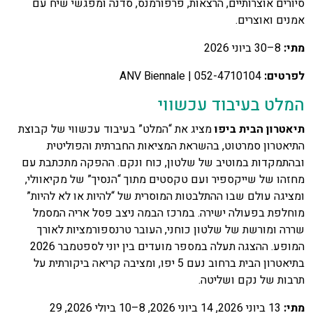
סיורים אוצרותיים, הרצאות, פרפורמנס, סדנה ומפגשי שיח עם
אמנים ואוצרים.
מתי
:
8–30 ביוני 2026
לפרטים
:
ANV Biennale | 052-4710104
המלט בעיבוד עכשווי
תיאטרון הבית ביפו
מציג את “המלט” בעיבוד עכשווי של קבוצת
התיאטרון סמרטוט, בהשראת המציאות החברתית והפוליטית
ובהתמקדות במוטיב של שלטון, כוח ונקם. ההפקה מתכתבת עם
מחזהו של שייקספיר ועם טקסטים מתוך “הנסיך” של מקיאוולי,
ומציגה עולם שבו ההתלבטות המוסרית של “להיות או לא להיות”
מוחלפת בפעולה ישירה. במרכז הבמה ניצב פסל אריה המסמל
שררה ומורשת של שלטון כוחני, העובר טרנספורמציות לאורך
המופע. ההצגה תעלה במספר מועדים בין יוני לספטמבר 2026
בתיאטרון הבית ברחוב נעם 5 יפו, ומציבה קריאה ביקורתית על
תרבות של נקם ושליטה.
מתי
:
13 ביוני 2026, 14 ביוני 2026, 8–10 ביולי 2026, 29