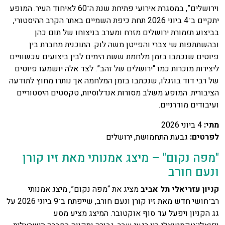
וירושלים”, במסגרת אירועי פתיחת שנת ה־60 לאיחוד העיר. המופע
יתקיים ב־4 ביוני 2026 תחת כיפת השמיים באתר הקרב ההיסטורי,
בביצוע תזמורת ירושלים מזרח ומערב בניצוחו של תום כהן
ובהשתתפות שי צברי והפייטן משה לוק. התוכנית מחברת בין
פיוטים שנכתבו בזמן מלחמת ששת הימים לבין ביצועים עכשוויים
ליצירות מוכרות כמו “ירושלים של זהב”. לצד אלה יושמעו פיוטים
של רבי דוד בוזגלו, שנכתבו בזמן המלחמה אך נותרו מחוץ לתודעה
הציבורית. המופע משלב מסורות אנדלוסיות, טקסטים היסטוריים
ועיבודים מודרניים.
מתי
:
4 ביוני 2026
לפרטים
:
גבעת התחמושת, ירושלים
"מפה נקום" – מיצג אמנותי מאת זיו קורן
ונעם חורב
קניון עזריאלי תל אביב
מציג את “מפה נקום”, מיצג אמנותי
רב־חושי חדש מאת זיו קורן ונעם חורב, שייפתח ב־9 ביוני 2026 על
גג הקניון ויפעל עד סוף אוקטובר. המיצג מציע מסע