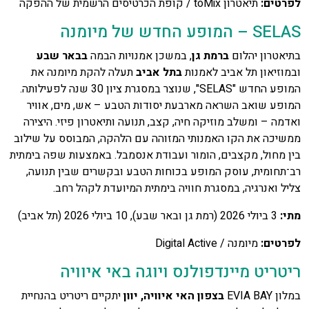
לפרטים
:
תיאטרון toMix / קופת הכרטיסים הרשמית של ההפקה
SELAS – המופע החדש של מיומנה
בתיאטרון יהלום
ברמת גן
, במשכן אמנויות הבמה
בבאר שבע
ובמוזיאון תל אביב לאמנות
בתל אביב
תעלה להקת מיומנה את
המופע החדש "SELAS", שנוצר במסגרת ציון 30 שנה לפעילותה.
המופע שואב השראה מארבעת יסודות הטבע – אש, מים, אוויר
ואדמה – ומשלב מוזיקה חיה, קצב, תנועה ותיאטרון פיזי. היצירה
ממשיכה את הקו האמנותי המזוהה עם הלהקה, המבוסס על שילוב
בין מחול, מקצבים, הומור ועבודת אנסמבל. באמצעות שפה בימתית
רב־תחומית, עוסק המופע בכוחות הטבע ובקשרים שבין תנועה,
צליל ואנרגיה, במסגרת חוויה בימתית המיועדת לקהל רחב.
מתי
:
3 ביולי 2026 (רמת גן ובאר שבע), 10 ביולי 2026 (תל אביב)
לפרטים
:
מיומנה / Digital Active
ריטריט מיינדפולנס ויוגה באי איוויה
במלון EVIA BAY
בצפון האי איוויה, יוון
יתקיים ריטריט בהנחיית