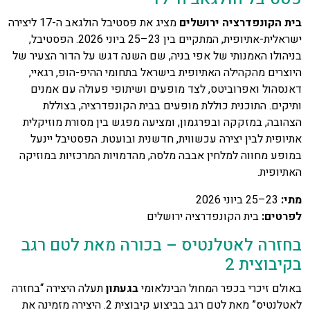
בית הקונפדרציה ירושלים
מציג את פסטיבל הולגאב ה-17 ליצירה
ישראלית-אתיופית, המתקיים בין 23–25 ביוני 2026. הפסטיבל,
בניהולו האמנותי של אפי בניה, שם השנה דגש על הדור הצעיר של
היוצרים מהקהילה האתיופית בישראל בתחומי ההיפ-הופ, רגאיי,
דאנסהול ואפרוביטס, לצד מופעים ושיתופי פעולה עם אמנים
ותיקים. התוכנית כוללת מופעים בבית הקונפדרציה, בצוללת
הצהובה, במזקקה ובפרגמון, ומציעה מפגש בין מסורת מוזיקלית
אתיופית לבין יצירה עכשווית, חדשנית ובועטת. הפסטיבל יינעל
במופע מחווה למלחין אבבה מלסה, מהדמויות המרכזיות במוזיקה
האתיופית.
מתי
:
23–25 ביוני 2026
לפרטים
:
בית הקונפדרציה ירושלים
בחזרה לאטלנטיס – בכורה מאת לטם רגב
בקיבוצית 2
באולם זיכרי בכפר המחול הבינלאומי
בגעתון
תעלה היצירה “בחזרה
לאטלנטיס” מאת לטם רגב בביצוע קיבוצית 2. היצירה מזמינה את