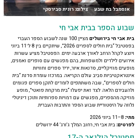
אנסמבל בת שבע צילום: רונית סבירסקי
שבוע הספר בבית אבי חי
בית אבי חי בירושלים
מציין 100 שנה לשבוע הספר העברי
בפסטיבל “בית חולים לספרים 2026”, שיתקיים בין 8 ל־11 ביוני
ויוצע לקהל הרחב לאורך ארבעה ימים. הפסטיבל מציע עשרות
אירועים לילדים ולמשפחות, בהם מפגשים עם סופרים ואמנים,
מופעים מוזיקליים, סדנאות איור, יריד ספרים וחוויות
אינטראקטיביות סביב עולם הקריאה. במרכזו עומדת סדנת “בית
חולים לספרים”, שבה משתתפים לומדים לתקן ספרים פגומים
ולהעבירם הלאה. לצד זאת יפעלו “בית מרקחת פואטי”, מופע
מוזיקה מהספרים, מפגשים עם דמויות ספרותיות ותוכן דיגיטלי
נלווה על היסטוריית שבוע הספר והתרבות העברית.
מתי
:
8–11 ביוני 2026
לפרטים
:
בית אבי חי, רחוב המלך ג’ורג’ 44 ירושלים
פסטיבל הולגאב ה-17