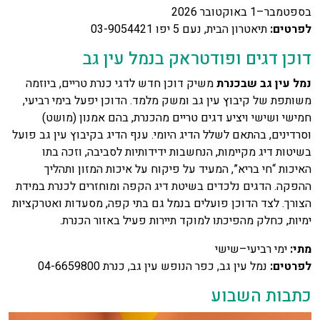
בספטמבר–1 באוקטובר 2026
לפרטים
:
תיאטרון הבית, נעם 5 יפו 03-9054421
דוכן דגים ופודטראק בנמל עין גב
נמל עין גב שבכנרת
משיק דוכן חדש לדגי כנרת טריים, ביוזמה
משותפת של קיבוץ עין גב ומשק מלמד. הדוכן יפעל בימי רביעי,
חמישי ושישי ויציע דגים טריים מהכנרת, בהם אמנון (מושט)
וסרדינים, בהתאם לשלל הדיג היומי. ענף הדיג בקיבוץ עין גב פועל
בשיטות דיג מקיימות, הנחשבות ידידותיות לסביבה, וזכה בתו
האיכות “חי בריא”, המעיד על פיקוח על איכות המזון ותהליך
ההפקה. הדגים נלכדים בשיטת דיג הקפה ומוחזרים לכנרת במידת
הצורך. לצד הדוכן פועלים בנמל גם בתי קפה, מסעדות ואטרקציות
ימיות, כחלק מהפיכתו למוקד תיירות פעיל באזור הכנרת.
מתי
:
ימי רביעי–שישי
לפרטים
:
נמל עין גב, כפר הנופש עין גב, כנרת 04-6659800
כתבות השבוע