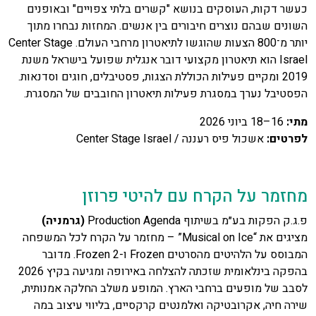
כעשר דקות, העוסקים בנושא "קשרים בלתי צפויים" ובאופנים
השונים שבהם נוצרים חיבורים בין אנשים. המחזות נבחרו מתוך
יותר מ־800 הצעות שהוגשו לתיאטרון מרחבי העולם. Center Stage
Israel הוא תיאטרון מקצועי דובר אנגלית שפועל בישראל משנת
2019 ומקיים פעילות הכוללת הצגות, פסטיבלים, חוגים וסדנאות.
הפסטיבל נערך במסגרת פעילות תיאטרון החובבים של המסגרת.
מתי
:
16–18 ביוני 2026
לפרטים
:
אשכול פיס רעננה / Center Stage Israel
מחזמר על הקרח עם להיטי פרוזן
פ.ג.ק הפקות בע״מ בשיתוף Production Agenda
(
גרמניה
)
מציגים את “Musical on Ice” – מחזמר על הקרח לכל המשפחה
המבוסס על הלהיטים מהסרטים Frozen ו-Frozen 2. מדובר
בהפקה בינלאומית שזכתה להצלחה באירופה ומגיעה בקיץ 2026
לסבב של מופעים ברחבי הארץ. המופע משלב החלקה אמנותית,
שירה חיה, אקרובטיקה ואלמנטים קרקסיים, בליווי עיצוב במה