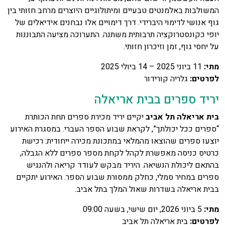
המשולבות באלמנטים טבעיים ומיתולוגיים היוצרים מרחב חזותי בין
גוף אנושי לדימוי היברידי. דרך דימויים אלו נבחנים אידיאלים של
יופי כקונסטרוקציה תרבותית משתנה. התערוכה מציעה התבוננות
על יחסי גוף, זמן וזיכרון חזותי.
מתי:
11 ביוני 2025 – 14 ביולי 2025
לפרטים:
גלריה קורידור
יריד ספרים בבית אריאלה
בית אריאלה תל אביב
יקיים יריד מכירת ספרים תחת הכותרת
“ספרים ככל יכולתך”, לקראת שבוע הספר העברי. במסגרת האירוע
יוצעו ספרים שהוצאו מהמלאי במתכונת מכירה ייחודית: רכישת
כרטיס כניסה מאפשרת לקהל לקחת מספר ספרים ללא הגבלה,
בהתאם ליכולת הנשיאה. היריד מבקש לעודד קריאה ולהנגיש
ספרים במחיר סמלי, כחלק ממסורת שבוע הספר. האירוע יתקיים
בבית אריאלה בשדרות שאול המלך בתל אביב.
מתי
:
5 ביוני 2026, יום שישי, בשעה 09:00
לפרטים
:
בית אריאלה תל אביב