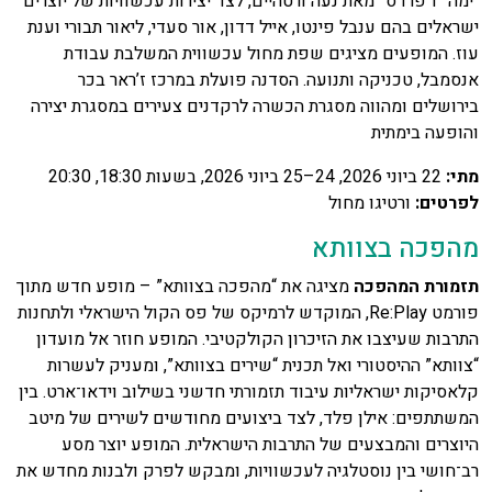
“ימה” ו“פרדס” מאת נעה ורטהיים, לצד יצירות עכשוויות של יוצרים
ישראלים בהם ענבל פינטו, אייל דדון, אור סעדי, ליאור תבורי וענת
עוז. המופעים מציגים שפת מחול עכשווית המשלבת עבודת
אנסמבל, טכניקה ותנועה. הסדנה פועלת במרכז ז’ראר בכר
בירושלים ומהווה מסגרת הכשרה לרקדנים צעירים במסגרת יצירה
והופעה בימתית
מתי
:
22 ביוני 2026, 24–25 ביוני 2026, בשעות 18:30, 20:30
לפרטים
:
ורטיגו מחול
מהפכה בצוותא
תזמורת המהפכה
מציגה את “מהפכה בצוותא” – מופע חדש מתוך
פורמט Re:Play, המוקדש לרמיקס של פס הקול הישראלי ולתחנות
התרבות שעיצבו את הזיכרון הקולקטיבי. המופע חוזר אל מועדון
“צוותא” ההיסטורי ואל תכנית “שירים בצוותא”, ומעניק לעשרות
קלאסיקות ישראליות עיבוד תזמורתי חדשני בשילוב וידאו־ארט. בין
המשתתפים: אילן פלד, לצד ביצועים מחודשים לשירים של מיטב
היוצרים והמבצעים של התרבות הישראלית. המופע יוצר מסע
רב־חושי בין נוסטלגיה לעכשוויות, ומבקש לפרק ולבנות מחדש את