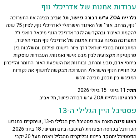
עבודות אמנות של אדריכלי נוף
גלריית
ZOA
ע״ש דבורה פישר, תל אביב
מציגה את התערוכה
“נוף, מרחב, אור” של האיגוד הישראלי לאדריכלי נוף, לציון 75 שנה
להקמת האיגוד ובהקדשה לזכר אדריכל הנוף מיכאל דואני ז״ל.
התערוכה מציגה עבודות אמנות של אדריכלי נוף חברי האיגוד,
המתבוננות בנופי ישראל דרך ציור, רישום וצילום, ומשלבות בין
פרקטיקה מקצועית לבין מבט אישי ואמנותי. העבודות עוסקות
ביחסי אדם, טבע ומרחב, ובוחנות את השפעת האור, החומר והזיכרון
על חוויית הנוף הישראלי. התערוכה מבקשת לחשוף את נקודות
המפגש בין תכנון, סביבה ורגש.
מתי
:
11 ביוני–15 ביולי 2026
לפרטים
:
גלריית ZOA ע״ש דבורה פישר, תל אביב
פסטיבל היין הגלילי ה-13
ראש פינה
תארח את פסטיבל היין הגלילי ה-13, שיתקיים במגרש
הכדורגל בכניסה הצפונית למושבה ביום חמישי, 18 ביוני 2026.
הפסטיבל יתמקד ביינות ובליקרים מהגליל ויארח מעל 30 יקבי