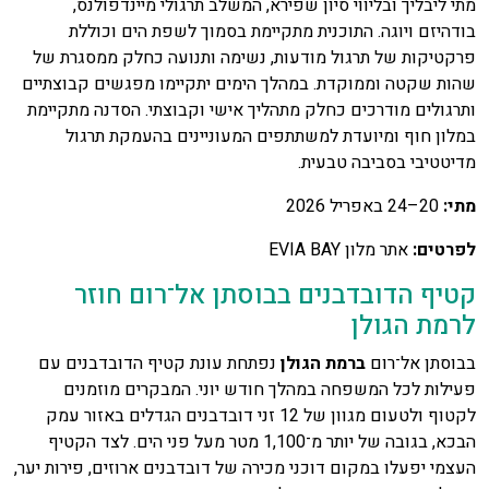
מתי ליבליך ובליווי סיון שפירא, המשלב תרגולי מיינדפולנס,
בודהיזם ויוגה. התוכנית מתקיימת בסמוך לשפת הים וכוללת
פרקטיקות של תרגול מודעות, נשימה ותנועה כחלק ממסגרת של
שהות שקטה וממוקדת. במהלך הימים יתקיימו מפגשים קבוצתיים
ותרגולים מודרכים כחלק מתהליך אישי וקבוצתי. הסדנה מתקיימת
במלון חוף ומיועדת למשתתפים המעוניינים בהעמקת תרגול
מדיטטיבי בסביבה טבעית.
מתי:
20–24 באפריל 2026
לפרטים:
אתר מלון EVIA BAY
קטיף הדובדבנים בבוסתן אל־רום חוזר
לרמת הגולן
בבוסתן אל־רום
ברמת הגולן
נפתחת עונת קטיף הדובדבנים עם
פעילות לכל המשפחה במהלך חודש יוני. המבקרים מוזמנים
לקטוף ולטעום מגוון של 12 זני דובדבנים הגדלים באזור עמק
הבכא, בגובה של יותר מ־1,100 מטר מעל פני הים. לצד הקטיף
העצמי יפעלו במקום דוכני מכירה של דובדבנים ארוזים, פירות יער,