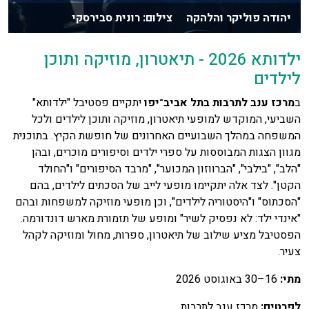
יהודה פוליקר והלהקה צילום: רונית סבירסקי
ילדותא 2026 - תיאטרון, מוזיקה ותוכן
לילדים
ב
מרכז ענב לתרבות בתל אביב־יפו
יתקיים פסטיבל "ילדותא"
השביעי, המוקדש למופעי תיאטרון, מוזיקה ותוכן לילדים ולכל
המשפחה במהלך השבועיים האחרונים של חופשת הקיץ. בתוכנית
מגוון הצגות המבוססות על ספרי ילדים וסיפורים מוכרים, ובהן
"הלב", "בילבי", "הברווזון המכוער", "מרבד הסיפורים" ו"החולד
הקטן". לצד אלה יתקיימו מופעי לייב של הסכתים לילדים, בהם
"הסכתוס" ו"היסטוריה לילדים", וכן מופעי מוזיקה למשפחות ובהם
"אינדי ילד: לא נפסיק לשיר" ומופע של תזמורת מארש דונדורמה.
הפסטיבל מציע שילוב של תיאטרון, ספרות, מחול ומוזיקה לקהל
צעיר.
מתי
:
16–30 באוגוסט 2026
לפרטים
:
מרכז ענב לתרבות