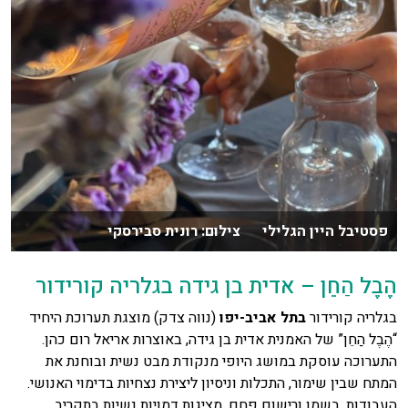
פסטיבל היין הגלילי צילום: רונית סבירסקי
הֶבֶל הַחֵן – אדית בן גידה בגלריה קורידור
בגלריה קורידור
בתל אביב-יפו
(נווה צדק) מוצגת תערוכת היחיד
“הֶבֶל הַחֵן” של האמנית אדית בן גידה, באוצרות אריאל רום כהן.
התערוכה עוסקת במושג היופי מנקודת מבט נשית ובוחנת את
המתח שבין שימור, התכלות וניסיון ליצירת נצחיות בדימוי האנושי.
העבודות, בשמן ורישום פחם, מציגות דמויות נשיות בתקריב,