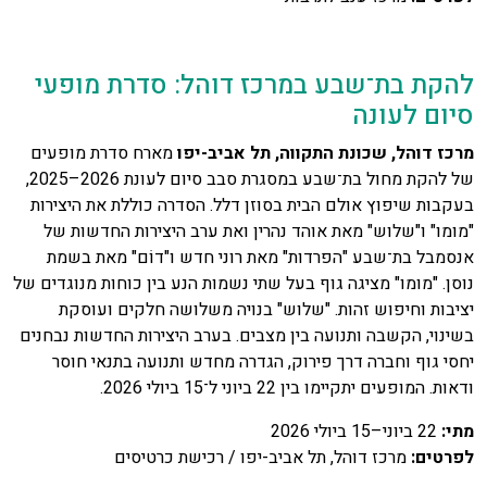
להקת בת־שבע במרכז דוהל: סדרת מופעי
סיום לעונה
מרכז דוהל, שכונת התקווה, תל אביב-יפו
מארח סדרת מופעים
של להקת מחול בת־שבע במסגרת סבב סיום לעונת 2026–2025,
בעקבות שיפוץ אולם הבית בסוזן דלל. הסדרה כוללת את היצירות
"מומו" ו"שלוש" מאת אוהד נהרין ואת ערב היצירות החדשות של
אנסמבל בת־שבע "הפרדות" מאת רוני חדש ו"דוֹם" מאת בשמת
נוסן. "מומו" מציגה גוף בעל שתי נשמות הנע בין כוחות מנוגדים של
יציבות וחיפוש זהות. "שלוש" בנויה משלושה חלקים ועוסקת
בשינוי, הקשבה ותנועה בין מצבים. בערב היצירות החדשות נבחנים
יחסי גוף וחברה דרך פירוק, הגדרה מחדש ותנועה בתנאי חוסר
ודאות. המופעים יתקיימו בין 22 ביוני ל־15 ביולי 2026.
מתי
:
22 ביוני–15 ביולי 2026
לפרטים
:
מרכז דוהל, תל אביב-יפו / רכישת כרטיסים