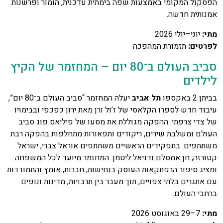
הפסקול המקומי באמצעות שפה בימתית עדכנית, הומור ופרשנות
אמנותית חדשה.
מתי
:
יוני–יולי 2026
לפרטים
:
תזמורת המהפכה
סביב העולם ב־80 יום – המחזמר של הקיץ
לילדים
בביתן 2 באקספו
תל אביב
יעלה המחזמר “סביב העולם ב־80 יום”,
עיבוד חדש לספרו הקלאסי של ז’ול ורן מאת ירון כפכפי ובבימויו
של צדי צרפתי. ההפקה מגוללת את מסעו של פיליאס פוג סביב
העולם ומשלבת שירים, ריקודים ותפאורות מתחלפות בהפקה רבת
משתתפים. בתפקידים הראשיים משתתפים אוראל צברי, ישראל
קטורזה, חן אמסלם ודניאל ליטמן. המחזמר מיועד לכל המשפחה
ומציג סיפור הרפתקאות העוסק בנחישות, חברות, אומץ והתמודדות
עם אתגרים בלתי צפויים, תוך מעבר בין תרבויות, מדינות ונופים
ברחבי העולם.
מתי
:
7–29 באוגוסט 2026