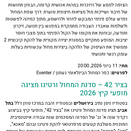
הצופה למסע של היזכרות במהות אנושית קדומה, הבוחן תחושות
של חיבור ושייכות מול מציאות חיצונית סוערת. דרך שפת המחול
נפרש עולם פנימי המבקש לחזור ולהישמע, מתוך כמיהה לפשטות
ולשלמות שאבדו. העבודה מתמקדת במפגש בין תנועה, זיכרון
ותודעה, ובוחנת את מקומו של הקול הפנימי בתוך מצבי חוסר
יציבות. המופע מתקיים במסגרת יצירה מקורית של להקת קיבוצית 2
וממשיך את העיסוק של הלהקה ביצירות מחול עכשוויות בעלות
עומק רגשי ותנועתי
מתי
:
11 ביוני 2026, 20:00
לפרטים
:
כפר המחול הבינלאומי געתון / Eventer
בציר 42 – סדנת המחול ורטיגו מציגה
מופעי קיץ 2026
בסטודיו ניסן נתיב
בירושלים
ובסטודיו זהבה במרכז סוזן דלל
בתל
אביב
תציג סדנת המחול ורטיגו את “בציר 42”, מופעי קיץ בביצוע
רקדני שנה א’ וב’ של הסדנה המסכמים שנת עבודה אינטנסיבית.
התוכנית משלבת קטעים מרפרטואר להקת ורטיגו ובהם “מאנא”,