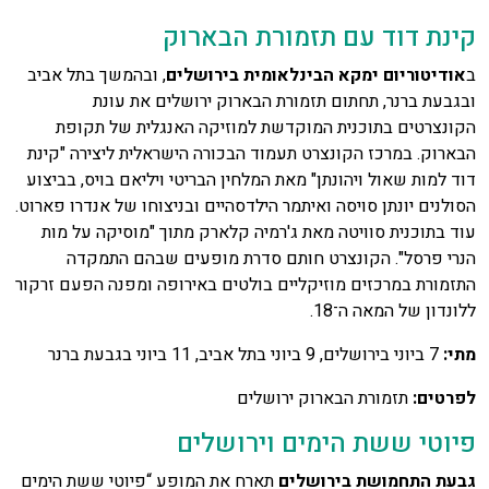
קינת דוד עם תזמורת הבארוק
ב
אודיטוריום ימקא הבינלאומית בירושלים
, ובהמשך בתל אביב
ובגבעת ברנר, תחתום תזמורת הבארוק ירושלים את עונת
הקונצרטים בתוכנית המוקדשת למוזיקה האנגלית של תקופת
הבארוק. במרכז הקונצרט תעמוד הבכורה הישראלית ליצירה "קינת
דוד למות שאול ויהונתן" מאת המלחין הבריטי ויליאם בויס, בביצוע
הסולנים יונתן סויסה ואיתמר הילדסהיים ובניצוחו של אנדרו פארוט.
עוד בתוכנית סוויטה מאת ג'רמיה קלארק מתוך "מוסיקה על מות
הנרי פרסל". הקונצרט חותם סדרת מופעים שבהם התמקדה
התזמורת במרכזים מוזיקליים בולטים באירופה ומפנה הפעם זרקור
ללונדון של המאה ה־18.
מתי
:
7 ביוני בירושלים, 9 ביוני בתל אביב, 11 ביוני בגבעת ברנר
לפרטים
:
תזמורת הבארוק ירושלים
פיוטי ששת הימים וירושלים
גבעת התחמושת בירושלים
תארח את המופע “פיוטי ששת הימים