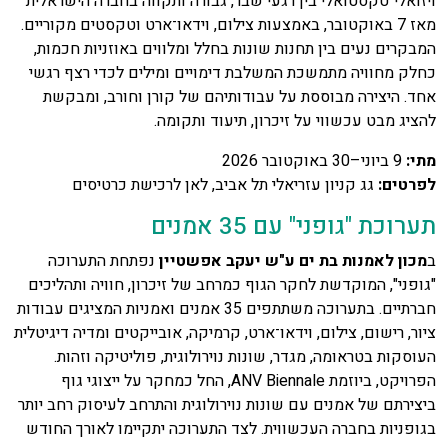
ויזואלי־טקסטואלי בין רגעי שבר, גבורה ותקווה בחברה הישראלית
מאז 7 באוקטובר, באמצעות צילום, וידאו־ארט וטקסטים מקוריים.
המבקרים נעים בין תחנות שונות בחלל ומלווים באוזניות חכמות,
כחלק מחוויה מתמשכת המשלבת דימויים ומילים לכדי רצף רגשי
אחד. היצירה מבוססת על עבודותיהם של קורן וחורב, ומבקשת
להציג מבט עכשווי על זיכרון, תיעוד ותקומה.
מתי
:
9 ביוני–30 באוקטובר 2026
לפרטים
:
גג קניון עזריאלי תל אביב, לאן לרכישת כרטיסים
תערוכת "גופני" עם 35 אמנים
ב
מכון לאמנות בת ים ע"ש יעקב אפשטיין
נפתחת התערוכה
"גופני", המוקדשת לחקר הגוף כמרחב של זיכרון, חוויה ותהליכים
חברתיים. בתערוכה משתתפים 35 אמנים ואמניות המציגים עבודות
ציור, רישום, צילום, וידאו־ארט, קרמיקה, אובייקטים ומדיה דיגיטלית
העוסקות בטראומה, מגדר, שונות נוירולוגית, פוליטיקה וזהות.
הפרויקט, ביוזמת ANV Biennale, החל כמחקר על ייצוגי גוף
ביצירתם של אמנים עם שונות נוירולוגית והתרחב לעיסוק רחב יותר
בגופניות בחברה העכשווית. לצד התערוכה יתקיימו לאורך החודש