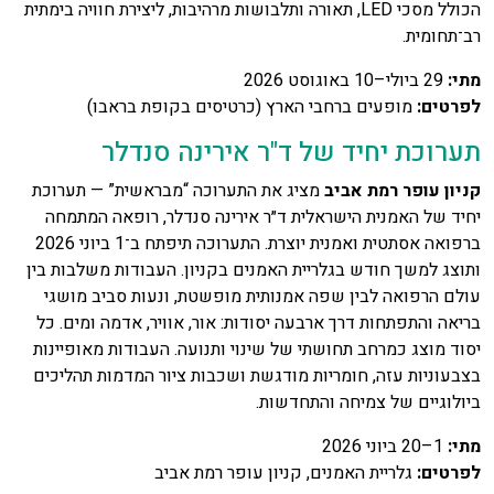
הכולל מסכי LED, תאורה ותלבושות מרהיבות, ליצירת חוויה בימתית
רב־תחומית.
מתי
:
29 ביולי–10 באוגוסט 2026
לפרטים
:
מופעים ברחבי הארץ (כרטיסים בקופת בראבו)
תערוכת יחיד של ד"ר אירינה סנדלר
קניון עופר רמת אביב
מציג את התערוכה “מבראשית” — תערוכת
יחיד של האמנית הישראלית ד״ר אירינה סנדלר, רופאה המתמחה
ברפואה אסתטית ואמנית יוצרת. התערוכה תיפתח ב־1 ביוני 2026
ותוצג למשך חודש בגלריית האמנים בקניון. העבודות משלבות בין
עולם הרפואה לבין שפה אמנותית מופשטת, ונעות סביב מושגי
בריאה והתפתחות דרך ארבעה יסודות: אור, אוויר, אדמה ומים. כל
יסוד מוצג כמרחב תחושתי של שינוי ותנועה. העבודות מאופיינות
בצבעוניות עזה, חומריות מודגשת ושכבות ציור המדמות תהליכים
ביולוגיים של צמיחה והתחדשות.
מתי
:
1–20 ביוני 2026
לפרטים
:
גלריית האמנים, קניון עופר רמת אביב