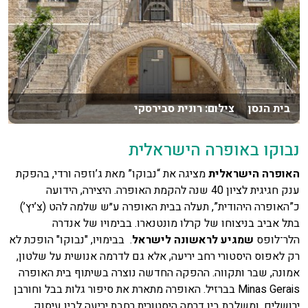
בית הנסן צילום: רונית סבירסקי
נבוקו באופרה הישראלית
האופרה הישראלית
מציגה את “נבוקו” מאת ג’וזפה ורדי, בהפקת
ענק חגיגית לציון 40 שנה להקמת האופרה. היצירה, הידועה
כ”האופרה היהודית”, תעלה בבית האופרה ע״ש שלמה להט (צ’יץ’)
בתל אביב בניצוחו של קרלו מונטנארו. בבימויו של אנדרה
הלר־לופס
שמגיע לראשונה לישראל
. בבימויו, "נבוקו" הופכת לא
רק לאפוס היסטורי רחב יריעה, אלא גם לדרמה אנושית על שלטון,
אמונה, שבר ותקווה. ההפקה החדשה נוצרה בשיתוף בית האופרה
Minas Gerais בברזיל. האופרה מתארת את סיפור גלות בבל וחורבן
ירושלים, ומשלבת בין דרמה היסטורית רחבת יריעה לבין עיסוק