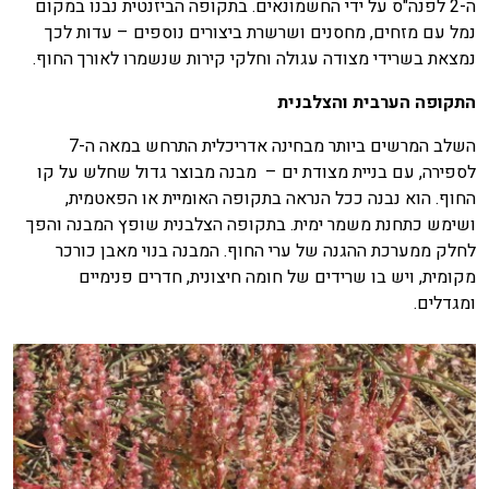
ה-2 לפנה"ס על ידי החשמונאים. בתקופה הביזנטית נבנו במקום
נמל עם מזחים, מחסנים ושרשרת ביצורים נוספים – עדות לכך
נמצאת בשרידי מצודה עגולה וחלקי קירות שנשמרו לאורך החוף.
התקופה הערבית והצלבנית
השלב המרשים ביותר מבחינה אדריכלית התרחש במאה ה-7
לספירה, עם בניית מצודת ים – מבנה מבוצר גדול שחלש על קו
החוף. הוא נבנה ככל הנראה בתקופה האומיית או הפאטמית,
ושימש כתחנת משמר ימית. בתקופה הצלבנית שופץ המבנה והפך
לחלק ממערכת ההגנה של ערי החוף. המבנה בנוי מאבן כורכר
מקומית, ויש בו שרידים של חומה חיצונית, חדרים פנימיים
ומגדלים.