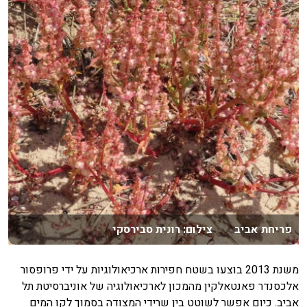
פריחת אביב צילום: רונית סבירסקי
משנת 2013 בוצעו בשטח חפירות ארכיאולוגיות על ידי פרופסור
אלכסנדר פאנטאלקין מהמכון לארכיאולוגיה של אוניברסיטת תל
אביב. כיום אפשר לשוטט בין שרידי המצודה בסמוך לקו המים