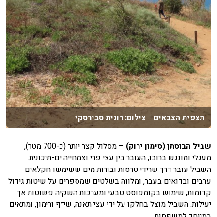
תצפית הצבאים צילום: רונית סבירסקי
שביל הבוסתן (סימון ירוק)
– מסלול קצר יותר (כ-700 מטר),
מעגלי ומונגש ברובו, העובר בין עצי פרי וצמחייה ים-תיכונית.
השביל עובר דרך שרידי טרסות ובורות מים ששימשו חקלאים
ערבים ובדואים בעבר, ומלווה בשלטים שמספרים על שיטות גידול
קדומות, שימוש בקומפוסט טבעי ומערכות השקיה פשוטות אך
יעילות. השביל מוצל בחלקו על ידי עצי תאנה, שיזף ורימון, ומתאים
במיוחד למשפחות.