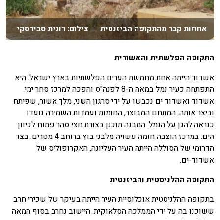
אחוזות קבר מהתקופה הביזנטית צילום: רונית סבירסקי
התקופה הפלשתית והאשורית
אשדוד הייתה אחת מחמשת הערים הפלשתיות בארץ ישראל. היא
התפתחה כעיר נמל במאה ה-8 לפנה"ס והפכה למרכז סחר ימי.
אשדוד ואשדוד ים נכבשו על ידי סרגון השני, מלך אשור, שפיתח
וביצר אותה. המתחם המבוצר, החומות ועמדות השמירה נועדו
כנראה להגן על הנמל. המבנה תוכנן בצורת חצי סהר פתוח לכיוון
הים. במרכז הוצבה חומה עשויה מלבני בוץ ברוחב 4 מטרים. בצד
הדרומי של הסוללה הייתה העיר העליונה, האקרופוליס של
אשדוד-ים.
התקופה ההלניסטית והביזנטית
בתקופה ההלניסטית אוכלוסיית העיר הייתה בעיקר של שכירי חרב
ששוכנו בה על ידי הממלכה הסלאוקית. היישוב נחרב בסוף המאה