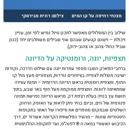
מצנחי רחיפה על קו המים צילום: רונית סבירסקי
שילוב בין המסלולים מאפשר לתכנן טיול גמיש לפי זמן, עניין
ויכולת – וישנם קטעים שבהם שני שבילים משתלבים יחד (כגון
שביל כחול-צהוב או צהוב-ירוק).
תצפיות, יוגה, ורומנטיקה על הדיונה
ברחבי הפארק הוצבו מספר עמדות יוגה עם שילוט הדרכה, נקודות
ישיבה מוצלות לצפייה בציפורים נודדות, מצפורים מעץ מול קו
החוף, ותצפית רומנטית בראש הדיונה הדרומית – תחנת עצירה
שמתאימה לזוגות. התצפית ממוקמת מעל חוף באר שבע, בתוך
חושת עץ בנויה בעלת רצפת דק. מראש הדיונה נפרשת תמונה
פנורמית של הים, וביום בהיר ניתן לראות עד האופק הרחוק.
השלטים שבמקום מספרים את סיפורו של האתר בתקופות
היסטוריות שונות – מהעיר הפלשתית הקדומה אשדוד ים, דרך
הכיבוש האשורי במאה ה-8 לפנה"ס, ועד לתקופה ההלניסטית