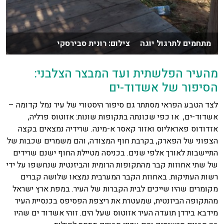
מתחמים לתרגול יוגה צילום: רונית סבירסקי
מהעיר הפלשתית ועד המבצר הצלבני:
הסיפור של אשדוד-ים
לצד הטבע הפראי מסתתר גם סיפור היסטורי של עיר נמל קדומה –
אשדוד-ים, או כפי שכונתה בתקופות שונות: אזוטוס פרליה,
אזדודוס פאראליוס ואזור קאסר א-מינה. שרידיה נמצאים בקצה
הצפוני של הפארק, בקרבת חוף המצודה, והם משמרים שכבות של
התיישבות לאורך אלפי שנים. בכניסה מטיילת החוף ישנם שרידים
של שתי אחוזות קבר מהתקופות הרומית והביזנטית שנחשפו על ידי
רשות העתיקות. באחוזת הקבר המערבית נמצאו שלושה קברים
מקומרים שהיו שייכים לבית הקברות של העיר. במפת ארץ ישראל
מהתקופה הביזנטית, שמעטרת את ריצפת הפסיפס בכנסיית העיר
מידבא בירדן תועדה העיר אזוטוס שעל הים. זוהי אשדוד ים שהיו