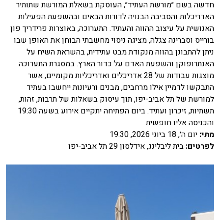
חדשה בשם ״מורשת העתיד״, העוסקת בשאלת המורשת שתותיר
האדריכלות והסביבה הבנויה לדורות הבאים ובהשפעת הפעילות
האנושית על עיצוב ההווה והעתיד. התערוכה, באוצרות פרידריך פון
בורייס וסברינה צגלה, מציגה ניסוי מחשבתי הבוחן את האופן שבו
ניתן להתבונן בהווה מנקודת מבט עתידית, בהשראת השיח על
האנתרופוקן והשפעת האדם על כדור הארץ. במסגרת התערוכה
מוצגות עבודות של 28 אדריכלים ואדריכליות מקומיים, אשר
התבקשו לדמיין אילו מרחבים, מבנים ורעיונות ייחשבו בעתיד
למורשת של תל אביב-יפו, תוך עיסוק בשאלות של תרבות, זהות,
תשתיות, זיכרון ועתיד. ביום הפתיחה יתקיים אירוע בשעה 19:30
והכניסה אליו חופשית
מתי
:
יום ה׳, 18 ביוני 2026, 19:30
לפרטים
:
בית ליבלינג, אידלסון 29 תל אביב-יפו