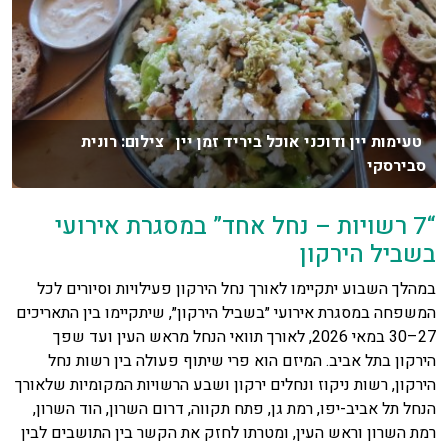
טעימות יין ודוכני אוכל ביריד זמן יין צילום: רונית
סבירסקי
“7 רשויות – נחל אחד” במסגרת אירועי
בשביל הירקון
במהלך השבוע יתקיימו לאורך נחל הירקון פעילויות וסיורים לכל
המשפחה במסגרת אירועי ״בשביל הירקון״, שיתקיימו בין התאריכים
27–30 במאי 2026, לאורך תוואי הנחל מראש העין ועד שפך
הירקון בתל אביב. המיזם הוא פרי שיתוף פעולה בין רשות נחל
הירקון, רשות ניקוז ונחלים ירקון ושבע הרשויות המקומיות שלאורך
הנחל תל אביב-יפו, רמת גן, פתח תקווה, דרום השרון, הוד השרון,
רמת השרון וראש העין, ומטרתו לחזק את הקשר בין התושבים לבין