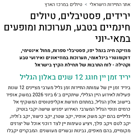
אתר התיירות הישראלי
טיולים במרכז הארץ
ירידים, פסטיבלים, טיולים
חינמיים בטבע, תערוכות ומופעים
במאי-יוני
מוזיקה חיה בנמל יפו, פסטיבלי ספרות, מחול אינטימי,
דוקומנטרי בינלאומי, תערוכות במוזיאונים ואירועי טבע
וקהילה - לוח התרבות של תחילת הקיץ בישראל
יריד זמן יין חוגג 12 שנים באלון הגליל
ביריד זמן יין של עמותת התיירות זמן גליל מערבי מציינים 12 שנות
פעילות לאירוע היין הגלילי, שיתקיים ב־6 ביוני 2026 במשק אופיר
ביישוב אלון הגליל, במתחם חורשת אקליפטוסים המשקיף אל
כרמים ונופי הגליל המערבי. האירוע יפגיש שישה יקבי בוטיק
גליליים בהם יקב משק אופיר, יקב שטרן, יקב כישור, יקב ג’וליה,
יקב לטם ויקב פלך, ויציע טעימות יין לצד דוכני אוכל של יצרנים
מקומיים, בהם מאפים, גבינות ובשרים מעושנים. המבקרים יקבלו