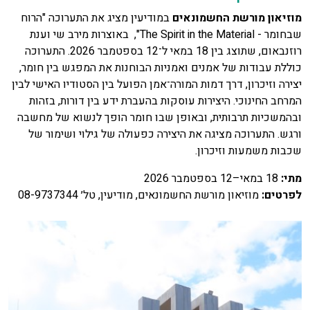
מוזיאון מורשת החשמונאים
במודיעין מציג את התערוכה "הרוח
שבחומר - The Spirit in the Material", באוצרות מירב שי וענת
רוזנבאום, שתוצג בין 18 במאי ל־12 בספטמבר 2026. התערוכה
כוללת עבודות של אמנים ואמניות הבוחנות את המפגש בין חומר,
יצירה וזיכרון, דרך דמות המורה־אמן הפועל בין הסטודיו האישי לבין
המרחב החינוכי. היצירות עוסקות בהעברת ידע בין דורות, בזהות
ובהמשכיות תרבותית, ובאופן שבו חומר הופך לנשוא של מחשבה
ורגש. התערוכה מציגה את היצירה כפעולה של גילוי ושימור של
שכבות משמעות וזיכרון.
מתי
:
18 במאי–12 בספטמבר 2026
לפרטים
:
מוזיאון מורשת החשמונאים, מודיעין, טל׳ 08-9737344