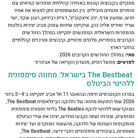
מתקיים בקבוצות קטנות באווירה קהילתית ומפגיש קוראים עם
סופרים ומנחים מובילים. בין המשתתפים ניתן למצוא את אמיר
חרש, שמעון אדף, יניב איצקוביץ', דורית רביניאן, רענן שקד, ישי
שריד ואיריס אליה כהן, שיקיימו שיחות עומק סביב יצירות בולטות
מהספרות הישראלית. המפגשים יתקיימו במהלך החודשים
הקרובים בספריות, סלונים פרטיים, קיבוצים ומרכזים קהילתיים
ברחבי הארץ
מתי
:
במהלך החודשים הקרובים 2026
לפרטים
:
מפעל הפיס, מועדון הקריאה של אביגדור
The Bestbeat בישראל: מחווה סימפונית
ללהיטי הביטלס
במרכז הקונגרסים חיפה ובהאנגר 11 תל אביב יתקיימו ב־4–5 ביוני
2026 שתי הופעות מחווה של הלהקה הבינלאומית The Bestbeat,
המוקדשות ללהיטי להקת The Beatles בליווי תזמורת סימפונית.
המופעים, שנדחו ועתה נקבעו מחדש, יציגו את שירי הביטלס
מהתקופות השונות של הלהקה, מהעשור המוקדם ועד יצירות
מאוחרות, בעיבודים סימפוניים רחבי יריעה. The Bestbeat,