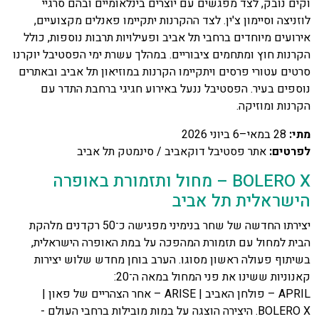
וקים נובק, לצד מפגשים עם יוצרים בינלאומיים ובהם סרגיי
לוזניצה וסיימון צ'ין. לצד ההקרנות יתקיימו פאנלים מקצועיים,
אירועים מיוחדים ברחבי תל אביב ופעילויות תרבות נוספות, כולל
הקרנות חוץ ומתחמים ציבוריים. במהלך עשרת ימי הפסטיבל יוקרנו
סרטים עטורי פרסים ויתקיימו הקרנות במוזיאון תל אביב ובאתרים
נוספים בעיר. הפסטיבל ננעל באירוע חגיגי ברחבת התדר עם
הקרנות ומוזיקה.
מתי
:
28 במאי–6 ביוני 2026
לפרטים
:
אתר פסטיבל דוקאביב / סינמטק תל אביב
BOLERO X – מחול ותזמורת באופרה
הישראלית תל אביב
יצירתו החדשה של שחר בנימיני מפגישה כ־50 רקדנים מלהקת
הבית למחול עם תזמורת המהפכה על במת האופרה הישראלית,
בשיתוף פעולה ראשון מסוגו. הערב בוחן מחדש שלוש יצירות
קאנוניות ששינו את פני המחול במאה ה־20:
APRIL – פולחן האביב | ARISE – אחר הצהריים של פאון |
BOLERO X. היצירה הוצגה על במות מובילות ברחבי העולם -