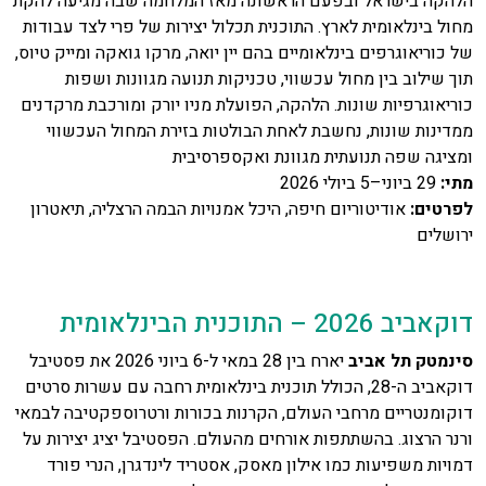
הלהקה בישראל ובפעם הראשונה מאז המלחמה שבה מגיעה להקת
מחול בינלאומית לארץ. התוכנית תכלול יצירות של פרי לצד עבודות
של כוריאוגרפים בינלאומיים בהם יין יואה, מרקו גואקה ומייק טיוס,
תוך שילוב בין מחול עכשווי, טכניקות תנועה מגוונות ושפות
כוריאוגרפיות שונות. הלהקה, הפועלת מניו יורק ומורכבת מרקדנים
ממדינות שונות, נחשבת לאחת הבולטות בזירת המחול העכשווי
ומציגה שפה תנועתית מגוונת ואקספרסיבית
מתי
:
29 ביוני–5 ביולי 2026
לפרטים
:
אודיטוריום חיפה, היכל אמנויות הבמה הרצליה, תיאטרון
ירושלים
דוקאביב 2026 – התוכנית הבינלאומית
סינמטק תל אביב
יארח בין 28 במאי ל-6 ביוני 2026 את פסטיבל
דוקאביב ה-28, הכולל תוכנית בינלאומית רחבה עם עשרות סרטים
דוקומנטריים מרחבי העולם, הקרנות בכורות ורטרוספקטיבה לבמאי
ורנר הרצוג. בהשתתפות אורחים מהעולם. הפסטיבל יציג יצירות על
דמויות משפיעות כמו אילון מאסק, אסטריד לינדגרן, הנרי פורד