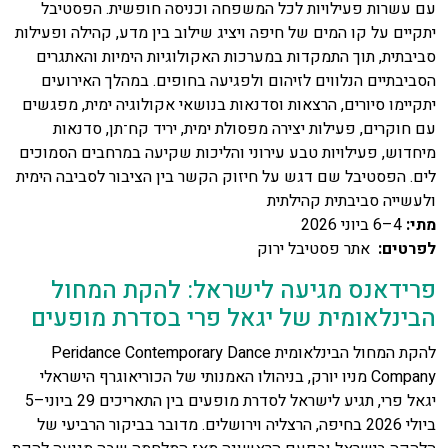
עם עשרות פעילויות לכל המשפחה וכניסה חופשית. הפסטיבל
יתקיים על קו המים של חיפה ויציג שילוב בין מדע, קהילה ופעילות
סביבתית, תוך התמקדות במערכות האקולוגיות הימיות והאתגרים
הסביבתיים הנלווים לזיהום ולפגיעה בחופים. במהלך האירועים
יתקיימו סיורים, הרצאות וסדנאות בנושאי אקולוגיה ימית, מפגשים
עם חוקרים, פעילות יצירה מפסולת ימית, יריד קח־תן, סדנאות
מיחדוש, פעילויות טבע עירוני והליכות שקיעה במרחבים הסמוכים
לים. הפסטיבל שם דגש על חיזוק הקשר בין הציבור לסביבה הימית
ולעשייה סביבתית קהילתית
מתי
:
4–6 ביוני 2026
לפרטים
:
אתר פסטיבל ירוק
פרידאנס מגיעה לישראל: להקת המחול
הבינלאומית של יגאל פרי בסדרת מופעים
להקת המחול הבינלאומית Peridance Contemporary Dance
Company מניו יורק, בניהולו האמנותי של הכוריאוגרף הישראלי
יגאל פרי, תגיע לישראל לסדרת מופעים בין התאריכים 29 ביוני–5
ביולי 2026 בחיפה, הרצליה וירושלים. מדובר בביקור הרביעי של