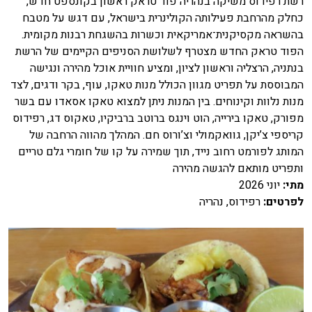
רשת רפידוס משיקה בנהריה פוד טראק ראשון בקונספט חדש,
כחלק מהרחבת פעילותה הקולינרית בישראל, עם דגש על מטבח
בהשראה מקסיקנית־אמריקאית וכשרות בהשגחת רבנות מקומית.
הפוד טראק החדש מצטרף לשלושת הסניפים הקיימים של הרשת
בנתניה, הרצליה וראשון לציון, ומציע חוויית אוכל מהירה ונגישה
המבוססת על תפריט מגוון הכולל מנות טאקו, עוף, בקר ודגים, לצד
מנות נלוות וקינוחים. בין המנות ניתן למצוא טאקו אסאדו עם בשר
מפורק, טאקו בירייה, הוט וינגס ברוטב ברביקיו, טאקוס דג, רפידוס
קריספי צ’יקן, גוואקמולי וצ’ורוס חם. המהלך מהווה הרחבה של
המותג לפורמט רחוב נייד, תוך שמירה על קו של חומרי גלם טריים
ותפריט מותאם להגשה מהירה
מתי
:
יוני 2026
לפרטים
:
רפידוס, נהריה