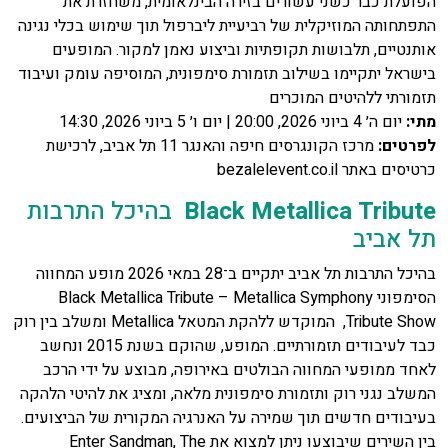
הפועלת כבר כשני עשורים בזירה הבינלאומית, משחזרת את
התפתחותה המוזיקלית של רביעיית ליברפול תוך שימוש בכלי נגינה
אותנטיים, תלבושות תקופתיות וביצוע נאמן למקור. המופעים
בישראל יתקיימו בשילוב תזמורת סימפונית, המוסיפה עומק ועיבוד
תזמורתי ללהיטים המוכרים
מתי
:
יום ה׳ 4 ביוני 2026, 20:00 | יום ו׳ 5 ביוני 2026, 14:30
לפרטים
:
מרכז הקונגרסים חיפה והאנגר 11 תל אביב, לרכישת
כרטיסים באתר bezalelevent.co.il
Black Metallica Tribute
בהיכל התרבות
תל אביב
בהיכל התרבות תל אביב יתקיים ב־28 במאי 2026 מופע המחווה
הסימפוני Black Metallica Tribute – Metallica Symphony
Tribute Show, המוקדש ללהקת המטאל Metallica ומשלב בין רוק
כבד לעיבודים תזמורתיים. המופע, שהוקם בשנת 2015 ונחשב
לאחד ממופעי המחווה הבולטים באירופה, מבוצע על ידי הרכב
המשלב נגני רוק ותזמורת סימפונית מלאה, ומציג את להיטי הלהקה
בעיבודים חדשים תוך שמירה על האנרגיה המקורית של הביצועים.
בין השירים שיבוצעו ניתן למצוא את Enter Sandman, The