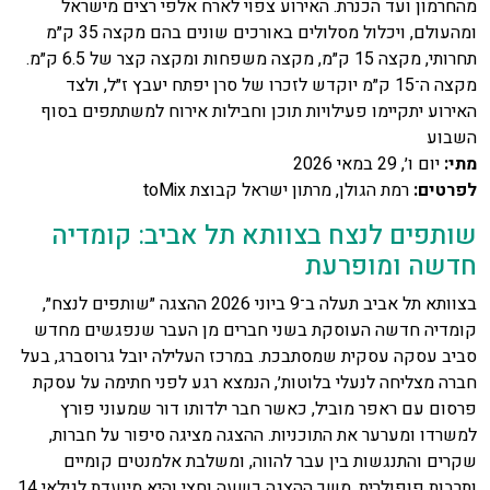
מהחרמון ועד הכנרת. האירוע צפוי לארח אלפי רצים מישראל
ומהעולם, ויכלול מסלולים באורכים שונים בהם מקצה 35 ק״מ
תחרותי, מקצה 15 ק״מ, מקצה משפחות ומקצה קצר של 6.5 ק״מ.
מקצה ה־15 ק״מ יוקדש לזכרו של סרן יפתח יעבץ ז״ל, ולצד
האירוע יתקיימו פעילויות תוכן וחבילות אירוח למשתתפים בסוף
השבוע
מתי
:
יום ו׳, 29 במאי 2026
לפרטים
:
רמת הגולן, מרתון ישראל קבוצת toMix
שותפים לנצח בצוותא תל אביב: קומדיה
חדשה ומופרעת
בצוותא תל אביב תעלה ב־9 ביוני 2026 ההצגה ״שותפים לנצח״,
קומדיה חדשה העוסקת בשני חברים מן העבר שנפגשים מחדש
סביב עסקה עסקית שמסתבכת. במרכז העלילה יובל גרוסברג, בעל
חברה מצליחה לנעלי בלוטות׳, הנמצא רגע לפני חתימה על עסקת
פרסום עם ראפר מוביל, כאשר חבר ילדותו דור שמעוני פורץ
למשרדו ומערער את התוכניות. ההצגה מציגה סיפור על חברות,
שקרים והתנגשות בין עבר להווה, ומשלבת אלמנטים קומיים
ותרבות פופולרית. משך ההצגה כשעה וחצי והיא מיועדת לגילאי 14