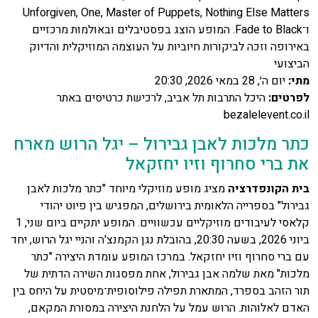
Unforgiven, One, Master of Puppets, Nothing Else Matters
ו־Fade to Black. המופע הוצג בפסטיבלים ובאולמות מרכזיים
באירופה וזכה לביקורות חיוביות על העוצמה המוזיקלית והדיוק
הביצועי
מתי
:
יום ה׳, 28 במאי 2026, 20:30
לפרטים
:
היכל התרבות תל אביב, לרכישת כרטיסים באתר
bezalelevent.co.il
כתר מלכות לאבן גבירול – יגל הרוש מארח
את ברי סחרוף וזיו יחזקאל
בית הקונפדרציה
מציג מופע מוזיקלי מיוחד "כתר מלכות לאבן
גבירול" בספרייה הלאומית בירושלים, המפגיש בין פיוט יהודי
קלאסי לעיבודים מוזיקליים עכשוויים. המופע יתקיים ביום שני, 1
ביוני 2026, בשעה 20:30, בהובלת נגן הקמנצ'ה והניי יגל הרוש, יחד
עם ברי סחרוף וזיו יחזקאל. במרכז המופע עומדת היצירה "כתר
מלכות" מאת שלמה אבן גבירול, אחת מפסגות השירה הדתית של
תור הזהב בספרד, המתארת תפילה פילוסופית־מיסטית על היחס בין
האדם לאלוהות. הרוש עמל על הלחנת היצירה במסורת המקאם,