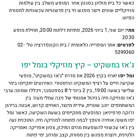
כאשר כל בית מולחן בסגנון אחר. המופע משלב בין עולמות
מוזיקליים שונים ויוצר מפגש חי בין פרשנויות עכשוויות למסורת
הפיוט.
מתי
:
יום שני, 1 ביוני 2026, פתיחת דלתות 20:00, תחילת מופע
20:30
לפרטים
:
אתר הספרייה הלאומית / בית הקונפדרציה טל׳ 02-
5399360
ג’אז במשקיט – קיץ מוזיקלי בנמל יפו
נמל יפו
יארח בקיץ 2026 את סדרת "ג’אז במשקיט", מופעי
שקיעה חיים על רציף המשקיט ההיסטורי. האירועים יתקיימו בימי
שלישי בשעה 19:00, בין 2 ביוני ל־8 בספטמבר, ויכללו שמונה ערבי
ג’אז ומוזיקה חיה בניהול אמנותי של ניבה עמלי מעוז. בין
המשתתפים: יוגב שטרית, עידית מינצר, האחים קדוש, אבטה בריהון
וז’וקה פרפיניאן. המופעים מתקיימים בשעת השקיעה, כאשר נמל
יפו משנה אווירה והופך לבמה פתוחה למוזיקה חיה. התוכנית נעה
בין ג’אז עכשווי להשפעות מהים התיכון, צפון אפריקה ואמריקה
הלטינית, ויוצרת מפגש בין מסורת, קצב ומרחב ימי פתוח.