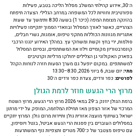
ה־30, אירוע קהילתי המשלב מסלול הליכה בטבע, פעילות
ספורטיבית וחוויות לכל המשפחה במרחב הגלילי. הצעדה תיפתח
בהזנקה מצומת המפה (כיכר 1) בשעה 8:30 ותימשך עד שעות
הצהריים, כאשר לאורך המסלול ובוואדי הסמוך יתקיימו פעילויות
אתגריות מגוונות הכוללות מתקני טיפוס, אומגות, גשרי חבלים,
סולמות, ירי בחץ וקשת ומשחקי עץ. במהלך האירוע ינגנו הרכבי
קונסרבטוריון מקומיים וילוו את המשתתפים, ובסיום המסלול
בפארק האקולוגי גן הצלילים יחולקו מדליות וקרטיבים
למשתתפים. במקום יופעל גם מערך הסעות חזרה לנוחות הקהל
מתי
:
יום שבת, 6 ביוני 2026, 8:30–13:30
לפרטים
:
כפר ורדים, צעדת כפר ורדים ה־30
מרוץ הרי הגעש חוזר לרמת הגולן
ברמת הגולן יוזנק ב־29 במאי 2026 מרוץ הרי הגעש, מרוץ השטח
המרכזי של אזור הצפון מאז תחילת המלחמה, המופק על ידי מרתון
ישראל בשיתוף מועצה אזורית גולן ותיירות מרום גולן. המרוץ יתקיים
במסלולים העוברים בין פסגות הרי הגעש אביטל, בנטל ויוסיפון,
עם טיפוס מצטבר של כ־700 מטרים ותצפיות נוף המשתרעות