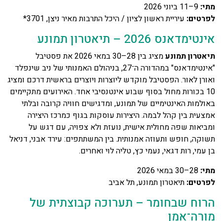
מתי
:
9–11 ביוני 2026
לפרטים
:
עיריית ראשון לציון / היכל התרבות מאיר ניצן, 3701*
אינטימדאנס 2026 – תיאטרון תמונע
תיאטרון תמונע
מציג בין 28–30 במאי 2026 את פסטיבל
"אינטימדאנס" במהדורה ה־27, בניהולם האמנותי של ניב שינפלד
ואורן לאור. הפסטיבל מוקדש ליוצרות ויוצרים בראשית דרכם ומציג
10 בכורות מחול בסוף שבוע אינטנסיבי אחד. האירועים מתקיימים
באולמות האינטימיים של תמונע, ומדגישים חוויה קרובה ובלתי
אמצעית בין קהל לבמה. היצירות עוסקות בגוף כמרכז היצירה
ומביאות שפה מחולית אישית, נועזת ולא צפויה, עם דגש על
תשוקה, חופש ותעוזה אמנותית. בין המשתתפים: עירד אבני, דניאל
בן עמי, רות דגאי, נעמי כץ, טליה לוי ואחרים.
מתי
:
28–30 במאי 2026
לפרטים
:
תיאטרון תמונע, תל אביב
הרוח שבחומר – תערוכה קבוצתית של
מורה־אמן