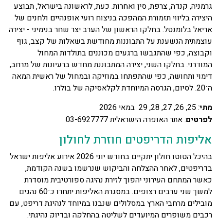
גרמניה, קנדה, צרפת, סין ואחרות. כעת, לראשונה בישראל, תבוצע
היצירה בליווי תזמורת המהפכה בניצוח רועי אופנהיים ולחנים של
אריאל בלומנטל. בחלקו הראשון של הערב יצר שחר בנימיני - יצירה
עוצמתית הנשענת על התבוננות מחודשת בשאלות של קצב, גוף
וקבוצה, כפי שהתגבשו ברגעים מכוננים בתולדות המחול
המודרני. בחלקו השני, יצירה המתבוננת מחדש ברעיונות של מרחב,
דימוי ותחושה, כפי שהתפתחו במוזיקה ובמחול של ראשית המאה
ה־20. לסיום, הגרסה המיוחדת לקלאסיקה של בולרו.
מתי
: 25, 26, 27, 28, 29 במאי 2026
לפרטים
: אתר האופרה הישראלית 03-6927777
אליפות הדריפטים חוזרת לחולון
בהיכל הטוטו חולון יתקיים בחודש יוני 2026 אירוע אליפות ישראל
בדריפטים, לאחר ההצלחה והביקוש שנרשמו בשנה הקודמת,
כאשר המתחם העירוני יהפוך לזירת נהיגה ספורטיבית מוסדרת
למשך שני ערבים רצופים. במסגרת האליפות יתחרו כ־60 נהגים
מובילים מרחבי הארץ במסלולים שנבנו במיוחד לנהיגת דריפט, עם
רכבים משופרים המיועדים לשליטה בהחלקה ובדיוק נהיגתי.