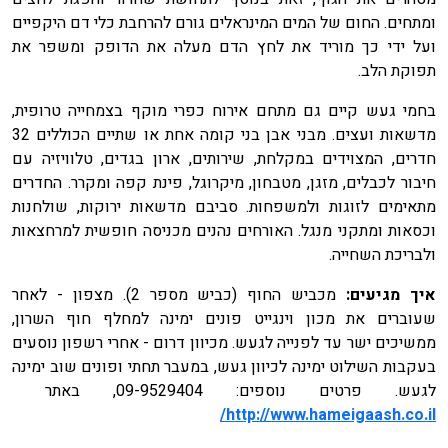
ומתחים. החום של המים המינראלים גורם להרחבת כלי דם היקפיים
ועל ידי כך מוריד את לחץ הדם מעלה את הדופק ומשפר את
תפוקת הלב.
בחמי געש קיים גם מתחם אירוח כפרי מוקף בצמחייה טרופית,
מדשאות ועצים. מבני אבן בני קומה אחת או שתיים הכוללים 32
חדרים, המצוידים במקלחת, שירותים, ארון בגדים, טלוויזיה עם
חיבור לכבלים, מזגן, מטבחון, מיקרוגל, פינת קפה ומקרר. החדרים
מתאימים לזוגות ולמשפחות. סביבם מדשאות ירוקות, שולחנות
וכסאות ומתקני מנגל. האורחים נהנים מכניסה חופשית למרחצאות
ולבריכת השחייה.
איך מגיעים:
מכביש החוף (כביש מספר 2). מצפון - לאחר
שעוברים את מכון וינגייט פונים ימינה למחלף חוף השרון,
ממשיכים ישר עד לפנייה לגעש. מכיוון דרום - אחרי רשפון נוסעים
בעקבות השילוט ימינה לכיוון געש, במעבר תחתי ופונים שוב ימינה
לגעש. פרטים נוספים:
09-9529404,
באתר
http://www.hameigaash.co.il/