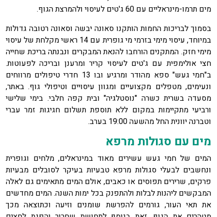
מים תרמו-מינראליים עם 60 ג'טים לעיסוי ולהמרצת הגוף.
בסמוך לבריכות החמות הותקנו סאונה יבשה וסאונה רטובה גדולות
במיוחד, עיסוי מימי בזרמי מי גופרית עם 14 ראשי מקלחת של עיסוי
מימי חזק. המתקנים הורחבו להנאת המבקרים ונבנתה בריכת שחייה
חצי אולימפית עם ג'טים לעיסוי קריר ומרענן ובריכה לפעוטות.
ב"חמי געש" ספא מהודר ומרגיע ובו 13 חדרי טיפולים מרווחים
ונעימים, מטפלים מקצועיים ומגוון עיסויים וטיפולי גוף. באתר,
מסעדה בשרית כשרה "נוסטלגיה" ובית קפה חלבי. בימי שלישי
ורביעי מתקיימות במקום ללא תוספת תשלום חגיגות זמר עברי
וטברנה יוונית החל מהשעה 19:00 בערב.
מים עם סגולות מרפא
המים של חמי געש עשירים מאוד במינראלים, מלחים וגופרית
ונחשבים לבעלי סגולות מרפא טבעיות בעיקר לסובלים מבעיות
פרקים, שרירים תפוסים או כאבים, אולם המים מתאימים גם לאלה
המבקשים ליהנות לבלות ולהתפנק בכל ימות השנה. המים מחדשים
את תאי העור, גורמים להפרשת שומנים וזיעה וכתוצאה מכך
מטהרים את הגוף, זאת בנוסף לתחושת שחרור והפגת לחצים