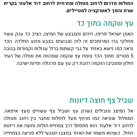
החולות מדרום לרחוב מטולה ומזרחית לרחוב דוד אלעזר בקרית
שרת והפך לאטרקציה למטיילים.
עץ שקמה בתוך כד
האמן ישראל פרימו, היוזם והמבצע של המיצג, הציב כד ענק עשוי
מחלקי ברז המרותכים זה לזה וצבועים בצבע מונע החלדה. הכד
נראה כמו נישא באוויר על גבי קשתות ברזל עגולות וקמורות בגובה
5 מטרים. מתוך הכד צומח עץ שקמה שמהווה את סמלה של העיר
חולון ומסביבו הוקמה רחבת דק עץ עם פרגולה ופינת ישיבה.
שביל צף חוצה דיונות
אל המיצג מובילים גשרון עץ ושביל צף עשויים מעץ איפאה.
המסלול שנראה כמו מרחף מעל לחולות מחבר בין רחוב מטולה
לרחוב דוד אלעזר. הוא מתפתל דרך צמחיית חולות וחוצה את דיונות
החול, כשהוא משמר את האזור במצבו הטבעי ללא פגיעה בצמחייה