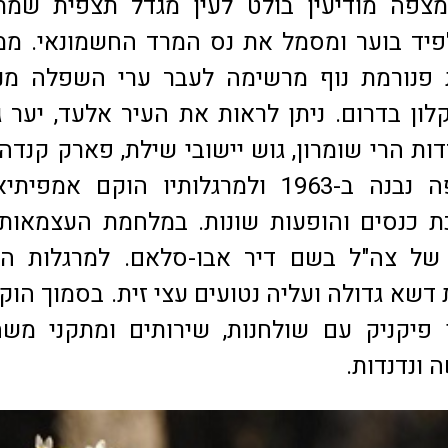
מצפה מודיעין בולט לעין מגדל תצפית שמת
פיד בוער ומסמל את נס המרד החשמונאי. ממ
פנורמת נוף מרשימה לעבר ערי השפלה מנת
לון בדרום. ניתן לראות את העיר אלעד, יער 
דות הרי שומרון, גוש יישובי שילת, פארק קנדה 
מודיעין. המצפה נבנה ב-1963 ולמרגלותיו הוקם אמפ
 כנסים והופעות שונות. במלחמת העצמאות 
ל צה"ל בשם דיר אבו-סלאם. למרגלות המ
שא גדולה ועליה נטועים עצי זית. בסמוך הוק
ן פיקניק עם שולחנות, שירותים ומתקני מש
ה ונדנדות.