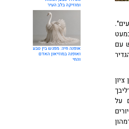
ומוזיקה בלב העיר
ים".
כמעט
ש עם
אופנה חיה: מפגש בין טבע
גדיר
ואופנה במוזיאון האדם
והחי
ציון
יבך
 על
ורים
מהון