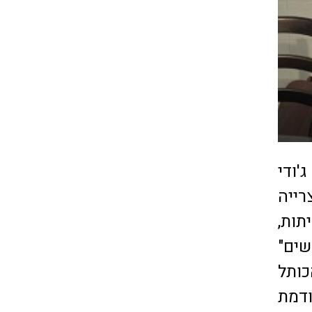
'ודי
רייה
תות,
שים"
כותל
ל המאה הקודמת