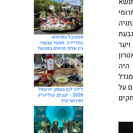
נשא
רומי
ניה
גבעת
פסטיבל הפרחים
במדיירה: מצעד צבעוני
ויער
בין אלפי פרחים בפונשל
יתיאטרון
היה
גדל
ם על
לילה לבן בעמק יזרעאל
2026 - יקבים, קולינריה
חקים
ואירועי קיץ