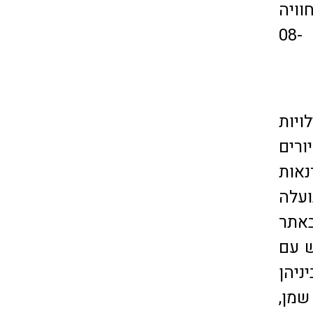
וויה
היא חד פעמית. כשר וסגור בשבת. בתיאום מראש טל. 08-
יות
ורים
נאות
ועלה
באתר
ש עם
ניהן
שמן,