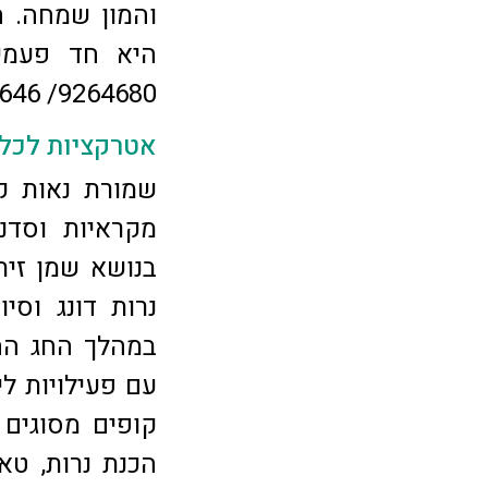
והמון שמחה. ה
9264680/ 054-4283646
אטרקציות לכ
שמורת נאות ק
מקראיות וסדנ
בנושא שמן זית
נרות דונג וסי
במהלך החג הה
עם פעילויות ל
קופים מסוגים 
הכנת נרות, טאב