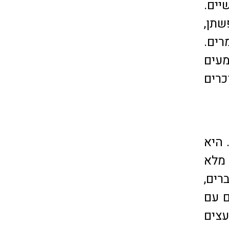
יים.
שתן,
רים.
עים
כרים
 היא
 מלא
רים,
ם עם
עצים