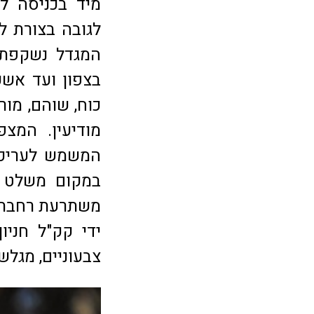
מיד בכניסה ל
לגובה בצורת ל
המגדל נשקפת 
בצפון ועד אשק
כוח, שוהם, מור
המשמש לעריכת
במקום משלט ש
משתרעת רחבת ד
ידי קק"ל חניו
צבעוניים, מגלש