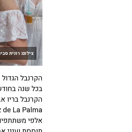
צילום: רונית סבי
בכל שנה בחודש 
הקרנבל בריו אב
אלפי משתתפים.
תוססת וענני אב