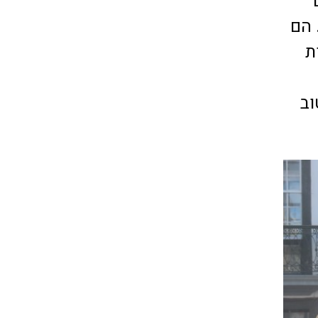
 הם
ת
וב