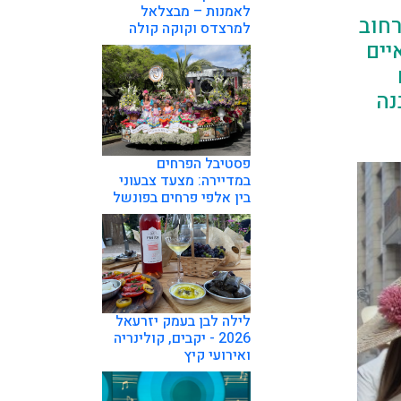
לאמנות – מבצלאל
 הוא מסיבת רחוב
למרצדס וקוקה קולה
יים
נה
פסטיבל הפרחים
במדיירה: מצעד צבעוני
בין אלפי פרחים בפונשל
לילה לבן בעמק יזרעאל
2026 - יקבים, קולינריה
ואירועי קיץ