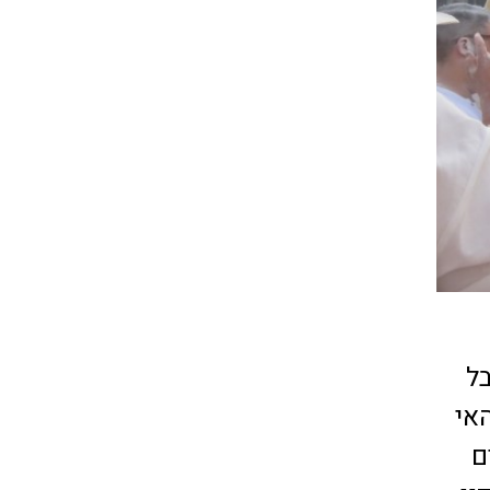
נבל
אי
ם