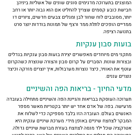
המוצגים בתערוכה מדגימים סוגים שונים של אשליות ביניהן:
חבישת כובע קסמים שצריך להחליט אם הוא גבוה יותר או רחב
יותר, מסובבים לוח שחור לבן ומגלים צבעים חדשים, ציורים דו
ממדיים הופכים לתלת ממד ורצף של תמונות בודדות יוצר סרט
בתנועה רציפה.
בועות סבון ענקיות
מתקני מים מיוחדים מאפשרים יצירת בועות סבון ענקיות בגדלים
ובצורות שונות. הסברים על קרום סבון והצורה שנוצרת כשהקרום
עוטף את האוויר, כיצד נוצרות מערבולות, איך יוצרים מזרקה וכיצד
נוצרים עננים.
מדעי החיוך - בריאות הפה והשיניים
תערוכה העוסקת בבריאות והגיינת הפה והשיניים מתחילה בעובדה
מרעישה. בפה של אדם אחד יש יותר בקטריות מאשר מספר
האנשים בעולם. העובדה הזו בלבד מספיקה כדי לשלוח את
המבקר לצחצח שיניים באופן מידי. מערכת שיניים ענקית היא
אטרקציה שכל ילד מנסה לצחצח בעזרת מברשת שיניים גדולה.