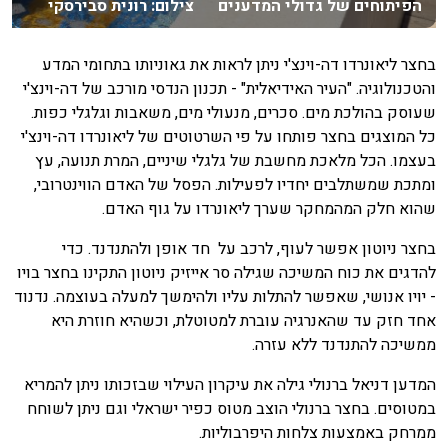
הפיתוחים של גדולי המדענים צילום: רונית סבירסקי
בחצר ליאונרדו דה-וינצ'י ניתן לראות את גאוניותו בתחומי המדע
והטכנולוגיה. "העיר האידיאלית" - תכנון הנדסי מורכב של דה-וינצ'י
שעוסק בהולכת מים. סכרים, מנעולי מים, משאבות וגלגלי כפות.
כל המוצגים בחצר פותחו על פי השרטוטים של ליאונרדו דה-וינצ'י
בעצמו. הכל מלאכת מחשבת של גלגלי שיניים, המרת תנועה, עץ
ומתכת שמשתלבים יחדיו לפעילות. הפסל של האדם הווינטרובי,
שהוא חלק המהמחקר שערך ליאונרדו על גוף האדם.
בחצר ניוטון אפשר לעוף, לרכב על חד אופן ולהתנדנד. כדי
להדגים את כוח המשיכה שגילה סר אייזיק ניוטון התקינו בחצר בויו
- יויו אנושי, שאפשר להתלות עליו ולהימשך למעלה בעוצמה. נדנוד
אחד חזק עד שהאנרגיה עוברת למטוטלת, וכשהיא חוזרת היא
ממשיכה להתנדנד ללא עזרה.
המדען דניאל ברנולי גילה את עיקרון העילוי שבזכותו ניתן להמריא
במטוסים. בחצר ברנולי הוצב מטוס כפיר ישראלי וגם ניתן לשוחח
ממרחק באמצעות צלחות היפרבוליות.