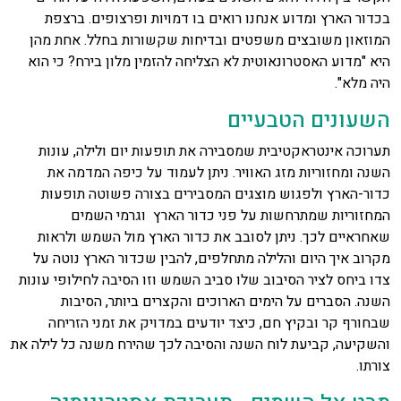
בכדור הארץ ומדוע אנחנו רואים בו דמויות ופרצופים. ברצפת
המוזאון משובצים משפטים ובדיחות שקשורות בחלל. אחת מהן
היא "מדוע האסטרונאוטית לא הצליחה להזמין מלון בירח? כי הוא
היה מלא".
השעונים הטבעיים
תערוכה אינטראקטיבית שמסבירה את תופעות יום ולילה, עונות
השנה ומחזוריות מזג האוויר. ניתן לעמוד על כיפה המדמה את
כדור-הארץ ולפגוש מוצגים המסבירים בצורה פשוטה תופעות
המחזוריות שמתרחשות על פני כדור הארץ וגרמי השמים
שאחראיים לכך. ניתן לסובב את כדור הארץ מול השמש ולראות
מקרוב איך היום והלילה מתחלפים, להבין שכדור הארץ נוטה על
צדו ביחס לציר הסיבוב שלו סביב השמש וזו הסיבה לחילופי עונות
השנה. הסברים על הימים הארוכים והקצרים ביותר, הסיבות
שבחורף קר ובקיץ חם, כיצד יודעים במדויק את זמני הזריחה
והשקיעה, קביעת לוח השנה והסיבה לכך שהירח משנה כל לילה את
צורתו.