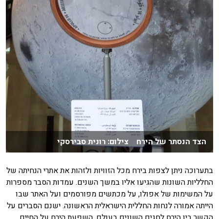
הצד הנסתר של הירח צילום: רונית סבירסקי
בתערוכה ניתן לצפות בירח מכל הזוויות ולזהות את אתרי הנחיתה של
החלליות השונות שהגיעו אליו במשך השנים. עמדות הסבר מספרות
על המשימות של אפולו, על מכתשים מפורסמים ועל האתר שבו
הייתה אמורה לנחות החללית הישראלית הראשונה. ישנם הסברים על
הקשר בין הירח לחגים השונים בעולם, השפעת הירח על החיים