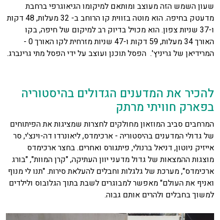
שעון השמש הזה מעוצב ומותאם למיקומו הגיאוגרפי ברחבת
מדעטק בחיפה. הוא מוטה בזווית קו הרוחב ב- 32 מעלות, 48 דקות
ו-37 שניות צפון. הוא מכויל בדיוק רב למיקום של חיפה, בקו
האורך 34 מעלות, 59 דקות ו-47 שניות מזרחית לקו האורך 0 -
המרידיאן של גריניץ'. הפסל תוכנן ועוצב על ידי הפסל מתי גרינברג.
להכיר את המדענים הגדולים בהיסטוריה
בפארק חוויתי מרתק
המרחבים סביב המוזאון מחולקים לחצרות שמציגות את הפיתוחים
של גדולי המדענים בהיסטוריה - ארכימדס, ליאונרדו דה-וינצ'י, סר
אייזיק ניוטון, דניאל ברנולי, פיתגורס ואחרים. בחצר ארכימדס
מוצגות ההמצאות של גדול מדעני יוון העתיקה, "קרן המוות", "בורג
ארכימדס", מערכת של גלגלות וחבלים להעלאת סירות. "תנו לי מנוף
ואניף את העולם" מאפשר למבוגרים לשבת בתוך הגלובוס ולילדים
למשוך בחבלים ולהרים אותם גבוה.