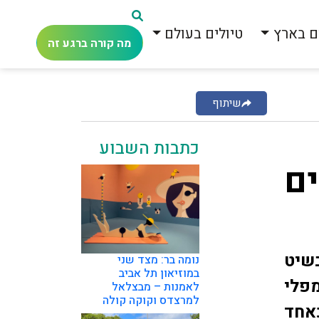
ם בארץ
טיולים בעולם
מה קורה ברגע זה
שיתוף
כתבות השבוע
ם
שיט
נומה בר: מצד שני
במוזיאון תל אביב
פלי
לאמנות – מבצלאל
למרצדס וקוקה קולה
כאחד