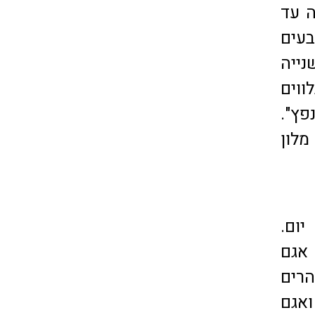
ה עד
בעים
נייה
ווים
פץ".
לון
ום.
 אגם
הרים
ואגם