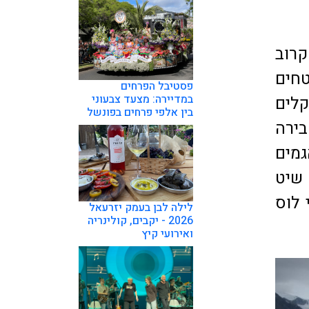
קרוב
חים
פסטיבל הפרחים
במדיירה: מצעד צבעוני
לים
בין אלפי פרחים בפונשל
 שבירה
Ic צפים על אגמים
 שיט
 לוס
לילה לבן בעמק יזרעאל
2026 - יקבים, קולינריה
ואירועי קיץ