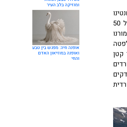
ומוזיקה בלב העיר
ינו
Lago Argentino בפרובינציית סנטה קרוז במרחק נסיעה של 50
ורנו
Spegazz. קלפטה
אופנה חיה: מפגש בין טבע
 קטן
ואופנה במוזיאון האדם
והחי
רדים
דקים
רדית