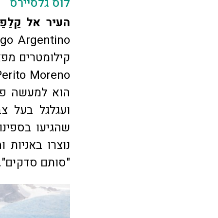
לוס גלסיירס
העיר אל קַלַפַ
קילומטרים מפא
Perito Moreno, אופסלה sala
הוא למעשה פר
ועגלגל בעל צ
שהגיעו בספינ
נוצרו באניות 
"סותם סדקים".