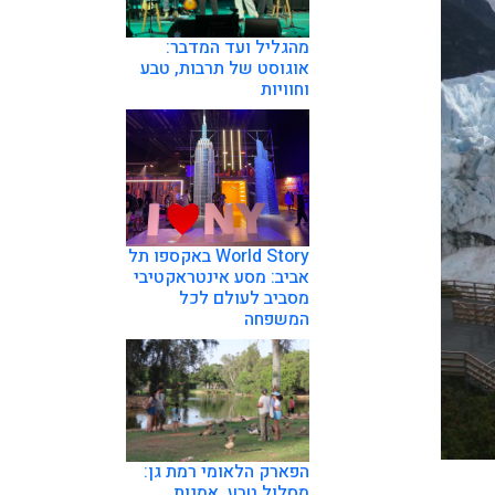
מהגליל ועד המדבר:
אוגוסט של תרבות, טבע
וחוויות
World Story באקספו תל
אביב: מסע אינטראקטיבי
מסביב לעולם לכל
המשפחה
הפארק הלאומי רמת גן:
מסלול טבע, אמנות