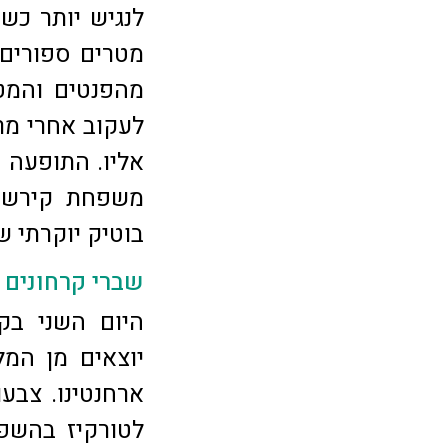
לנגיש יותר כ
מטרים ספורים 
מהפנטים והמט
לעקוב אחרי מר
אליו. התופעה ה
משפחת קירשנר
בוטיק יוקרתי ש
שברי קרחונים צ
היום השני בק
יוצאים מן המל
ארחנטינו. צבע
לטורקיז בהשפע