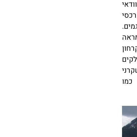
דאי
רכסי
מים.
מראה
רחון
לקים
קרני
כמו