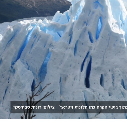
תוך גושי הקרח כמו חלונות ויטראז' צילום: רונית סבירסקי