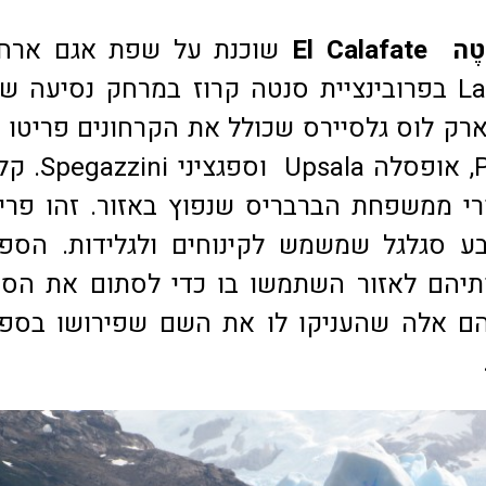
טֶה
El Calafate
שוכנת על שפת אגם ארחנט
רק לוס גלסיירס שכולל את הקרחונים פריטו מ
Up
וספגציני ini
י ממשפחת הברבריס שנפוץ באזור. זהו פרי
בע סגלגל שמשמש לקינוחים ולגלידות. הספ
ותיהם לאזור השתמשו בו כדי לסתום את הס
והם אלה שהעניקו לו את השם שפירושו בספ