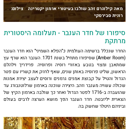
מאה קילוגרם זהב שולבו בעיטורי ארמון יקטרינה צילום:
רונית סבירסקי
סיפורו של חדר הענבר - תעלומה היסטורית
מרתקת
החדר שנכלל ברשימה העולמית כ"הפלא השמיני" הוא חדר הענבר
(Amber Room) שסיפורו מתחיל בשנת 1701. הענבר הוא שרף עץ
שמתאבן ומצוי בטבע באזורי רוסיה ופרוסיה. פרידריך וילהלם
הראשון, שליט פרוסיה באותן שנים, שאף לחזק את קשריו עם פטר
הגדול והטיל על קבוצת אמנים גרמנים ורוסים לעצב יצירת אמנות
שכולה עשויה מענבר וזהב. היצירה שוכנה בארמון שרלוטנבורג עד
שהועברה ב-1716 לפטר הגדול ואחר כך שולבה בארמון הקיץ של
הצארית יליזבטה. חדר הענבר הפך מושא הערצה לרבים בעולם
וביניהם היטלר שחשק בה.