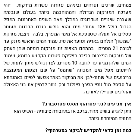
צמחים, שרכים ופרחים וביניהם פזורות עשרות מזרקות. זוהי
מערכת המזרקות הגדולה והמתוחכמת ביותר בעולם שנבנתה
שעברה שינויים ושדרוגים במהלך מאה השנים האחרונות. המפל
הגדול כולל 138 עמודי מים והוא גולש בגרם מדרגות מעוטר
פסלים אל תעלה שנשפכת אל מימי המפרץ. בלבה ניצבת מזרקת
"שמשון" הנלחם באריה ופוער את פיו. עמוד המים הראשי מזנק עד
לגובה 21 מטרים. במתחם מצויות זוג מזרקות רומיות שהן העתק
של מזרקות הניצבות בכיכר בזיליקת פטרוס הקדוש ברומא, ועמוד
המים שלהן מגיע עד לגובה 10 מטרים. לצדן גולש מתוך לועות של
לוייתנים מפל מים המכונה "שחמט" על שם רצפתו המעוצבת
בריבועים של שחור-לבן. את הביקור באתר אפשר לסיים באתנחתא
על ספסל מול נופי מפרץ פינלנד ורק נותר לדמיין את בני האצולה
והמלכים שטיילו לאורכה.
איך מגיעים לגני פטרהוף מסנט פטרסבורג?
ניתן להגיע בשיט מהיר, ברכב או בתחבורה ציבורית - השיט הוא
החוויה המיוחדת ביותר.
כמה זמן כדאי להקדיש לביקור בפטרהוף?