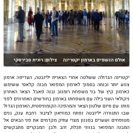
אולם הנשפים בארמון יקטרינה צילום: רונית סבירסקי
יקטרינה הגדולה ששלטה אחרי הצארית יליזבטה, העדיפה ארמון
צנוע יותר ובנתה בסמוך לארמון המפואר מבנה קלאסי ששימש
כארמון קיץ של בני משפחת רומנוב ובנה פאבל. הצאר האחרון
ניקולאי השני בילה עם משפחתו בארמון בחודשים האחרונים לפני
מותו. עם סיום שלטון הצאר והמהפכה הקומוניסטית, הארמון הגדול
שבו התגוררה יליזבטה נפתח כמוזיאון לציבור. רחבת ענק, גנים
מטופחים ושערים בסגנון מצרי עתיק מקדמים את פני הבאים אל
המבנה המפואר בגווני תכלת, זהב ולבן. המבקרים מתבקשים