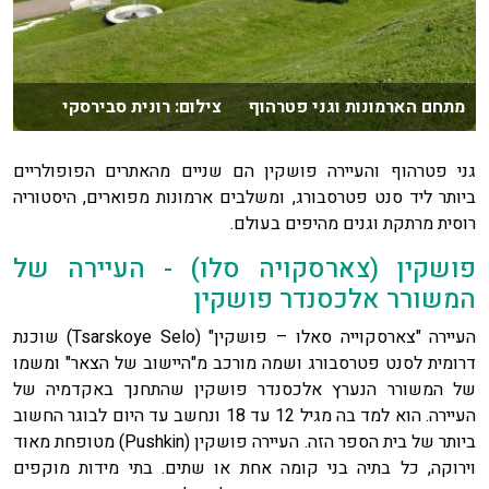
מתחם הארמונות וגני פטרהוף צילום: רונית סבירסקי
גני פטרהוף והעיירה פושקין הם שניים מהאתרים הפופולריים
ביותר ליד סנט פטרסבורג, ומשלבים ארמונות מפוארים, היסטוריה
רוסית מרתקת וגנים מהיפים בעולם.
פושקין (צארסקויה סלו) - העיירה של
המשורר אלכסנדר פושקין
העיירה "צארסקוייה סאלו – פושקין" (Tsarskoye Selo) שוכנת
דרומית לסנט פטרסבורג ושמה מורכב מ"היישוב של הצאר" ומשמו
של המשורר הנערץ אלכסנדר פושקין שהתחנך באקדמיה של
העיירה. הוא למד בה מגיל 12 עד 18 ונחשב עד היום לבוגר החשוב
ביותר של בית הספר הזה. העיירה פושקין (Pushkin) מטופחת מאוד
וירוקה, כל בתיה בני קומה אחת או שתים. בתי מידות מוקפים