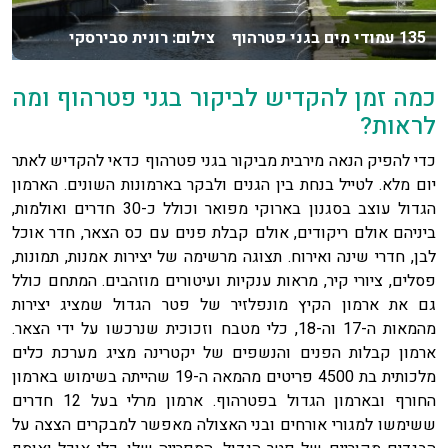
135 עמודי מים בגני פטרהוף צילום: רונית סבירסקי
כמה זמן להקדיש לביקור בגני פטרהוף ומה
לראות?
כדי להפיק הנאה מירבית מביקור בגני פטרהוף כדאי להקדיש לאתר
יום מלא. לטייל בנחת בין הגנים ולבקר בארמונות השונים. הארמון
הגדול עוצב בסגנון בארוקי מפואר וכולל כ-30 חדרים ואולמות,
ביניהם אולם ריקודים, אולם קבלת פנים עם כס הצאר, חדר אוכל
לבן, חדרי שינה ואירוח. תצוגה מרשימה של יצירות אמנות, תמונות,
פסלים, ציורי קיר, מראות ענקיות ועיטורים מוזהבים. המתחם כולל
גם את ארמון הקיץ מונפלזיר של פטר הגדול שמציג יצירות
מהמאות ה-17 וה-18, כלי מטבח וזכוכית שנרכשו על ידי הצאר.
ארמון קבלות הפנים והנשפים של יקטרינה מציג מערכת כלים
מלכותית בת 4500 פריטים מהמאה ה-19 שהייתה בשימוש בארמון
החורף ובארמון הגדול בפטרהוף. ארמון מרלי בעל 12 חדרים
ששימשו למגורי אורחים ובני האצולה מאפשר למבקרים הצצה על