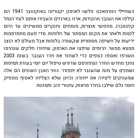
כשחיילי הוורמאכט פלשו לארמון יקטרינה באוקטובר 1941 הם
קילפו את הענבר מהקירות, ארזו בארגזים והעבירו אותם לעיר הנמל
קניגסברג. מחפשי אוצרות, מומחים וחוקרים ממשיכים עד היום
לנסות ולאתר את מקום המסתור של הלוחות. מדי פעם מתפרסמות
ידיעות על חשיפה מסתורית שקשורה בלוחות אבל מעולם לא הוצג
ממצא ממשי. הרוסים שיפצו את הארמון, שיחזרו חלקים שנהרסו
ונשרפו ואספו כספים כדי לשחזר את חדר הענבר. בשנת 2003
נחנך מחדש החדר המפורסם שדורש טיפול יום יומי בעזרת תמיסות
ושמנים על מנת שהענבר לא יתפורר. גווני האבן השונים הם אלה
שמעניקים ליצירה את ייחודה וכיוון שלא הצליחו לאסוף מספיק
חומר גלם שילבו בחדר מראות, עיטורי זהב ותמונות.