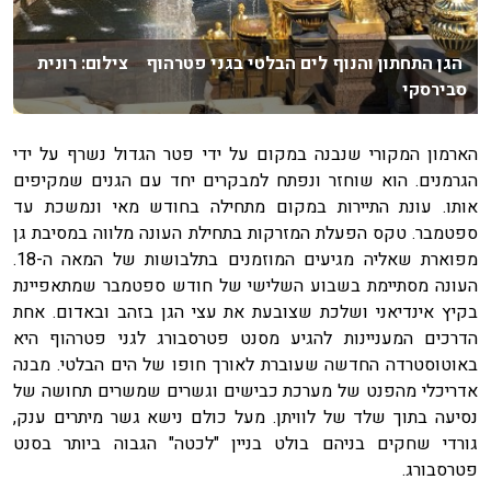
הגן התחתון והנוף לים הבלטי בגני פטרהוף צילום: רונית
סבירסקי
הארמון המקורי שנבנה במקום על ידי פטר הגדול נשרף על ידי
הגרמנים. הוא שוחזר ונפתח למבקרים יחד עם הגנים שמקיפים
אותו. עונת התיירות במקום מתחילה בחודש מאי ונמשכת עד
ספטמבר. טקס הפעלת המזרקות בתחילת העונה מלווה במסיבת גן
מפוארת שאליה מגיעים המוזמנים בתלבושות של המאה ה-18.
העונה מסתיימת בשבוע השלישי של חודש ספטמבר שמתאפיינת
בקיץ אינדיאני ושלכת שצובעת את עצי הגן בזהב ובאדום. אחת
הדרכים המעניינות להגיע מסנט פטרסבורג לגני פטרהוף היא
באוטוסטרדה החדשה שעוברת לאורך חופו של הים הבלטי. מבנה
אדריכלי מהפנט של מערכת כבישים וגשרים שמשרים תחושה של
נסיעה בתוך שלד של לוויתן. מעל כולם נישא גשר מיתרים ענק,
גורדי שחקים בניהם בולט בניין "לכטה" הגבוה ביותר בסנט
פטרסבורג.