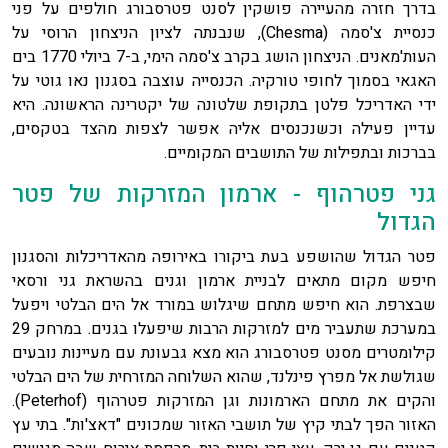
בדרך חזרה מהעיירה פושקין לסנט פטרסבורג חולפים על פני
כנסיית צ'סמה (Chesma), שנבנתה לציון הניצחון הרוסי על
העות'מאנים. הניצחון הושג בקרב צ'סמה הימי, ב-7 ביולי 1770 בים
האגאי בסמוך לחופי טורקיה. הכנסייה עוצבה בסגנון נאו גוטי על
ידי האדריכל פלטן בתקופת שלטונה של יקטרינה הראשונה. היא
עדיין פעילה וכשנכנסים אליה אפשר לצפות מהצד בטקסים,
בברכות ובתפילות של התושבים המקומיים.
גני פטרהוף - ארמון המזרקות של פטר
הגדול
פטר הגדול שהושפע בעת ביקורו באירופה מהאדריכלות והסגנון
חיפש מקום מתאים לבניית ארמון וגנים בהשראת גני ורסאי
שבצרפת. הוא חיפש מתחם שיגלוש במורד אל הים הבלטי ויפעל
במערכת שתעביר מים למזרקות הרבות שיפעלו בגנים. במרחק 29
קילומטרים מסנט פטרסבורג הוא מצא גבעונת עם מעיינות נובעים
שגולשת אל מפרץ פינלנד, שהוא השלוחה המזרחית של הים הבלטי
והקים את מתחם הארמונות וגן המזרקות פטרהוף (Peterhof).
האזור הפך לבתי קיץ של תושבי האזור שמכונים "דאצ'ות". בתי עץ