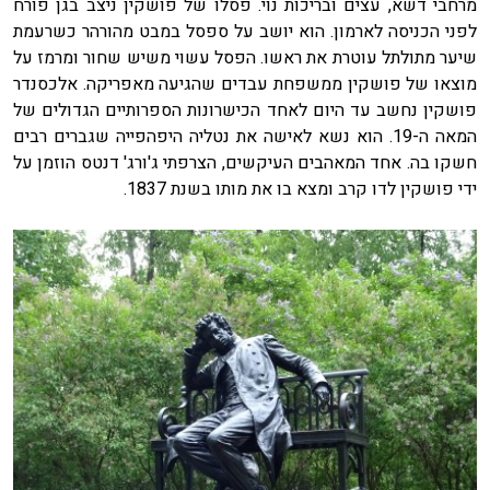
מרחבי דשא, עצים ובריכות נוי. פסלו של פושקין ניצב בגן פורח
לפני הכניסה לארמון. הוא יושב על ספסל במבט מהורהר כשרעמת
שיער מתולתל עוטרת את ראשו. הפסל עשוי משיש שחור ומרמז על
מוצאו של פושקין ממשפחת עבדים שהגיעה מאפריקה. אלכסנדר
פושקין נחשב עד היום לאחד הכישרונות הספרותיים הגדולים של
המאה ה-19. הוא נשא לאישה את נטליה היפהפייה שגברים רבים
חשקו בה. אחד המאהבים העיקשים, הצרפתי ג'ורג' דנטס הוזמן על
ידי פושקין לדו קרב ומצא בו את מותו בשנת 1837.