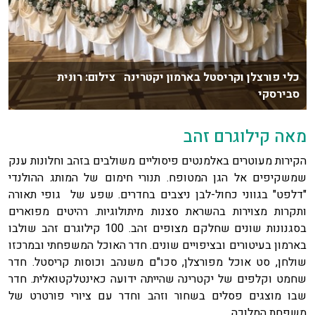
כלי פורצלן וקריסטל בארמון יקטרינה צילום: רונית
סבירסקי
מאה קילוגרם זהב
הקירות מעוטרים באלמנטים פיסוליים משולבים בזהב וחלונות ענק
שמשקיפים אל הגן המטופח. תנורי חימום של המותג ההולנדי
"דלפט" בגווני כחול-לבן ניצבים בחדרים. שפע של גופי תאורה
ותקרות מצוירות בהשראת סצנות מיתולוגיות. רהיטים מפוארים
בסגנונות שונים שחלקם מצופים זהב. 100 קילוגרם זהב שולבו
בארמון בעיטורים ובציפויים שונים. חדר האוכל המשפחתי ובמרכזו
שולחן, סט אוכל מפורצלן, סכו"ם משנהב וכוסות קריסטל. חדר
שחמט וקלפים של יקטרינה שהייתה ידועה כאינטלקטואלית. חדר
שבו מוצגים פסלים בשחור וזהב וחדר עם ציורי פורטרט של
משפחת המלוכה.