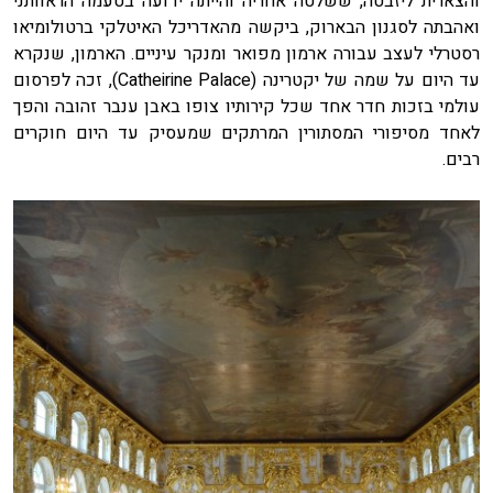
והצארית ליזבטה, ששלטה אחריה והייתה ידועה בטעמה הראוותני
ואהבתה לסגנון הבארוק, ביקשה מהאדריכל האיטלקי ברטולומיאו
רסטרלי לעצב עבורה ארמון מפואר ומנקר עיניים. הארמון, שנקרא
עד היום על שמה של יקטרינה (Catheirine Palace), זכה לפרסום
עולמי בזכות חדר אחד שכל קירותיו צופו באבן ענבר זהובה והפך
לאחד מסיפורי המסתורין המרתקים שמעסיק עד היום חוקרים
רבים.