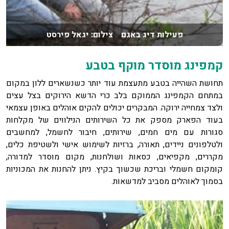
פעילות דיג באגם צילום: יגאל פירסט
קמפינג מוסדר מוקף בטבע
תחושת השהייה בטבע מתעצמת עוד יותר כשנשארים ללון במקום
במתחם הקמפינג הממוקם בלב כרי הדשא הירוקים בצל עצים
ולצד צמחייה ירוקה. המבקרים יכולים להקים אוהלים באופן עצמאי
בעוד הפארק מספק את כל השירותים הנילווים של מקלחות
סגורות עם מים חמים, שירותים, חיבור לחשמל, למחשבים
ולטלפונים ניידים, תאורה, ברזיות לשימוש אישי ולשטיפת כלים,
מקררים, מקפיאים, כסאות ושולחנות, מקום מוסדר למדורה,
קומקום חשמלי ובריכת שכשוך בקיץ. ניתן להחנות את המכוניות
בסמוך לאוהלים מסביב למדשאות.