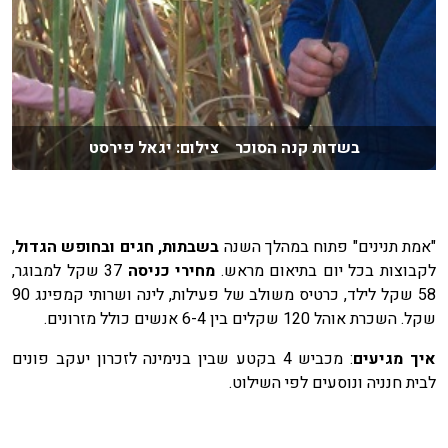
בשדות קנה הסוכר צילום: יגאל פירסט
"אמת תנינים" פתוח במהלך השנה
בשבתות, חגים ובחופש הגדול
,
לקבוצות בכל יום בתיאום מראש.
מחירי כניסה
37 שקל למבוגר,
58 שקל לילד, כרטיס משולב של פעילות, לינה ושרותי קמפינג 90
שקל. השכרת אוהל 120 שקלים בין 6-4 אנשים כולל מזרונים.
איך מגיעים
: מכביש 4 בקטע שבין בנימינה לזכרון יעקב פונים
לבית חנניה ונוסעים לפי השילוט.