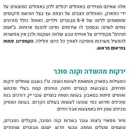
אלה שאינם מצוידים באוהלים יכולים ללון באוהלים המוצעים על
ידי הפארק. האוהלים ניצבים על רצפת עץ בצל חורשת פיקוסים
ומותאמים ללינה של 6-4 מבוגרים וילדים. האוהל כולל מזרונים
נוחים לשינה ובסמוך לו שירותים ופינה להכנת ארוחות. ב"אמת
תנינים" מקפידים על אווירת טבע שלווה ושקטה ולכן אין אפשרות
להפעיל מערכות מוסיקה לאורך כל היום והלילה.
הקמפינג פתוח
בתיאום מראש.
ירקות מהשדה וקנה סוכר
הפעילות בפארק מותאמת לעונות השנה. ט"ו בשבט שותלים ירקות
ופרחים, בשבועות קוצרים חיטה, טוחנים קמח בעלי ומכתש
ואופים פיתות בטאבון. בעונת הסתיו בוצרים ענבי יין, דורכים בגת
ומכינים תירוש כפי שנהגו לעשות בעולם הקדום. בעונת המסיק
מכינים שמן זית באמצעות אבני רחיים.
סיור ספארי ביצות עובר בשדות קנה הסוכר, מקבלים הסברים,
טועמים ומגלים ממתק טבעי חדש. ישנם מבוגרים שחוזרים