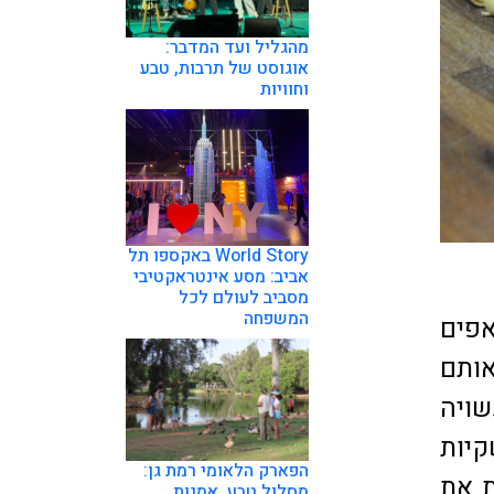
מהגליל ועד המדבר:
אוגוסט של תרבות, טבע
וחוויות
World Story באקספו תל
אביב: מסע אינטראקטיבי
מסביב לעולם לכל
המשפחה
פים
אותם
ויה
קיות
הפארק הלאומי רמת גן:
ת את
מסלול טבע, אמנות