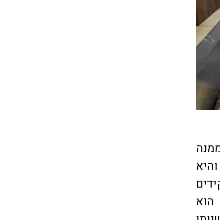
מנה
היא
ידים
 הוא
ותן