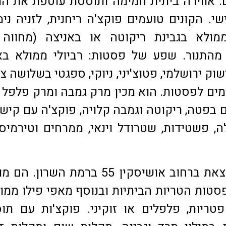
ם. אווירה ביתית חמימה ותוססת עוטפת את ה
י. הקונים טועמים פוקצ'ה ריחנית, לזניה נימ
ולא בגבינת ריקוטה או באניצה (מחווה 
 מהתנור. שפע של פסטות: רביולי ממולא ב
שוק ירושלמי, פטוצ'יני, ניוקי, ספגטי בשלושה צ
ים לפסטות. הוא מכין מרק גמבה ומרק פלפל י
בפטה, ריקוטה וגמבה קלויה, פוקצ'ה עם קישו
ה, פשטידות, שטרודל וינאי, ממרחים וטירמיס
חנות נוספת נמצאת ברחוב אושיסקין 55 ברמת השרון.
סטות הטריות הביתיות ובנוסף מאפי פילו ממו
 פטריות, פלפלים או זוקיני. פוקצ'ות עם תו