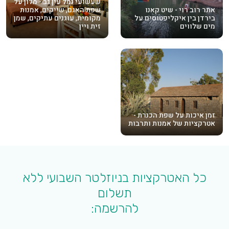
שעשועי נמל עין גב - מלון על
אתר רוב רוי - שיט קאנו
שפת האגם, שייקים, אמנות
בירדן בין איקליפטוסים על
מקומית, עוגנים עתיקים, שמן
מים שלווים
זית ויין
זמן איכות על שפת הכנרת -
אטרקציות של אמנות ותרבות
כל האטרקציות בניוזלטר השבועי ללא
תשלום
להרשמה: