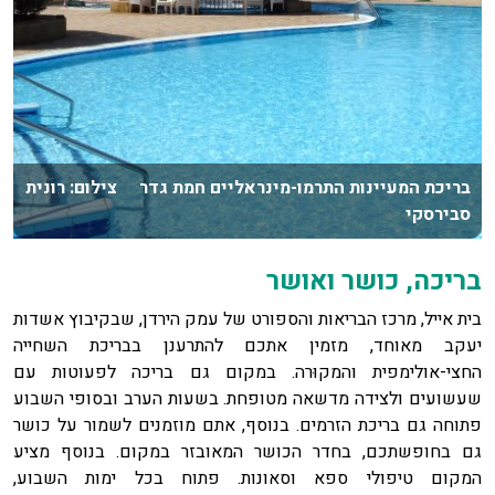
בריכת המעיינות התרמו-מינראליים חמת גדר צילום: רונית
סבירסקי
בריכה, כושר ואושר
בית אייל, מרכז הבריאות והספורט של עמק הירדן, שבקיבוץ אשדות
יעקב מאוחד, מזמין אתכם להתרענן בבריכת השחייה
החצי-אולימפית והמקוּרה. במקום גם בריכה לפעוטות עם
שעשועים ולצידה מדשאה מטופחת. בשעות הערב ובסופי השבוע
פתוחה גם בריכת הזרמים. בנוסף, אתם מוזמנים לשמור על כושר
גם בחופשתכם, בחדר הכושר המאובזר במקום. בנוסף מציע
המקום טיפולי ספא וסאונות. פתוח בכל ימות השבוע,