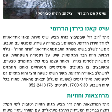
שיט קאנו רוב רוי צילום: רונית סבירסקי
שיט קאנו בירדן הדרומי
אתר "רוב רוי" שבקיבוץ כנרת מציע שיט סירות קאנו אינדיאניות
לאורך הירדן הדרומי, המשופע בצמחייה עשירה, ומפגש עם הטבע.
אפשר לשלב בשיט משחק התבוננות אינדיאני, "הרוח החיה" - גילוי
דמויות חיות הבר המקומיות. שיט על רפסודה משפחתית, עם
אפשרות לסדנת בנייה. האתר עצמו בנוי כולו מחומרים טבעיים,
ומשובצים בו מוטיבים אינדיאניים מסורתיים ואתם מוזמנים
להשתלב באווירה הרגועה. משך השיט כשעה וחצי והוא מתאים גם
לפעוטות. טיולי ג'יפים (משעה ומעלה) יוצאים מהאתר. פתוח בכל
ימות השבוע, 17:00-9:30. לפרטים: 052-2413176
מרחצאות וחוויות
אתר המרחצאות חמת גדר מציע מגוון חוויות רטובות לימי הקיץ:
רחצה בבריכות המעיינות התרמו-מינראליים עם תותחי עיסוי, מיטות