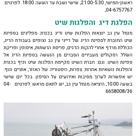
ראשון-חמישי, 21:00-5:30, שישי ושבת עד השעה 18:00. לפרטים:
04-6757767,
הפלגת דיג והפלגות שיט
מנמל עין גב יוצאות הפלגות שיט ודיג בכנרת. מפליגים בספינת
שיט החוברת לספינת הדיג של דייגי עין גב וצופים בעבודת הדיג,
הכוללת מרדף אחרי להקות הדגים, פריסת הרשתות, איסופן ופריקת
השלל. רמקולים מעבירים הסברים מן הנעשה בספינת הדיג אל
ספינת השיט. וגם: חברת השיט מקיימת הפלגות שיט וכיף בכנרת
והפלגות נושאיות אחרות: צפרות, היסטוריה של האזור, אתרים ונוף.
יש אפשרות לערוך מסיבות ואירועים על הסיפון. בכל יום שישי
בשעה 10:00, היציאה מנמל עין גב, יש לתאם מראש. לפרטים: 04-
6658008/36