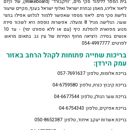
בית הספר ללימוד סקי מים, "וויקבורד" (Wakeboard), של היַזם
ליאור אליהו, מאמן נבחרת ישראל ואלוף ישראל בענף, מקיים שיעור
גלישת סקי מים. ליאור מספר שאפשר ללמוד לגלוש אפילו בחצי
שעה. הגלישה מגיל 8 ומעלה. אפשרות נוספת היא לשכור סירת
מנוע מפוארת להפלגת כיף (עם או ללא ספורט ימי) - עד 10
אנשים בסירה. היציאה מחוף הסירות של עין גב. בתאום מראש.
לפרטים: 054-4997777
בריכות שחייה פתוחות לקהל הרחב באזור
עמק הירדן:
בריכת אלומות, טלפון: 057-7691637
בריכת קיבוץ כנרת, טלפון: 04-6759580
בריכת שער הגולן, טלפון: 04-6677544
בריכת אפיקים, טלפון: 04-6754343
בריכת אשדות יעקב איחוד, טלפון: 050-8652387