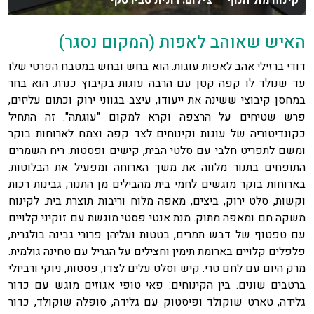
קינוח מול הנוף צילום: רונית סבירסקי
האיש שאוהב לאפות (המקום נסגר)
דודי ברזילי אהב לאפות עוגות. הוא בחש ובחש במטבח הפרטי שלו
עד שנולד לו קפה קטן עם הרבה עוגות בקיבוץ כנרת. הוא בחר
במחסן קיבוצי ששינה את ייעודו, עיצב בגווני ירוק וכתום עליזים,
פרש שטיחים על הרצפה וקרא למקום "עוגתה". זה התחיל
כקונדיטוריה של עוגות וקינוחים לצד קפה וצמח לארוחות בוקר
ומשם לתפריט חלבי עם סלטי הבית, קישים ופסטות. ריח השמרים
התופחים בתנור מלווה את משך הארוחה ומפעיל את הבלוטות.
בארוחות בוקר מוגשים לחמי בית מהבילים מן התנור, גבינות רכות
וקשות, סלט ירוק, ביצים, מאפה מלוח וריבות תוצרת בית. לקינוח
משקה חם ומאפה מתוק. מנת אנטי פסטי מוגשת עם זוקיני קלויים
עם טפטוף של דבש תמרים, בטטות ועליהן פרורי גבינה בולגרית,
פלפלים קלויים בארומת תימין וחצילים על הגריל עם טחינה גולמית.
מרק היום עם לחם טרי. קיש וסלט עלים לצדו, פסטות, ניוקי ורביולי
ברטבים שונים. בין הקינוחים: פאי טופי אגוזים מוגש עם כדור
גלידה, טארט שוקולד ופיסטוק עם גלידה, סופלה שוקולד, כדור