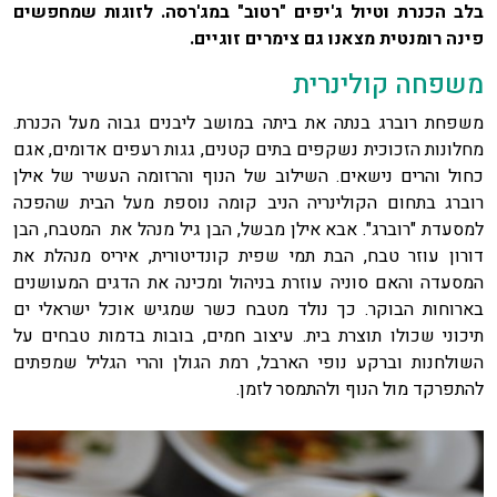
בלב הכנרת וטיול ג'יפים "רטוב" במג'רסה. לזוגות שמחפשים
פינה רומנטית מצאנו גם צימרים זוגיים.
משפחה קולינרית
משפחת רוברג בנתה את ביתה במושב ליבנים גבוה מעל הכנרת.
מחלונות הזכוכית נשקפים בתים קטנים, גגות רעפים אדומים, אגם
כחול והרים נישאים. השילוב של הנוף והרזומה העשיר של אילן
רוברג בתחום הקולינריה הניב קומה נוספת מעל הבית שהפכה
למסעדת "רוברג". אבא אילן מבשל, הבן גיל מנהל את המטבח, הבן
דורון עוזר טבח, הבת תמי שפית קונדיטורית, איריס מנהלת את
המסעדה והאם סוניה עוזרת בניהול ומכינה את הדגים המעושנים
בארוחות הבוקר. כך נולד מטבח כשר שמגיש אוכל ישראלי ים
תיכוני שכולו תוצרת בית. עיצוב חמים, בובות בדמות טבחים על
השולחנות וברקע נופי הארבל, רמת הגולן והרי הגליל שמפתים
להתפרקד מול הנוף ולהתמסר לזמן.