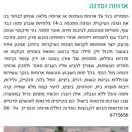
ארוחה וסדנה
התפריט בנוי על ארוחת טעימות או ארוחה מלאה שניתן לבחור בה
את המנה העיקרית. המפה מתכסה ב-14 צלוחיות שבהן פטה כבד
עוף, פטריות מטוגנות, לביבות תירס, אנטי פסטי, גזר פיקנטי וטונה
ג'ינג'ר עם לחמניות ריחניות. אחרי הפתיחה מוגש מרק היום, סורבה
מרענן יוצר אתנחתא לקראת המנות העיקריות. ביניהן: אמנון אפוי
בעשבי תיבול ויין, פילה עוף ברוטב חמאת בוטנים וקוקוס או
פרגיות בסילאן. תוספות של אורז, בטטה או ירק עונתי וקינוח.
תפריט הטעימות, שצריך להגיע אליו רעבים מאוד ולתכנן ארוחה
נינוחה מול הנוף. בכל ימות השבוע מוגשות ארוחות בוקר עשירות
שכוללות גבינות קשות, דגים, ביצים, וופל בלגי, פנקייק, גלידות,
ריבות תוצרת בית, יוגורטים, ביצים, לחמי קמח מלא שתייה קרה
וחמה והכל ללא הגבלה. אילן רוברג הכשיר מתחם גדול במסעדה
שבו נערכות סדנאות בישול. הם מקיימים סדנאות לאנשים פרטיים
או סדנאות גיבוש לקבוצות. הסדנה כוללת ארוחה וכוס יין. טל. 04-
6715656