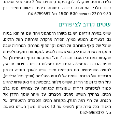
גלידה ורוטב שוקולד לבן, מיקס קינוחים של 2 סוגי פאי וטארט.
כשר חלבי. המסעדה כשרה. פתוחה בימים ראשון-חמישי בין
22:00-9:30 ובשישי 15:00-8:30. טל. 04-6759687
שטים קרוב לציפורים
שייט בסירת זודיאק יש בו משהו הרפתקני ויחד עם זה הוא בטוח
גם לצעירים. המנוע מאיץ, הסירה מרקדת ומרחפת מעל הגלים,
שובל של קצף מתרומם על המים וקו החוף מתרחק. המהירות שבה
מתקדמת סירת הזודיאק מאפשרת להגיע למקומות רחוקים ולפינות
שקטות במרחבי האגם. חברת "דוגל" ממוקמת בחוף דוגית-גולן על
שפת הכנרת. מפעיליה הפכו את פעילות השייט בסירות זודיאק
לחוויה משפחתית. הם מקיימים סיורי שייט לאורך חופיה הצפון
מזרחיים של הכנרת. שטים אל לגונות המג'רסה (שפך נחל הדליות),
נחל הזאכי ושפך הירדן. השייט מלווה בתצפיות נוף ואפשרות להגיע
סמוך לציפורים נדירות שעוצרות למנוחה על צמחיית קנה בלב
המים. במהלך השייט ניתנים הסברים על איזור שפך הירדן אל
הכנרת, על הרי רמת הגולן, מקורות המים והסברים היסטוריים על
האזור. בכל סירה ניתן להשיט עד 10 אנשים. משך השייט כשעה.
טל. 052-6968072