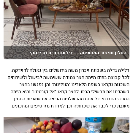
הסלון וסיפור המשפחה צילום: רונית סבירסקי
דלילה גדלה בשכונת זיכרון משה בירושלים בין גאולה לדוידקה.
לכל קבוצת בתים הייתה חצר צמודה ששימשה לבישול ולשירותים.
השכנות נקראו בשפת הלאדינו ״הוויזינות״ והן נפגשו בחצר
כשהכינו את תבשילי הבית. לחצר קראו ״אל קורטיז׳ו״ והיא הייתה
המרכז החברתי. כל אחת מהבשלניות הביאה את שאריות החמין
משבת כדי לכבד את שכנותיה וכך למדו זו מזו טיפים ומתכונים.