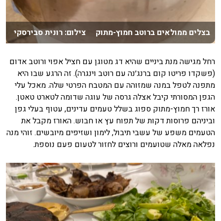
בצלים ממולאים ברוטב חמוץ-מתוק צילום: רונית סבירסקי
רחל מגישה מנת ביניים שהיא דג מטוגן עם חציל אפוי ורוטב אדום
(פשקדו פריטו קום ברנג׳נה עם רוטב וינגרה). זה הרגע שבו היא
מתפנה לטפל במנה שמזוהה עם המטבח הפרטי שלה. מאכל עלי
הגפן המסורתי קיבל אצלה גרסה של עוגה שדומה לטארט טאטן.
אורז רך חמוץ-מתוק ספוג בשלל טעמים עדינים, עטוף בעלי גפן
וביניהם פרוסות דקות של תפוח עץ או חבוש. האורז מקבל את
הטעמים משפע של עשבי תיבול, לימון ושזיפים מיובשים. זוהי מנה
נפלאה מאלה שטועמים ורוצים לחזור לטעום פעם נוספת.