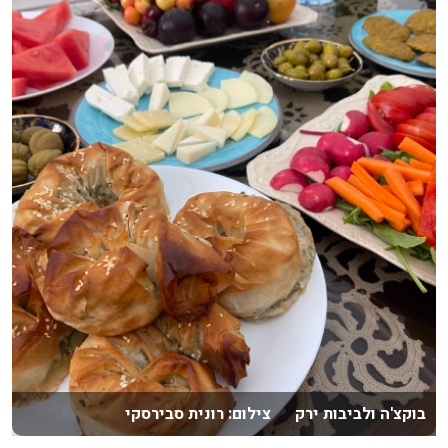
בוקצ'ה ולביבות ירק צילום: רונית סבירסקי