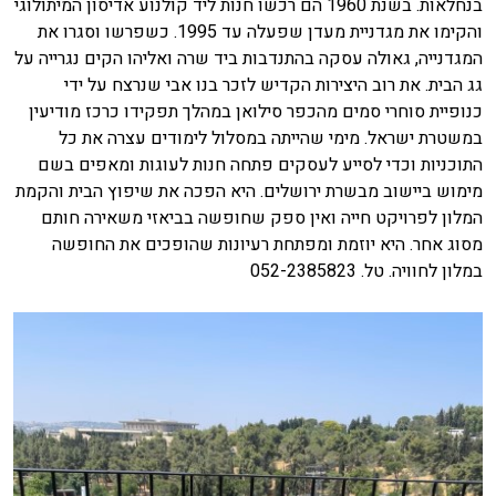
בנחלאות. בשנת 1960 הם רכשו חנות ליד קולנוע אדיסון המיתולוגי
והקימו את מגדניית מעדן שפעלה עד 1995. כשפרשו וסגרו את
המגדנייה, גאולה עסקה בהתנדבות ביד שרה ואליהו הקים נגרייה על
גג הבית. את רוב היצירות הקדיש לזכר בנו אבי שנרצח על ידי
כנופיית סוחרי סמים מהכפר סילואן במהלך תפקידו כרכז מודיעין
במשטרת ישראל. מימי שהייתה במסלול לימודים עצרה את כל
התוכניות וכדי לסייע לעסקים פתחה חנות לעוגות ומאפים בשם
מימוש ביישוב מבשרת ירושלים. היא הפכה את שיפוץ הבית והקמת
המלון לפרויקט חייה ואין ספק שחופשה בביאזי משאירה חותם
מסוג אחר. היא יוזמת ומפתחת רעיונות שהופכים את החופשה
במלון לחוויה. טל. 052-2385823