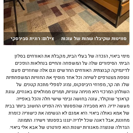
סוויטות שקיבלו שמות של עוגות צילום: רונית סבירסקי
מימי ביאזי, הנכדה של בעלי הבית, מקבלת את האורחים בסלון
הביתי. הסיפורים שלה על המשפחה והחיים בנחלאות הופכים
לדינמיקה קבוצתית. האורחים החדשים וגם אלה שחוזרים פעם
נוספת מצטרפים לשיחה וכל אחד מוסיף את החוויות המשפחתיות
שלו. תה קר, מפרחי היביסקוס, נמזג לספלי מתכת קטנים. על
השולחן המרכזי היא מניחה עוגיות, תמרים ממולאים באגוזים, עוגת
קראנץ׳ שוקולד, עוגה בחושה ובימי שישי חלה והכל באפייה
מעשה ידיה. היא מסבירה שהפסנתר היה הפריט החשוב ביותר בבית
של אמא גאולה ביאזי. היא אמנם לא הגשימה את כישוריה כזמרת
מחוננת, אבל דאגה שכל ילדיה ינגנו בפסנתר וישירו. התמונה
הגדולה שנוצרה מאגורות ישנות הוא פורטרט של אבא אלי ביאזי.