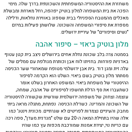
משחזרת את ההיסטוריה המשפחתית והשכונתית בדרך שלה. מימי
הפכה את בית המשפחה למלון בוטיק יפהפה, רחל מארחת ומבשלת
מאכלים מהמטבח הספניולי בבית שספוג באווירת נחלאות, ודלילה
מספרת את סיפורי המשפחה והשכונה. שלושתן פעילות במיזם
"נשים וסיפורים" של עיריית ירושלים.
מלון בוטיק ביאזי – סיפור אהבה
בסמטה צרה בלב שכונת נחלת אחים בירושלים ניצב בית קטן עטוף
באדניות פורחות. בחזיתו לוח אבן וכותרת מגולפת עם סמלים של
עלה זית ומגן דוד. בית אבן ירושלמי מטופח שמאחורי שער הכניסה
מסתתר מלון בוטיק בשם ביאזי. השלט הוא הקדמה לסיפור
ההיסטורי של משפחת ביאזי. המשפט האחרון בשלט אומר
כשתעברו את סף הדלת תחשפו לסיפורים של אהבה, שמחה,
עוצמה וצחוק של משפחה ירושלמית שורשית שקשורה להיסטוריה
של השכונה והמדינה. כשדלת הכניסה נפתחת, מתגלה מראה ביתי
מחבק והעיניים נצמדות לפריטים לא שגרתיים. מכונית וינטג' כמו
אלה שהיו בתחילת המאה ה-20 עם שלט "מגדנית מעדן", ספה רכה
עם כריות נוי, יצירת אמנות שמורכבת מכפות עץ כמו שהיו