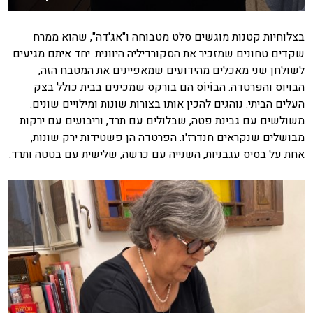
בצלוחיות קטנות מוגשים סלט מטבוחה ו"אג'דה", שהוא ממרח
שקדים טחונים שמזכיר את הסקורדיליה היוונית. יחד איתם מגיעים
לשולחן שני מאכלים מהידועים שמאפיינים את המטבח הזה,
הבויוס והפרטדה. הבוֹיּוֹס הם בורקס שמכינים בבית כולל בצק
העלים הביתי. נוהגים להכין אותו בצורות שונות ומילויים שונים.
משולשים עם גבינת פטה, שבלולים עם תרד, וריבועים עם ירקות
מבושלים שנקראים חנדרז'ו. הפרטדה הן פשטידות ירק שונות,
אחת על בסיס עגבניות, השנייה עם כרשה, שלישית עם בטטה ותרד.