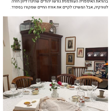
בהוראת האימפריה העות׳מנית גורשו יהודים שהיגרו ליוון חזרה
לטורקיה, אבל המשיכו לקיים את אורח החיים שמקורו בספרד.