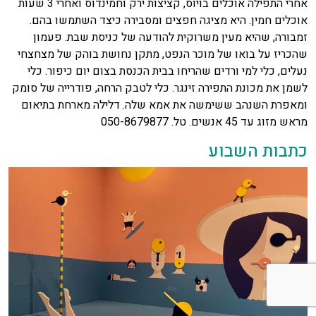
אחרי התפילה אוכלים בויוס, קציצות ירק וחמינדוס ואחרי 3 שעות
אוכלים חמין. היא מציגה חפצים ומסבירה כיצד השתמשו בהם.
זמבורה, שהיא מעין משרוקית להודעה של כניסת שבת. פעמון
שהכריז על בואו של מוכר הנפט, מתקן נחושת בוהק של מצחצחי
נעלים, כלי למי ורדים שהריחו בבית הכנסת בצום יום כיפור. כלי
לשמן את מכונת התפירה זינגר. כלי לטבק הרחה, פודרייה של סומק
ומאפרת השנהב ששימשה את אמא שלה. דלילה מארחת בתיאום
מראש מזוג עד 45 אנשים. טל. 050-8679877
כתבות השבוע