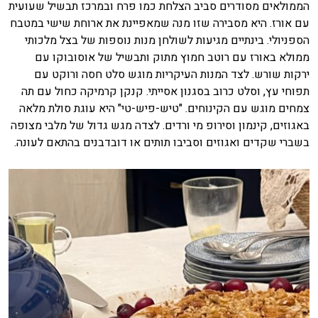
הממולאים מסודרים סביב הצלחת כמו פרח ובמרכז תבשיל שעועית
עם אורז. היא מסבירה שזו מנה שמאפיינת את ארוחת שישי במטבח
הספניולי. בינתיים מגיעות לשולחן מנות נוספות של בצל מלכותי
ממולא באורז עם רוטב חמוץ מתוק ותבשיל של אוסובוקו עם
ירקות שורש. לצד המנות העיקריות מוגש סלט חסה ורוקט עם
תפוחי עץ, וסלט כרוב בסגנון אסייתי. קנקן קרמיקה כחול עם תה
צמחים מוגש עם הקינוחים. "טיש-פיש-טי" היא עוגת סולת מלאה
באגוזים, קינמון וסירופ מי ורדים. לצדה מגש גדול של מלבי מצופה
בשברי שקדים ואגוזים וסביבו תותים או דובדבנים בהתאם לעונה.