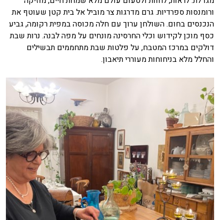
מגדלת. לראות, לחוות ולטעום עולם מלא שמחת חיים, מוזיקה
ורומנסות ספרדיות. גרם מדרגות צר מוביל אל בית קטן שעוטף את
הנכנסים בחום. השולחן ערוך עם חלה מכוסה במפית רקומה, גביע
כסף מוכן לקידוש וכלי החרסינה מונחים על מפה לבנה. נרות שבת
דולקים במרכז המטבח, על פלטות שבת מתחממים תבשילים
והחלל מלא בניחוחות מעוררי תיאבון.