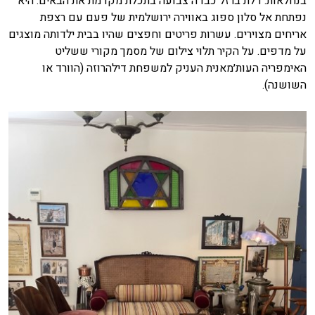
בנחלאות. דלת ברזל כבדה צבועה בתכלת מקדמת את הבאים. היא
נפתחת אל סלון ספוג באווירה ירושלמית של פעם עם רצפת
אריחים מצוירים. עשרות פריטים וחפצים שהיו בבית ילדותה מוצגים
על מדפים. על הקיר תלוי צילום של מסמך מקורי ששליט
האימפריה העות׳מאנית העניק למשפחת דילהרוזה (הוורד או
השושנה).