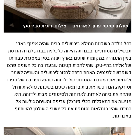
שולחן שישי ערוך לאורחים צילום: רונית סבירסקי
רחל נולדה בשכונת ממילא בירושלים בבית שהיה אפוף באדי
תבשילים מסורתיים. בבגרותה הייתה כלכלנית בבנק, למדה הנדסת
בניין התגוררה במקומות שונים בארץ ושנה בסין במסגרת עבודתו
של אליהו בהיי-טק. שתי להבות קטנות שבערו בה כל השנים פרצו
כשפרשה לפנסיה. האחת הייתה לחזור לירושלים והשנייה לשמר
ולהחיות את המטבח המסורתי של ילדותה שהוא תערובת של ספרד
וטורקיה. הם רכשו את בית בן מאה שנים בשכונת נחלאות ורחל
פתחה את ביתה לאירוח, לארוחות ולסיפורים מבית ילדותה. היא
מגישה את המאכלים בכלי פורצלן עדינים והשיחה גולשת אל
החיים שהיו בנחלאות וסוחפת את כל יושבי השולחן להשתתף
בזיכרונות.