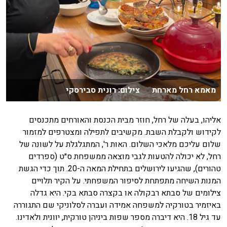
מאמא רחל מארחת צילום: רונית סבירסקי
אליהו, בעלה של רחל, חוזר מבית הכנסת והאורחים מתכנסים
לקידוש ולקבלת השבת. מקשיבים לתפילה ומצטרפים למזמור
שלום עליכם מלאכי השלום. האות ר', המתגלגלת על לשונה של
רחל, לא יכולה להטעות לגבי מוצאה ממשפחת ס״ט (ספרדים
טהורים), שהגיעו לירושלים בתחילת המאה ה-20. תוך כדי הגשת
המנות השיחה מתפתחת לסיפור המשפחתי. על הקיר תלויים
צילומים של סבתא רבקולה או בקצרה סבתא בקי. היא גדלה
באיזמיר בטורקיה למשפחה אמידה ועברה לסלוניקי שם התגוררה
עד גיל 18. היא דיברה מספר שפות ביניהן טורקית, יוונית ולאדינו.