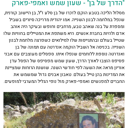
"הדרך של בן" - שעון שמש ואמפי-פארק
מסלול הליכה בטבע הוקם לזכרו של בן סלע ז"ל, בן היישוב קורנית,
שנפל במלחמה לבנון השנייה. אמו יהודית מדריכה סיורים בשביל
ומספרת על בנה שאהב טבע, מרחבים וחופש ובעיקר היה אוהב
אדם ולהיות בחברת אנשים. היא משתפת את המטיילים בחוויות שלו
שטייל בעולם ובהתגייסות שלו למילואים כשפרצה מלחמת לבנון
השנייה. בכניסה אל השביל הוקמה אנדרטה עם תמונה של בן
ואנדרטה נוספת ללוחמים שנפלו איתו. ספסלים מעוצבים עם אבני
פסיפס הוצבו לאורך הדרך, שעון שמש מפסיפס של הפסל עדן
אוריון מראה את השעה לפי חודשי השנה. שושנת הרוחות שמציינת
את המדינות בהן טייל בעולם. טאבון אבנים גדול שמשמש את
החברים למפגשים ואמפי-פארק מול נופי הגליל המערבי למופעים.