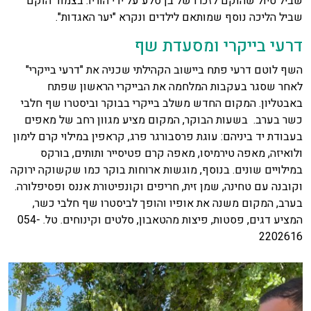
שביל טיול שהוקם לזכרו של בן סלע על ידי הוריו. בצמוד הוקם
שביל הליכה נוסף שמותאם לילדים ונקרא "יער האגדות".
דרעי בייקרי ומסעדת שף
השף לוטם דרעי פתח ביישוב הקהילתי שכניה את "דרעי בייקרי"
לאחר שסגר בעקבות המלחמה את הבייקרי הראשון שפתח
באבטליון. המקום החדש משלב בייקרי בבוקר וביסטרו שף חלבי
כשר בערב. בשעות הבוקר, המקום מציע מגוון רחב של מאפים
בעבודת יד ביניהם: עוגת פרסבורגר פרג, קראפין במילוי קרם לימון
ולואיזה, מאפה טירמיסו, מאפה קרם פטיסייר ותותים, בורקס
במילויים שונים. בנוסף, מוגשות ארוחות בוקר כמו שקשוקה ירוקה
וקובנה עם טחינה, שמן זית, חריפים וקונפיטורת אננס ופסיפלורה.​
בערב, המקום משנה את אופיו והופך לביסטרו שף חלבי כשר,
המציע דגים, פסטות, פיצות מהטאבון, סלטים וקינוחים. טל. 054-
2202616