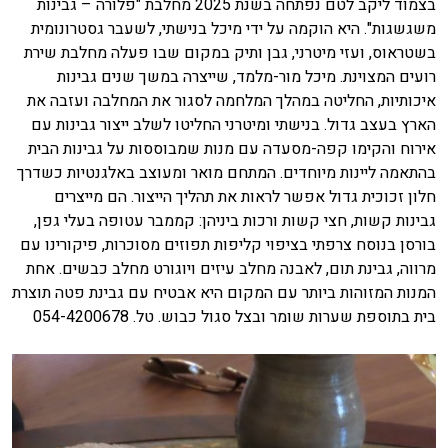
בצמוד ליקב לטם נפתחה בשנת 2025 מחלבת "פלורה – גבינות
משגשגות". היא הוקמה על ידי מיכל בנישתי, לשעבר גסטרונומית
בשטראוס, ועזי מיטרני, גבן ותיק במקום שבו פעלה מחלבת שירת
רועים המצוינת. מיכל מור-מלמד, שייצרה במשך שנים גבינות
איכותיות, החליטה במהלך המלחמה לסגור את המחלבה ועזבה את
הארץ בעצב גדול. בנישתי ומיטרני החליטו לשלב ייצור גבינות עם
אירוח והקימו קפה-מסעדה עם מנות שמבוססות על גבינות הבית
בהתאמה ליינות מיוחדים. המתחם מואר ומעוצב באלגנטיות כשדרך
חלון זכוכית גדול אפשר לראות את תהליך הייצור. הם מייצרים
גבינות קשות, חצי קשות ורכות ביניהן: קממבר עטופה בעלי גפן,
בורסן בנוסח צרפתי בציפוי קליפות תפוזים מסוכרות, פיקורינו עם
מרווה, גבינת תום, לאבנה מחלב עיזים ויוגורט מחלב כבשים. אחת
המנות המזוהות ביותר עם המקום היא אבטיח עם גבינת פטה תוצרת
בית בתוספת שערות שומר ובצל סגול כבוש. טל. 054-4200678