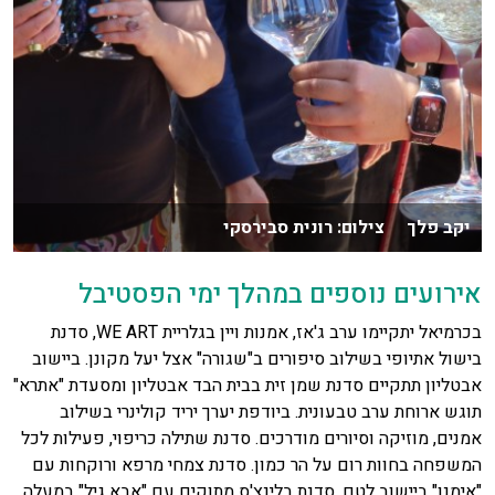
יקב פלך צילום: רונית סבירסקי
אירועים נוספים במהלך ימי הפסטיבל
בכרמיאל יתקיימו ערב ג'אז, אמנות ויין בגלריית WE ART, סדנת
בישול אתיופי בשילוב סיפורים ב"שגורה" אצל יעל מקונן. ביישוב
אבטליון תתקיים סדנת שמן זית בבית הבד אבטליון ומסעדת "אתרא"
תוגש ארוחת ערב טבעונית. ביודפת יערך יריד קולינרי בשילוב
אמנים, מוזיקה וסיורים מודרכים. סדנת שתילה כריפוי, פעילות לכל
המשפחה בחוות רום על הר כמון. סדנת צמחי מרפא ורוקחות עם
"אימנו" ביישוב לטם. סדנת בלינצ'ס מתוקים עם "אבא גיל" במעלה