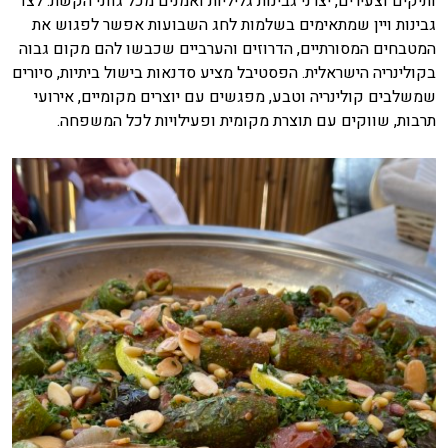
ותיקים וצעירים, יצרני גבינות גליליות ואמנים מכל גווני הקשת. לצד
גבינות ויין שמתאימים בשלמות לחג השבועות אפשר לפגוש את
המטבחים המסורתיים, הדרוזים והערביים שכבשו להם מקום גבוה
בקולינריה הישראלית. הפסטיבל מציע סדנאות בישול ביתיות, סיורים
שמשלבים קולינריה וטבע, מפגשים עם יוצרים מקומיים, אירועי
תרבות, שווקים עם תוצרת מקומית ופעילויות לכל המשפחה.