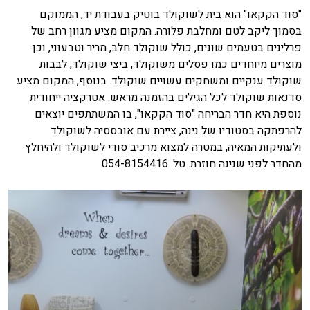
"סוד הקקאו" הוא בית לשוקולד בוטיק בעבודת יד, הממוקם
בסמוך ליקב לטם ומחלבת פלורה. המקום מציע מגוון רחב של
פרלינים בטעמים שונים, כולל שוקולד חלב, מריר וטבעוני, וכן
מוצרים מיוחדים כמו פסלים משוקולד, ביצי שוקולד, לבבות
שוקולד ענקיים ומשחקים עשויים שוקולד. בנוסף, המקום מציע
סדנאות שוקולד לכל הגילים בהזמנה מראש. אטרקציה ייחודית
נוספת היא חדר הבריחה "סוד הקקאו", בו המשתתפים יוצאים
להרפתקה בסטודיו של נינה, ציירת עם אובססיה לשוקולד
ולעתיקות המאיה, במטרה למצוא מרכיב סודי לשוקולד ולהיחלץ
מהחדר לפני שנינה חוזרת.​ טל. 054-8154416