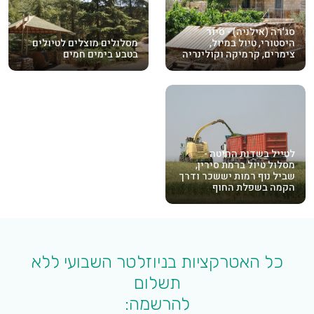
סג'רה (אילניה) - סיור
היסטורי, טיול במיול,
מסלולים מוצלים לטיולים
צימרים, קרמיקה וקולינריה
בטבע בימים חמים
לטייל בשדות החיטה -
מסלול טיול ברמת סירין,
שביל נוף רמות יששכר ודרך
הקמה בשפלת החוף
כל האטרקציות בניוזלטר השבועי ללא
תשלום
להרשמה: