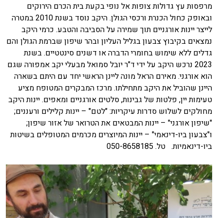
מרפסות עץ גדולות צופות אל נופי בקעת בית הכרם הירוקים
ובאופק כחול הכנרת ורכסי הגולן. היקב נוסד בשנת 2010 במטרה
לייצר יינות אורגניים תוך שמירה על הסביבה והטבע. כרמי היקב
נמצאים בקיבוץ צבעון בגליל העליון ובהר שיפון שברמת הגולן והם
גדלים ללא שימוש בחומרי הדברה או דשנים סינטטיים. בשנת
2023 נרכש היקב על ידי ד"ר יובל סמואל מבעלי יקב אמפורה שגם
הוא אורגני. מאירם הראל מונה ליינן הראשי יחד עם היתם בשארה
היינן שהוביל את היקב מתחילתו. מרכז המבקרים המטופח מציע
טעימות יין, פלטות של גבינות, סלטים אורגניים ומאפים. יינות היקב
מחולקים לשלוש סדרות עיקריות: "לטם" – יינות קלילים ורעננים;
"שיפון אורגני" – יינות המבטאים את הטרואר של אזור שיפון;
ו"צבעון ביו-דינאמי" – יינות המיוצרים מכרמים המטופלים בשיטות
ביו-דינאמיות. טל. 050-8658185