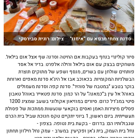
סדנת צמחי מרפא עם "אימנו" צילום: רונית סבירסקי
סיור קולינרי בנחף בעקבות אם החיטה וסדנה שף אצל אום בילאל.
משחקים בבצק עם אום בילאל והילה אלפרט. בדיר אל אסד
פותחים שולחן עם בשרים, מנסף ושפע של מתוקים תוצרת
הבשלניות המקומיות. בכאוכב אבו אל היג'א סדנת מאפים וארוחת
בוקר בטבע "במטבח של סוהיר". סדנת קפה וסדנת מעמולים
באוהל אל עין ב"כמאנה" על הר כמון. סדנת פטאייר באוהל טאבון
סיטי במג'דל כרום. סיורים במוזיאון אקולוגי בשעב שמציג 1200
פסלים מיצירות האמן ואסים בוקאעי שנעשות ממתכות של פסולת
תעשייתית. ביום ראשון, 1 ביוני יתקיים טקס חנוכת שביל בית הכרם
שגבולותיו הם: בדרום - בקעת בית נטופה. בצפון -
נחל בית העמק, בית ג'אן ופקיעין. במערב - עמק נחל חילזון תחתון