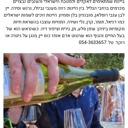
ביינות שמתאימים לאקלים ולמטבח הישראלי והענבים נבצרים
מכרמים ברחבי הגליל. בין היינות: רוזה מענבי נביולו, גרנש וסירה. יין
לבן ענבי רוסלאן, סובנניון בלן וסמיון. היינות זוכים לשמות ישראלים
כמו דניאל, תומר, קרן, גלי ושירה. התוויות עוצבו בהשראת חיות
מקומיות ביניהן: שפן סלע, תן, גירית וציפור דיה. כשהראש הוא של
בעל החיים והגוף הוא שרטוט אדם אוחז כוס יין, מנגן על גיטרה או
רוקד. טל. 054-3633657