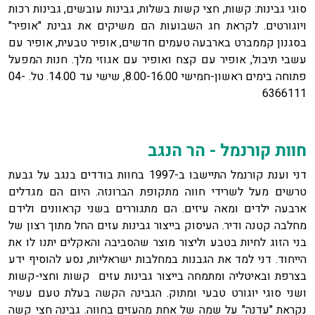
סוגי גבינות: קשות, חצי קשות בשלות, גבינות עובשים, גבינות רכות
ויוגורטים. לקראת חג השבועות הם משיקים את גבינת "אופיר"
בסגנון קממברט בארבעה טעמים חדשים, אופיר טבעית, אופיר עם
עשבי תיבול, אופיר עם קצח ואופיר עם אגוזי מלך. חנות המפעל
פתוחה בימים ראשון-חמישי 8.00-16.00, שישי עד 14.00. טל. 04-
6366111
חוות קורנמל - הר הנגב
דני וענת קורנמל התיישבו ב-1997 בחוות בודדים בנגב על גבעת
טרשים מעל לשרידי חווה מתקופת הברונזה. היום הם מגדלים
ארבעה ילדים ומאה עיזים. הם מתגוררים בשני קראוונים ולידם
מחלבה קטנה ודיר. העיסוק בייצור גבינות עזים החל מתוך רצון של
בני הזוג לחיות בטבע וליצור מוצר שהסביבה והאקלים יתנו לו את
הייחוד. דני למד את הגבנות במחלבות ישראליות, נסע להוסיף ידע
בצרפת ובאיטליה ומתמחה בייצור גבינות עזים קשות וחצי-קשות
ושני סוגי יוגורט טבעי ומתוק. הגבינה הקשה בעלת טעם עשיר
נקראת "עדנה" על שמה של אחת מהעזים בחווה. גבינה חצי קשה