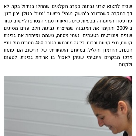
שכיח למצוא יצרני גבינות בקרב חקלאים שהחלו בגידול בקר. לא
כך המקרה כשמדובר ב"משק נעמי" ביישוב "נטור" בגולן. ירון דגן,
פרופסור המתמחה בבעיות שינה, ואשתו נעמי הצטרפו ליישוב נטור
ב-2009 והקימו את המגבנה שמייצרת גבינות חלב עזים מסוגים
שונים ויוגורטים בטעמים. נעמי ניסתה, טעמה ופיתחה את גבינות
קשות, חצי קשות ורכות. כל זה מתרחש בגובה 450 מטרים מול נופי
הכנרת, החרמון והגליל. במתחם התעשייתי של היישוב הם פתחו
מרכז מבקרים אינטימי שניתן לאכול בו ארוחת גבינות, לטעום
ולקנות.