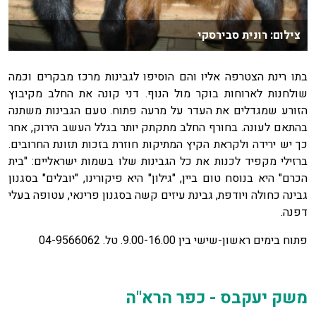
צילום: רונית סבירסקי
בתו רינת הצטרפה אליו והם הוסיפו לגבינות מרכז מבקרים וכמה
שולחנות לארוחות בוקר מול הנוף. דני קונה את החלב מקיבוץ
הזורע שמגדלים את העדר על מרעה פתוח. טעם הגבינות משתנה
בהתאם לעונה. בחורף החלב מתקתק יותר בגלל העשב הירוק, אחר
כך יש ירידה ולקראת הקיץ המתיקות חוזרת בזכות תזונת החרובים.
ברזילי מקפיד לכנות את כל הגבינות שלו בשמות ישראליים: "בית
הכרם" היא בנוסח טום ביין, "גילון" היא פיקורינו, "יובלים" בסגנון
גבינה כחולה ויודפת, גבינת עיזים קשה בסגנון פרינאי, עטופה בעלי
דפנה.
פתוח בימים ראשון-שישי בין 9.00-16.00. טל. 04-9566062
משק יעקבס - כפר הרא"ה