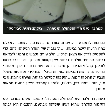
קממבר, סנט מור והכחולה הנסתרת צילום: רונית סבירסקי
הם התחילו עם עדר עיזים ובזכות מתנדבת צרפתייה שעבדה אצלם
צמח הרעיון לייצר גבינות. שתי גנבות של העדר הספיקו להם כדי
להפסיק לגדל את הצאן ולרכוש חלב עיזים וכבשים וממנו ליצר את
גבינות הבוטיק שלהם. גבינות צאן קשות וחצי קשות שכבר רכשו
לעצמן קהל אוהדים והן נמכרות במעדניות ברחבי הארץ. מאחורי
הוויטרינה גדושת הגבינות עומדות מיכל והבת ליהי ופורסות משלל
הגבינות פרוסות דקות שהופכות לפלטה מגוונת עתירת ארומה. סנט
מור, תום עיזים ביין, מנצ'גו, ולנסיי וקממבר מצאן בטעם חמאתי
מעודן.
גאוות המחלבה היא "הכחולה הנסתרת", קממבר עיזים במרכזו פס
רוקפור כחלחל שהוא רעיון שפיתח אבינעם. התוצאה היא גבינה