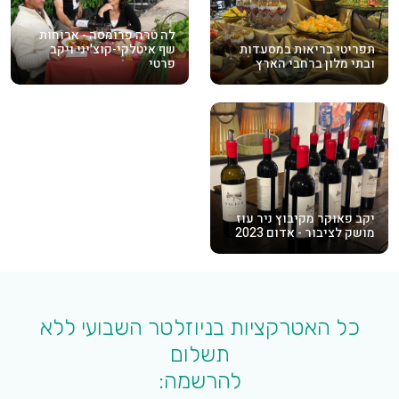
לה טרה פרומסה - ארוחות
תפריטי בריאות במסעדות
שף איטלקי-קוצ'יני ויקב
ובתי מלון ברחבי הארץ
פרטי
יקב פאוקר מקיבוץ ניר עוז
מושק לציבור - אדום 2023
כל האטרקציות בניוזלטר השבועי ללא
תשלום
להרשמה: