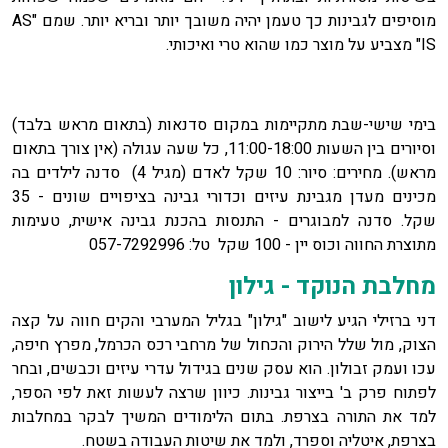
מוסיפים לגבינות כך טעמן יהיה משובך יותר ובריא יותר. שמם "AS
IS" מצביע על מוצר כמו שהוא טרי ואיכותי.
בימי שישי-שבת מתקיימות במקום סדנאות (בתאום מראש בלבד)
וסיורים בין השעות 11:00-18:00, כל שעה עגולה (אין צורך בתאום
מראש). מחירים: סיור: 10 שקל לאדם (מגיל 4) סדנה לילדים בה
מכינים מעדן מגבינת עיזים וכדורי גבינה בציפויים שונים - 35
שקל. סדנה למבוגרים - התנסות בהכנת גבינה אישית, טעימות
מתוצרת החווה וכוס יין - 100 שקל טל: 057-7292996
מחלבת הנוקד - גילון
דני ברזילי הגיע לישוב "גילון" בגליל המערבי והקים חווה על קצה
הצוק, מול שלל הירוק והכחול של מרחבי רכס הכרמל, מפרץ חיפה,
עכו ועמק זבולון. הוא עסק שנים בגידול עדרי עיזים וכבשים, ובחר
לפתוח פרק ב' בייצור גבינות. כיוון שרצה לעשות זאת לפי הספר,
למד את התורה בצרפת. בתום הלימודים המשיך לבקר במחלבות
בצרפת, איטליה וספרד, ולמד את שיטות העבודה בשטח.