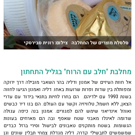
סלסלת מוצרים של המחלבה צילום: רונית סבירסקי
מחלבת "חלב עם הרוח" בגליל התחתון
אל חוות העיזים של אמנון ודליה בהר השאבי מובילה דרך ירוקה
ומפותלת בין שדות ופרות שרועות באחו. דליה ואמנון הגיעו לחווה
בשנת 1993 עם ילדיהם. הם בחרו לחיות בתנאי בידוד עם עדרי
הצאן, ללא חשמל, טלוויזיה וקשר עם העולם. הם בנו דיר כבשים
ואוהל אינדיאני שימש להם למגורים. אמנון בנה כיפה עגולה
שדומה לאיגלו מאבני שטח שאסף ובה הם מארחים בעונות
הגשומות. בשטח מותקנים טאבונים לבישול וסירי ברזל כבדים
שמשמשים לתבשילי קדרה. דליה מגדלת צמחי תבלין שונים וגן