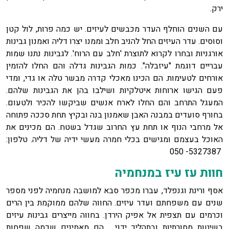
ירק.
עם השנים הוחלף העדר מכבשים לעיזים. יש כמה פרות, לול קטן
וסוסים. עדר העיזים החל להניב חלב וממנו יצרו דליה ואמנון גבינות
אורגניות ובחרו לקרוא לתוצרת 'חלב עם הרוח'. לגבינות נתנו שמות
עבריים דוגמת "עיזבלה". כמות הגבינות גדלה והם החלו להזמין
אורחים לטעימות. הם הכינו מאכלי קדרה מבשר טלה או גדי, ומדי
פעם הגישו ארוחות איטלקיות ושילבו בהן את הגבינות שלהם.
המעגל התרחב והם החלו לארח אנשים שביקשו להכיר ולטעום.
בחורף סועדים במבנה האבן שאמנון בנה ובקיץ תחת סככה פתוחה
אל מרחבי הנוף או תחת עץ החרוב שגדל בשטח. הם מכינים את
האוכל בעצמם ומגישים בכלי חמרה מעשי ידיה של דליה. טלפון:
5327387- 050
חוות עז עיז במנחמיה
אסף ורינת וגנפלד, עברו מכפר סבא למושבה מנחמיה לפני מספר
שנים עם משפחתם ועדר עיזים. החווה שלהם ממוקמת בין הרים
וכרמים עם תצפית אל אפיק הירדן. בחווה מייצרים גבינות עיזים
בשיטות מסורתיות ובתהליך ידני. הם מאמינים שכמה שפחות