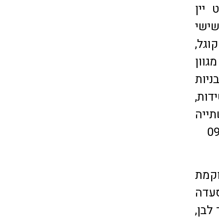
 יין
שישי
גל,
גוון
ניות
דות,
תייה
וקמת
עדה
לבן,