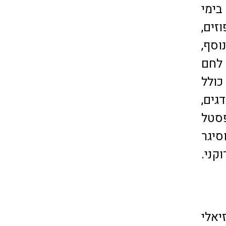
בימי
לט תפוזים,
וסף,
 לחם
כולל
גים,
פסטל
סיגר
קני.
יאלי