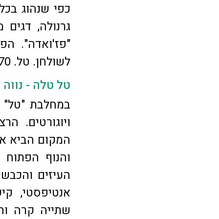
כפי שנהוג בכל 
גרנולה, דגים מ
"פז'ואדה". הפ
לשולחן. טל. 03-6445270
טל טלה - נווה ד
במחלבת "טל" ב
ויוגורטים. הר
המקום הביא או
והנוף הפתוח 
העיזים והכבשים
אנטיפסטי, קיש
שתייה קרה וחמ