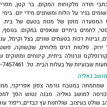
תבי תודה מלקוחות המקום, בר קטן, תפריט
ומים בגיר על הלוח ומשתנים מידי יום. בימי 
 המסעדה מזנון של מנות בטעם של בית. קו
טי, לחמים ביתיים שנאפים במקום. בנוסף, מ
 גבינות רכות בטעמים שונים, בצל וקימל, עגב
ל ירוק. פלטות דגים מלוחים, שקשוקה, פשטי
קורנפלקס וגרנולה ביתית, קינוחים ומתוקים ש
 שבועיות של בעלות הבית. טל. 09-7457461
מושב גאליה
, שמתמחה במטבח גורמה צפון אפריקני, ממ
ניסה למושב גאליה. מבנה נטוש הפך למס
שולט בעיצוב. שולחנות עץ כבדים, ריפוד עור 