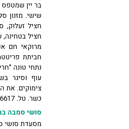
בר יין שמטפס ל
חציל זעלוק, ס
חציל בטחינה, ע
מרוקאי חם אפו
חביתת פריטטה 
נתחי טונה "חרי
עוף וסיגר בשר
צימוקים. את המ
כשר. טל. 08-9316617
סושי סמבה ברמ
מסעדת סושי סמ