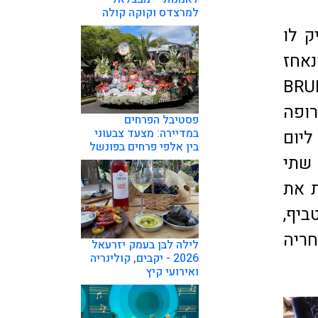
למרצדס וקוקה קולה
ק לו
נאחז
סטודנט בריטי את המושג BRUNCH
LUN ו-BREAKFAST. באירופה
פסטיבל הפרחים
במדיירה: מצעד צבעוני
ליום
בין אלפי פרחים בפונשל
 שתי
ת את
ביף,
חריה
לילה לבן בעמק יזרעאל
2026 - יקבים, קולינריה
ואירועי קיץ