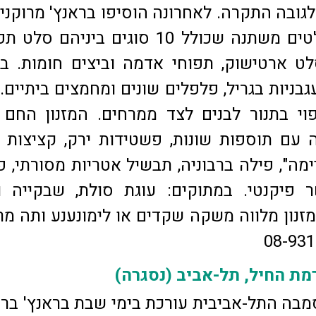
גובה התקרה. לאחרונה הוסיפו בראנץ' מרוקני 
שישי. מזנון סלטים משתנה שכולל 10 סוגים ביניהם ס
לט ארטישוק, תפוחי אדמה וביצים חומות. בנ
גבניות בגריל, פלפלים שונים ומחמצים ביתיים.
י בתנור לבנים לצד ממרחים. המזנון החם 
עם תוספות שונות, פשטידות ירק, קציצות ד
ימה", פילה ברבוניה, תבשיל אטריות מסורתי, 
 פיקנטי. במתוקים: עוגת סולת, שבקייה ו
זנון מלווה משקה שקדים או לימונענע ותה מרו
ת החיל, תל-אביב (נסגרה)
בה התל-אביבית עורכת בימי שבת בראנץ' ברז