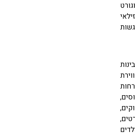
גורט
ילאי
גשות
ינות
וירת
רחות
סים,
קים,
טים,
לדים