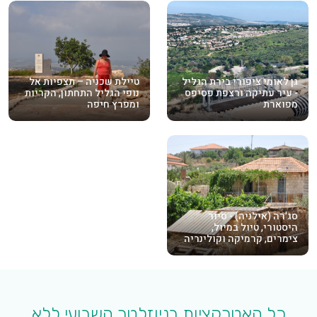
גן לאומי ציפורי בירת הגליל
טיילת שכניה – תצפיות אל
- עיר עתיקה ורצפת פסיפס
נופי הגליל התחתון, הקריות
מפוארת
ומפרץ חיפה
סג'רה (אילניה) - סיור
היסטורי, טיול במיול,
צימרים, קרמיקה וקולינריה
כל האטרקציות בניוזלטר השבועי ללא