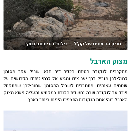
חניון הר אחים של קק"ל צילום: רונית סבירסקי
מצוק הארבל
מתקרבים לנקודת הסיום בכפר דיר חנא. שביל עפר מסומן
כחול-לבן מוביל דרך יער צים ומגיע אל כרמי זיתים הפרושים על
שטחים עצומים. מתחברים לשביל המסומן שחור-לבן שמתפתל
ויורד עד לנקודה שבה נחשפת הכנרת במפתיע ומעליה נישא מצוק
הארבל. זוהי אחת מנקודות התצפית היפות ביותר בארץ.