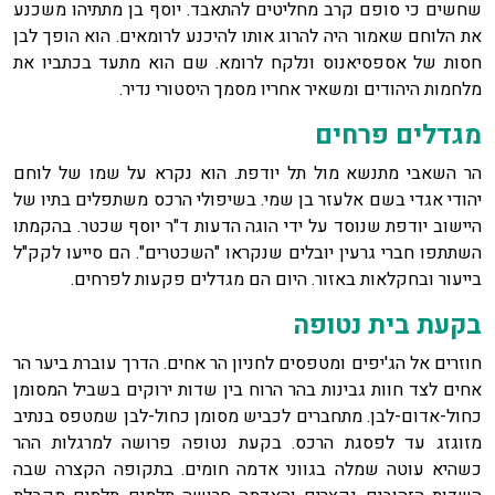
שחשים כי סופם קרב מחליטים להתאבד. יוסף בן מתתיהו משכנע
את הלוחם שאמור היה להרוג אותו להיכנע לרומאים. הוא הופך לבן
חסות של אספסיאנוס ונלקח לרומא. שם הוא מתעד בכתביו את
מלחמות היהודים ומשאיר אחריו מסמך היסטורי נדיר.
מגדלים פרחים
הר השאבי מתנשא מול תל יודפת. הוא נקרא על שמו של לוחם
יהודי אגדי בשם אלעזר בן שמי. בשיפולי הרכס משתפלים בתיו של
היישוב יודפת שנוסד על ידי הוגה הדעות ד"ר יוסף שכטר. בהקמתו
השתתפו חברי גרעין יובלים שנקראו "השכטרים". הם סייעו לקק"ל
בייעור ובחקלאות באזור. היום הם מגדלים פקעות לפרחים.
בקעת בית נטופה
חוזרים אל הג'יפים ומטפסים לחניון הר אחים. הדרך עוברת ביער הר
אחים לצד חוות גבינות בהר הרוח בין שדות ירוקים בשביל המסומן
כחול-אדום-לבן. מתחברים לכביש מסומן כחול-לבן שמטפס בנתיב
מזוגזג עד לפסגת הרכס. בקעת נטופה פרושה למרגלות ההר
כשהיא עוטה שמלה בגווני אדמה חומים. בתקופה הקצרה שבה