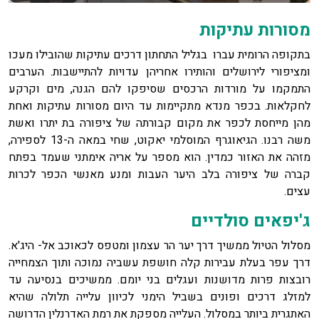
מסורות עתיקות
בתקופה הרומית עברו בגליל התחתון דרכים עתיקות שהובילו מעכו
ומציפורי לירושלים והותירו אחריהן עדויות להתיישבות. הערבים
התמקמו על מורדות הרכסים שסיפקו להם הגנה, מים וקרקע
לחקלאות. בכפר מנדא מתקיימות עד היום מסורות עתיקות ואחת
מהן מייחסת לכפר את מקום קבורתה של ציפורה בת יתרו ואשת
משה רבנו. הגיאוגרף המוסלמי יאקוט, שחי במאה ה-13 לספירה,
מזהה את האזור כמדין. הוא מספר על אריה אימתני שעמד בפתח
קברה של ציפורה בלב היער העבות ומנע מאנשי הכפר לכרות
עצים.
ג'יפאים סולדיים
מסלול הטיול ממשיך דרך יער הר עצמון ומטפס לכאוכב אל- היג'א.
דרך עפר בעלת עבירות קלה חושפת עשביה נמוכה ותוך הצמחייה
רובצות פרות מדושנות ועגלים בני יומם. ממשיכים בנסיעה עד
למזלג דרכים ופונים בשביל הימני לכיוון עלייה תלולה שהיא
האתגרית ביותר במסלול. העלייה מספקת את רמת האדרנלין הדרושה