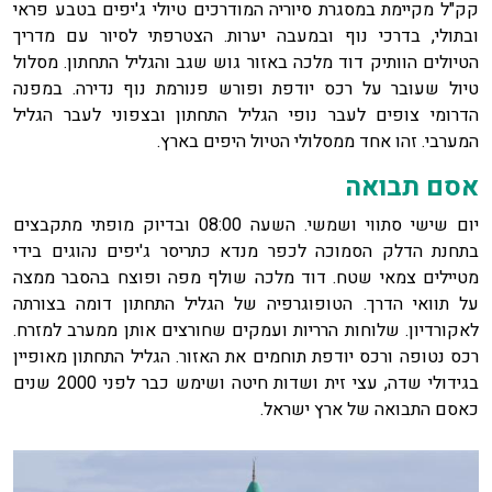
קק"ל מקיימת במסגרת סיוריה המודרכים טיולי ג'יפים בטבע פראי
ובתולי, בדרכי נוף ובמעבה יערות. הצטרפתי לסיור עם מדריך
הטיולים הוותיק דוד מלכה באזור גוש שגב והגליל התחתון. מסלול
טיול שעובר על רכס יודפת ופורש פנורמת נוף נדירה. במפנה
הדרומי צופים לעבר נופי הגליל התחתון ובצפוני לעבר הגליל
המערבי. זהו אחד ממסלולי הטיול היפים בארץ.
אסם תבואה
יום שישי סתווי ושמשי. השעה 08:00 ובדיוק מופתי מתקבצים
בתחנת הדלק הסמוכה לכפר מנדא כתריסר ג'יפים נהוגים בידי
מטיילים צמאי שטח. דוד מלכה שולף מפה ופוצח בהסבר ממצה
על תוואי הדרך. הטופוגרפיה של הגליל התחתון דומה בצורתה
לאקורדיון. שלוחות הרריות ועמקים שחורצים אותן ממערב למזרח.
רכס נטופה ורכס יודפת תוחמים את האזור. הגליל התחתון מאופיין
בגידולי שדה, עצי זית ושדות חיטה ושימש כבר לפני 2000 שנים
כאסם התבואה של ארץ ישראל.