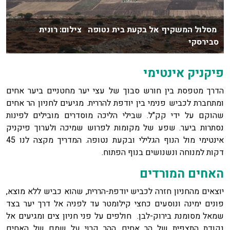
מסלול המשקיף אל בקעת בית נטופה צילום: רונית
סבירסקי
פיקניק אינטימי
הדרך מטפסת בין חורש סבוך של עצי יער מחטניים ביער אחים
ומתחברת לכביש פנימי בין יודפת להררית. מגיעים לחניון הר אחים
שהוקם על ידי קק"ל. שבילי הליכה מוסדרים מובילים לפינות
נסתרות ביער. שפע של מקומות לפרוש שמיכה ולערוך פיקניק
אינטימי מול הנוף הגלילי ובקעת נטופה. המדריך מקצה לנו 45
דקות למנוחה ונשנושים בנוף הפתוח.
האחים המורדים
יוצאים מהחניון חזרה לכביש יודפת-הררית, שהוא כביש ללא מוצא,
פונים ימינה ונוסעים כחצי קילומטר עד לפניה אל דרך יער בצד
שמאל מסומנת בירוק-לבן. חולפים על פני חניון צים ומגיעים אל
נקודת התצפית של הר אחים. ההר קרוי על שמם של האחים