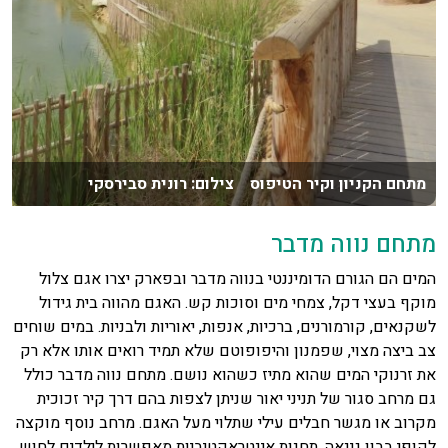
מתחם הקניון וקיר הטיפוס צילום: רונית סבירסקי
מתחם נווה מדבר
המים הם הגורם הדומיננטי בנווה מדבר ובפארק יצרו אגם צלול
מוקף בעצי דקל, צמחי מים וסוכות קש. האגם מהווה בית גידול
לשקנאים, קורמורנים, ברכיות, אנפות, יאוריות ולבניות. במים שוחים
צב ביצה מצוי, שפמנון והיפופוטם שלא תמיד רואים אותו אלא רק
את זרנוקי המים שהוא מתיז כשהוא נושם. מתחם נווה מדבר כולל
גם מרחב סגור של תניני יאור שניתן לצפות בהם דרך קיר זכוכית
מקרוב או מגשר חבלים עילי שתלוי מעל האגם. מרחב נוסף מוקצה
לקופי בבון גינאה. תחנות אינטראקטיביות מאפשרות לילדים לחוש