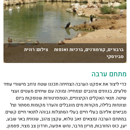
ברבורים, קורמורנים, ברכיות ואנפות צילום: רונית
סבירסקי
מתחם ערבה
כדי ליצור את אפקט הערבה הצחיחה תכננו שטח נרחב מישורי עתיר
סלעים, בגוונים צהובים וצמחייה נמוכה עם שיחים מעטים ועצי
שיטה. תנאי האקלים הקיצוניים, הטמפרטורות שנוסקות ביום
וצונחות בלילה, מקורות מים מוגבלים והעדר מקומות מסתור וצל
מביאים אליהם בעלי חיים בעלי הסתגלות גבוהה לתנאי חיים קשים.
במתחם הערבה נמצאים זאב טלוא, עקצן צהוב, שנונית באר שבע,
יען, כוס החורבות, מריון מדבר, נחש אפעה, חרדון צב מצוי, פסמון,