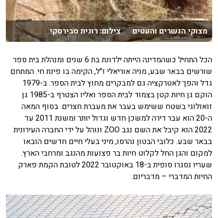
מצוקי הנשרים והעטים צילום: רונית סבירסקי
הכל התחיל כשהמדינה הייתה ילדונת בת 6 שנים ומנהלת בית ספר
שורשים בבאר שבע, מניה אוריאלי ז"ל, הקימה בו פינת חי. המתחם
גדל והפך לאטרקציה גם למבקרים מחוץ לבית הספר. ב-1979
הוקם גן חיות קטן בצמוד לבית הספר ואליו הצטרף ב-1985 גן
זואולוגי בשטח ששימש בעבר את מעברת חצרים. בסוף המאה
ה-20 הוא עבר דירה למשכן חדש וגדול יותר ומשנת 2011 עד
2022 הוא קיבל את השם נגב ZOO ונוהל על ידי החברה העירונית
בבאר שבע. כלובי הבטון נהרסו, מיני בעלי חיים חדשים הובאו
למקום והגן החל לקלוט חיות בר פצועות מהנגב ומרחבי הארץ.
שעריו נסגרו סופית ב-18 באוקטובר 2022 לטובת הקמת פארק
החיות המדברי – מדבריום.