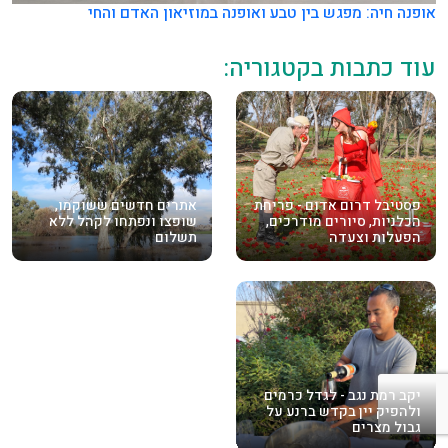
אופנה חיה: מפגש בין טבע ואופנה במוזיאון האדם והחי
עוד כתבות בקטגוריה:
פסטיבל דרום אדום - פריחת
אתרים חדשים ששוקמו,
הכלניות, סיורים מודרכים,
שופצו ונפתחו לקהל ללא
הפעלות וצעדה
תשלום
יקב רמת נגב - לגדל כרמים
ולהפיק יין בקדש ברנע על
גבול מצרים