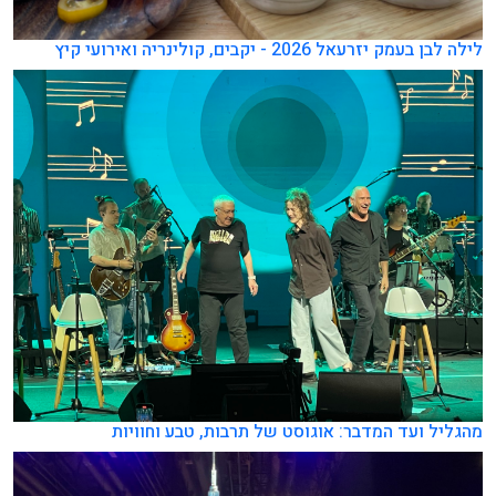
לילה לבן בעמק יזרעאל 2026 - יקבים, קולינריה ואירועי קיץ
מהגליל ועד המדבר: אוגוסט של תרבות, טבע וחוויות