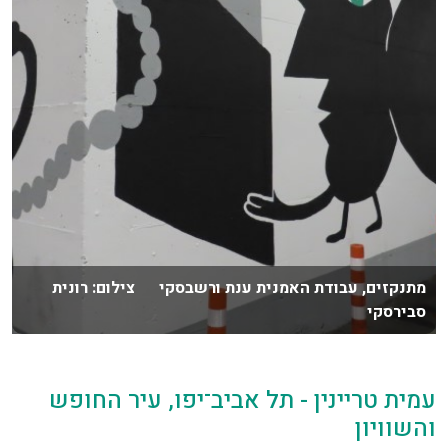
מתנקזים, עבודת האמנית ענת ורשבסקי צילום: רונית
סבירסקי
עמית טריינין - תל אביב־יפו, עיר החופש
והשוויון