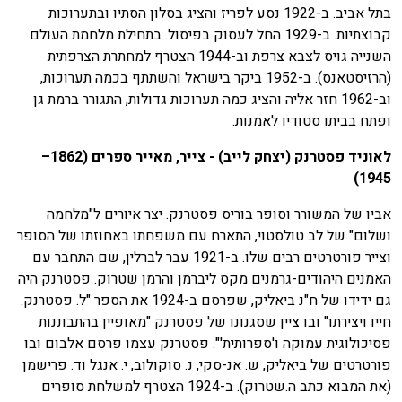
בתל אביב. ב-1922 נסע לפריז והציג בסלון הסתיו ובתערוכות
קבוצתיות. ב-1929 החל לעסוק בפיסול. בתחילת מלחמת העולם
השנייה גויס לצבא צרפת וב-1944 הצטרף למחתרת הצרפתית
(הרזיסטאנס). ב-1952 ביקר בישראל והשתתף בכמה תערוכות,
וב-1962 חזר אליה והציג כמה תערוכות גדולות, התגורר ברמת גן
ופתח בביתו סטודיו לאמנות.
לאוניד פסטרנק (יצחק לייב) - צייר, מאייר ספרים (1862–
1945)
אביו של המשורר וסופר בוריס פסטרנק. יצר איורים ל"מלחמה
ושלום" של לב טולסטוי, התארח עם משפחתו באחוזתו של הסופר
וצייר פורטרטים רבים שלו. ב-1921 עבר לברלין, שם התחבר עם
האמנים היהודים-גרמנים מקס ליברמן והרמן שטרוק. פסטרנק היה
גם ידידו של ח"נ ביאליק, שפרסם ב-1924 את הספר "ל. פסטרנק.
חייו ויצירתו" ובו ציין שסגנונו של פסטרנק "מאופיין בהתבוננות
פסיכולוגית עמוקה ו'ספרותית'". פסטרנק עצמו פרסם אלבום ובו
פורטרטים של ביאליק, ש. אנ-סקי, נ. סוקולוב, י. אנגל וד. פרישמן
(את המבוא כתב ה.שטרוק). ב-1924 הצטרף למשלחת סופרים