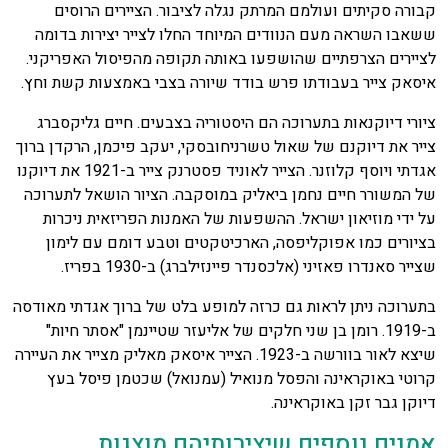
קבורה סקיתים ועולמם המרתק נגלה לציבור. הציירים הרוסים
ששאבו השראה מעם הנוודים המיוחד החלו לצייר יצירות בדומה
לציירים הצרפתיים שהושפעו באותה תקופה מהפיסול האפריקני.
איסאק צייר בעבודתו פרש בודד שיורה בצבי באמצעות קשת וחץ.
ציורי דיוקנאות בתערוכה הם היסטוריה בצבעים. חיים גליקסברג
צייר את דיוקנם של שאול טשרניחובסקי, יעקב פיכמן, הרקדן ברוך
אגדתי ויוסף קלוזנר. הצייר לאוניד פסטרנק צייר ב-1921 את דיוקנו
של המשורר חיים נחמן ביאליק במוסקבה. הציור הושאל לתערוכה
על ידי מוזיאון ישראל. ההשפעות של האמנות הפריזאית ניכרות
בציורים כמו אפוקליפסה, הארכיטקטים וטבע דומם עם לימון
שצייר סאנדרו פאזיני (אלכסנדר פיינזילברג) ב-1930 בפריז.
בתערוכה ניתן לראות גם כרזה למופע בלט של ברוך אגדתי מאודסה
ב-1919. רומן בן שני חלקים של אליעזר שטיינמן "אסתר חיות"
שיצא לאור בוורשה ב-1923. הצייר איסאק מאליק מצייר את העיירה
קרוטי באוקראינה והפסל מנואיל (עמנואל) שכטמן פיסל בעץ
דיוקן גבר זקן באוקראינה.
אמנים נוספים שיצירותיהם מוצגות