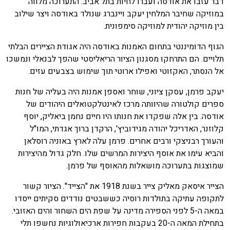
דבר עזבו את אודסה ועברו לחיות בתל אביב. התערוכה מלווה
במוזיקה שחיבר המלחין יעקב ויינברג שנולד באודסה ויצר שילוב
בין מוזיקה יהודית למוזיקה סימפונית.
הגוף הדומיננטי בתחום האמנות באודסה היה אגודת הציירים הבלתי
תלויים. הם התרחקו מסגנון הציור הריאליסטי שהפך לבנאלי ונמשכו
אל הנסתר, האקזוטי ואפילו ארוטי תוך שימוש בצבעים עזים.
יעקב פרמן, עסקן ציוני, שוחר ואספן אמנות היה בעליה של חנות
ספרים קולטורה שהיוותה מרכז לאינטלקטואלים היהודים של
אודסה. בין אלה שפקדו את חנותו היו חיים נחמן ביאליק, יוסף
קלוזנר, האדריכל יהודה מגידוביץ', הרקדן ברוך אגדתי, המו"ל
והעורך רבניצקי ורבים אחרים. פרמן עלה לארץ באוניה רוסלאן
והביא עימו את אוסף היצירות המרשים שלו. חלק גדול מהיצירות
שמוצגות בתערוכה מושאלות מהאוסף של פרמן.
הצייר איסאק מאליק צייר בשנת 1918 את "הצייד". הציור קשור
לתקופה עתיקה בתולדות רוסיה כששבטים נודדים סקיתים ייסדו
במאה ה-5 לפני הספירה מדינה על שפת הים השחור והים האזובי.
בתחילת המאה ה-20 בעקבות חפירות ארכיאולוגיות נחשפו תלי