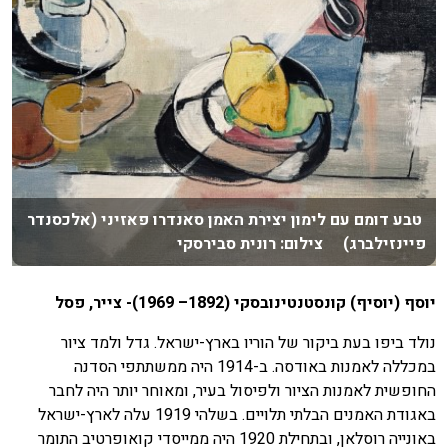
טבע דומם עם לימון יצירת האמן סאנדרו פאזיני (אלכסנדר
פיינזילברג) צילום: רונית סבירסקי
יוסף (יוסיף) קונסטנטינובסקי (1892– 1969)- צייר, פסל
נולד ביפו בעת ביקור של הוריו בארץ-ישראל. גדל ולמד ציור
במכללה לאמנות באודסה. ב-1914 היה ממשתתפי הסדנה
החופשית לאמנות הציור ולפיסול בעיר, ומאוחר יותר היה לחבר
באגודת האמנים הבלתי תלויים. בשלהי 1919 עלה לארץ-ישראל
באונייה רוסלאן, ובתחילת 1920 היה ממייסדי קואופרטיב התומר