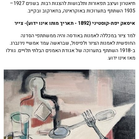
תיאטרון ועיצב תפאורות ותלבושות להצגות רבות. בשנים 1927–
1935 השתתף בתערוכות באוקראינה, בחארקוב ובקייב.
איסאק יפת-קוסטיני (1892 - תאריך מותו אינו ידוע)- צייר
למד ציור במכללה לאמנות באודסה והיה ממשתתפי הסדנה
החופשית לאמנות הציור ולפיסול, שבראשה עמד אמשיי נירנברג.
ב-1918 השתתף בתערוכה של אגודת האמנים הבלתי תלויים. גורלו
מאז אינו ידוע.