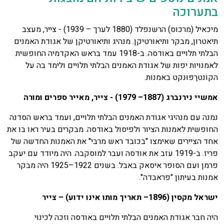
בתערוכה
מיכאיל (מרכוס) הרשנפלד (1880 לערך – 1939) - צייר, מעצב
תיאטרון, מבקר ותיאורטיקן. מנהיג ותיאורטיקן של אגודת האמנים
הבלתי תלויים באודסה. ב-1918 עמד בראש האקדמיה החופשית
לאמנויות יפות של אגודת האמנים הבלתי תלויים ולימד בה על
הקוֹנטרַפּוּנקט באמנות.
אמשיי נירנברג (1887– 1979) - צייר, מאייר ספרים ומורה
נמנה עם מנהיגי אגודת האמנים הבלתי תלויים, ועמד בראש הסדנה
החופשית לאמנות הציור ולפיסול באודסה. מבקרים בעיר ראו בו את
אחד הציירים שאימצו "בכובד ראש מרבי" את האמנות החדשה של
פריז. ב-1919 עזב את אודסה ועבר למוסקבה. היה מיודד עם יעקב
פרמן ועם הסופר איסאק באבל. בשנים 1922–1925 היה מבקר
אמנות בעיתון "פראבדה".
ישראל מקסין (1896– תאריך מותו אינו ידוע) – צייר
היה חבר אגודת האמנים הבלתי תלויים באודסה וזכה לכינוי