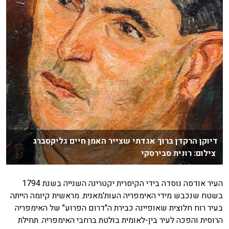
דיוקן הרקדן ברוך אגדתי שצייר האמן חיים גליקסברג
צילום: רונית סבירסקי
העיר אודסה נוסדה בידי הקיסרית יקטרינה השנייה בשנת 1794
בשטח שנכבש מידי האימפריה העות'מאנית. מראשית קיומה הייתה
בעיר רוח חלוצית שאופיינה כבירת ה"דרום הפרוע" של האימפריה
הרוסית והפכה לעיר בין-לאומית בולטת ברחבי האימפריה. תחילת