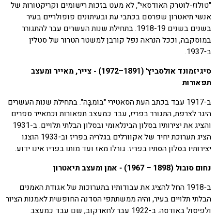
"טולוז-לוטרק האודסאי", לא מעט בזכות רישומים וקריקטורות של
אנשי תיאטרון שפרסם בכתבי עת ובעיתונים פופולריים בעיר
בשנים בשנים 1918-19. בתחילת שנות העשרים עבר להתגורר
במוסקבה, וככל הנראה נפל קורבן למשטר הטרור של סטלין
ב-1937.
סיגיזמונד אולסביץ' (1891–1972) - צייר, מאייר ומעצב
תפאורות
ב-1917 עבד בכתב העת הסאטירי "בּוֹמבָּה". בתחילת שנות העשרים
היגר לצרפת, התגורר בפריז, עבד כמעצב תפאורות וכמאייר ספרים
והציג את יצירותיו בסלון הבינלאומי ובסלון הבלתי תלויים. ב-1931
הציג תערוכת יחיד של אקוורלים בגלריה בפריז וב-1933 הוצגו
יצירותיו בסלון הסתיו בפריז. גורלו מאז ועד מותו בפריז אינו ידוע.
נחום סובול (1898 – 1967) - אמן ומעצב תיאטרון
ב-1918 החל להציג את עבודותיו בתערוכות של אגודת האמנים
הבלתי תלויים בעיר, והיה ממשתתפי הסדנה החופשית לאמנות הציור
ולפיסול באודסה. ב-1922 עבר לחארקוב, שם עבד כמעצב