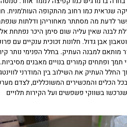
בחרה בו מרגיש כמו קפיצה לממד אחר. סמטה 
קה שנראית כמו רחוב מהתקופה העות׳מנית. חו
שר לדעת מה מסתתר מאחוריהן ודלתות שנפתח
לת לבנה שאין עליה שום סימן היכר נפתחת אל
טאבון אבן גדול. חלונות זכוכית ענקיים עם פרופ
 מותאם למבנה העתיק. בחלל הפנימי נותר קיר
 תמך ופתחים קמורים בנויים מאבנים מסיביות.
ך החלל העתיק את השילוב בין המודרני לווינטג׳
כל הכלים והמכשירים המשוכללים, לצדם מערכ
 שנרכשו בשווקי פשפשים ועל הקירות תלויים