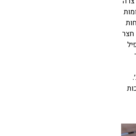
צרה
מות
ות
 חצר
יל
.
ות