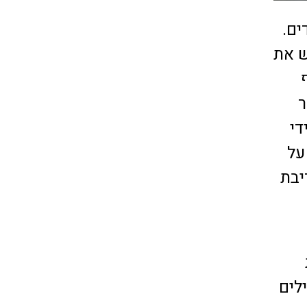
אים לאירוח של 12 סועדים.
ש את
ר
די
על
יבת
לים