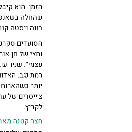
הזמן. הוא קיבל 
שהחלה בשאנסוני
בונה ויסטה קובנ
הסועדים סקרנים
וחצי של חן או
עצמי״. שניר עוב
רמת נגב. האדום
יותר כשהארוחה 
צ׳ייסרים של ע
לקריץ.
חצר קטנה מאחו