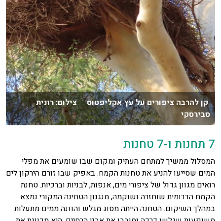
קן להרבה ציפורים על עץ אקליפטוס צילום: רונית
סבירסקי
7 תחנות ו-7 טחנות
המסלול ממשיך למתחם העתיק ומקום שבו שומעים את מפלי
המים שסייעו להניע את טחנות הקמח. באפיק שבו זורם הירקון לים
רואים מגוון גדול של ציפורי מים, אנפות, לבניות וברכיות. טחנת
הקמח הדרומית שוחזרה ושוקמה, מנגנון הטחינה המקורי נמצא
במהלך השיקום. הטחנה הייתה מסוג מגלש והוזנה ממים מתעלות
משופעות שגלשו דרכה וסובבו את אבני הרחיים. היא מכוונת את