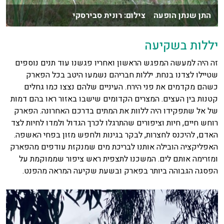
התן שנתן הופעה צילום: רונית סבירסקי
יללות בשקיעה
זה היה למעשה המפגש הראשון ואחריו פגשנו עוד תנים נוספים
שטיילו לצדנו בנחת. יללות חבריהם נשמעו היטב בכל הפארק
כשהם מקדמים את פני הירח. העיניים שלהם נצצו כמו גחלים
קטנות בין העצים. המצרים הקדומים שישבו באזור ראו בהם דמות
של אל שתפקידו היה ללוות את המתים בדרכם האחרונה. הפארק
רוחש חיים, חיות וציפורים שהתרגלו לכרך הגדול ולמדו לחיות לצד
האדם, להיכנס לחצרות, לבקר בגינות ולחפש מזון בפחי האשפה.
האפליקציה הובילה אותנו לבריכת מים שמנקזת עודפים מהפארק
ומזרימה אותם לים. המשכנו לתצפית ראש ציפור שממוקמת על
הפסגה הגבוהה ביותר בפארק ובשעת שקיעה המראה מהפנט.