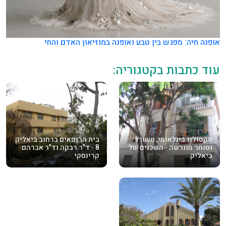
אופנה חיה: מפגש בין טבע ואופנה במוזיאון האדם והחי
עוד כתבות בקטגוריה:
סקסולוג בינלאומי, משורר
בית הרופאים ברחוב ביאליק
וסוחר מוורשה - השכנים של
8 - ד"ר רבקה וד"ר אברהם
ביאליק
קרינסקי