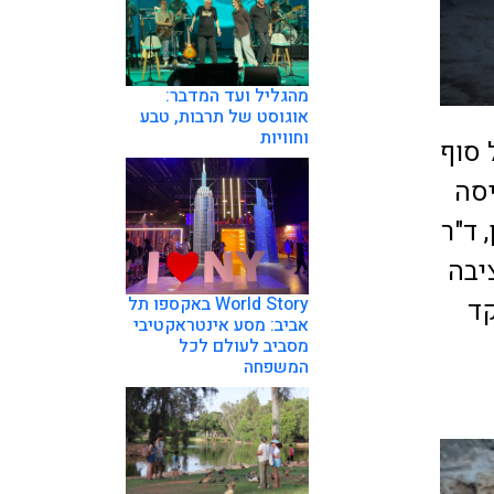
מהגליל ועד המדבר:
אוגוסט של תרבות, טבע
וחוויות
 סוף
הכניסה
 ד"ר
יבה
World Story באקספו תל
קד
אביב: מסע אינטראקטיבי
מסביב לעולם לכל
המשפחה