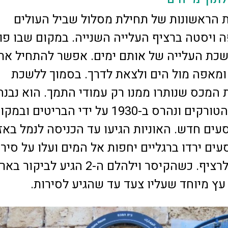
 הראשונות של תחילת מסלול שביל העולים
 ויסטה ברציף העלייה השנייה. במקום שבו פו
כת העלייה של אותם ימים. אפשר להתחיל את
מאפה מול הים ולצאת לדרך. בסמוך ללשכת
 המכס שנותרו ממנו רק עמודי התמך. הוא נבנה
ב-1887 על ידי הטורקים ונהרס ב-1930 על ידי הבריטים ובמ
סעים חדש. האוניות הגיעו עד הכניסה לנמל באז
עים ירדו ברגליים יחפות אל המים ועלו על סירו
שהובילו אותם לרציף. כשהקיסר וילהלם ה-2 הגיע לביקור 
עץ מיוחד שעליו צעד עד שהגיע לסירות.