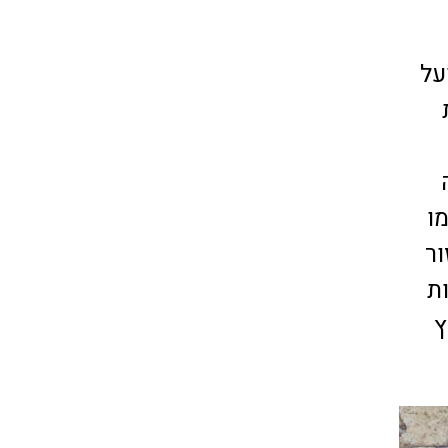
על
קומו
ור
ת
בארץ