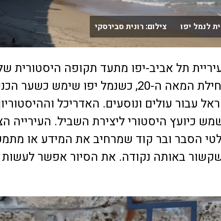
ת לנמל יפו צילום: רונית סבירסקי
יריית תל אביב-יפו מתעד תקופה היסטורית של
המאה ה-19 ותחילת המאה ה-20, כשנמל יפו שימש כשער 
אל עבור עולים ונוסעים. האדריכל וההיסטוריון,
מש כיועץ היסטורי ליצירת השביל. העירייה הצ
ת שלטי הסבר ובר קוד שמרחיב את המידע או מתמ
 שקשור באותה נקודה. את הסיור אפשר לעשות