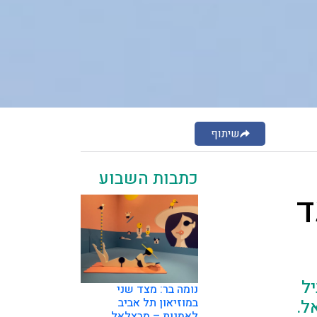
שיתוף
כתבות השבוע
ד
ל
נומה בר: מצד שני
במוזיאון תל אביב
אל.
לאמנות – מבצלאל