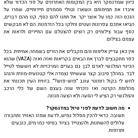
כיוון שמדגסקר היא בין המקומות האחרונים על פני הכדור שלא
איבדו את תמימותם ונשארו נטולי סממנים תיירותיים, שמרו על
הנכס הזה כמו על אוצר יקר. אל תתנו להם כסף, קנו מהם דברים,
הביאו אתכם עפרונות ועטים וחלקו בכל הזדמנות. הם לא מבקשים
כסף עבור צילומים רק רוצים להצטלם עם התיירים ולראות את
עצמם בצילום.
אין כאן עדיין אלימות והם מקבלים את הזרים בשמחה אמיתית. בכל
כפר מתקבצים לברך את הבאים בקריאות ואזה ואזה (VAZA) שהוא
הכינוי המלגשי לאדם לבן. גם בערים המרכזיות לא חששתי לטייל
לבד. במהלך סיבוב קצר שעשיתי נצמדה אלי קטנועית-מונית והנהג
לחש לי בקול רומנטי עוגב "פוש-פוש?". בזווית העין תכננתי את
מהלומת הקרטה ואז נזכרתי שזה בעצם השם של כלי הרכב
והמלגשי רק הציע לי הסעה ולא הצעה מגונה.
מה חשוב לדעת לפני טיול במדגסקר?
תשובה: כדאי להכין מסלול גמיש, לדעת שמזג האוויר ותחבורה
עלולים להשתנות, ולהצטייד בציוד בסיסי כמו מים, כובעים
ותרופות.