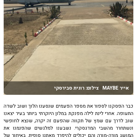
אייר MAYBE צילום: רונית סבירסקי
כבר הפסקנו לספור את מספר הפעמים שנסענו הלוך ושוב לשדה
התעופה. אחרי לינת לילה מפנקת במלון היוקרתי ביותר בעיר יצאנו
שוב לדרך עם שמץ של תקווה שהפעם זה יקרה, שנצא לחופשי
ונשתחרר מהשבי המדגסקרי. נשבענו למלגשים שהפנמנו את
המושג מורה-מורה והם יכולים להיפרד מאתנו סופית. באיחור של