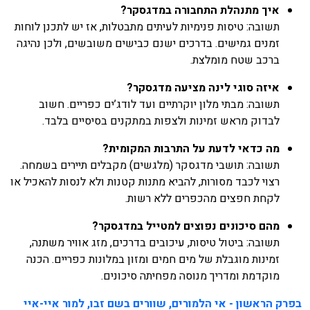
איך מתנהלת התחבורה במדגסקר?
תשובה: טיסות פנימיות לעיתים מתבטלות, אז יש לתכנן לוחות
זמנים גמישים. בדרכים ישנם כבישים משובשים, ולכן נהיגה
ברכב שטח מומלצת.
איזה סוגי לינה מציעה מדגסקר?
תשובה: מבתי מלון יוקרתיים ועד לודג’ים כפריים. חשוב
לבדוק מראש זמינות ולצפות במתקנים בסיסיים בלבד.
מה כדאי לדעת על התרבות המקומית?
תשובה: תושבי מדגסקר (מלגשים) מקבלים תיירים בשמחה.
רצוי לכבד מסורות, להביא מתנות קטנות ולא לנסות להאכיל או
לקחת חפצים מהכפרים ללא רשות.
מהם סיכונים נפוצים למטייל במדגסקר?
תשובה: ביטול טיסות, עיכובים בדרכים, מזג אוויר משתנה,
זמינות מוגבלת של מים חמים ומזון במלונות כפריים. הכנה
מוקדמת ומדריך מנוסה מפחיתה סיכונים.
בפרק הראשון - אי הלמורים, שוורים בשם זבו, למור איי-איי