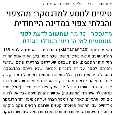
אתר התיירות הישראלי
טיולים באפריקה
טיפים לנוסע למדגסקר: מהצפוי
והבלתי צפוי במדינה הייחודית
מדגסקר - כל מה שחשוב לדעת לפני
שנוסעים לאי הרביעי בגודלו בעולם
האי מדגסקר (MADAGASCAR) נותק מיבשת אפריקה לפני 165
מיליוני שנים ונראה כאילו מישהו שכח אותו בלב האוקיאנוס ההודי
מול חופי מוזמביק. אם חשבתם שטיילתם במדינות עולם שלישי
וחזרתם לספר על זה לחברים כנראה שלא הייתם במדגסקר.
המטיילים יודעים בדרך כלל מתי הם נוחתים באי אבל מאוד קשה
לנחש מתי הם יוצאים ממנו. בקווי האוויר הפנימיים שולטת חברת
אייר מדגסקר שמכונה על ידי המקומיים אייר מייבי (אולי) ואני
קראתי לה אייר מד (המשוגעת) אפשר להזמין טיסה אבל אין לדעת
אם היא תתקיים. לאחרונה נוספה חברה זעירה אמינה יותר מדגסקר
איירווייס עם חמישה מטוסים קטנים שרובם מלאים עקב ביקוש
היסטרי. הטיסות הפנימיות חיוניות להתקדמות הטיול כיוון שמדגסקר