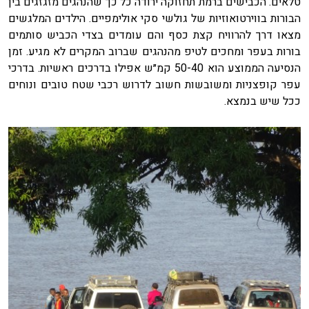
טלאים. הכבישים ברמת תחזוקה ירודה כל כך שהנהגים מזגזגים בין
הבורות בווירטואוזיות של גולשי סקי אולימפיים. הילדים המלגשים
מצאו דרך להרוויח קצת כסף והם עומדים בצדי הכביש סותמים
בורות בעפר ומחכים לטיפ מהנהגים שברוב המקרים לא מגיע. זמן
הנסיעה הממוצע הוא 50-40 קמ״ש אפילו בדרכים ראשיות. בדרכי
עפר קופצניות ומשובשות חשוב לדרוש רכבי שטח טובים ונוחים
ככל שיש בנמצא.