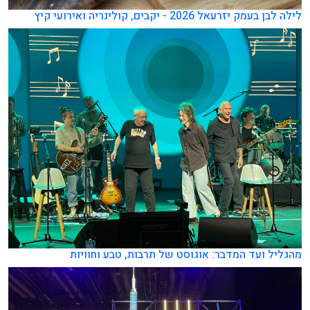
לילה לבן בעמק יזרעאל 2026 - יקבים, קולינריה ואירועי קיץ
מהגליל ועד המדבר: אוגוסט של תרבות, טבע וחוויות