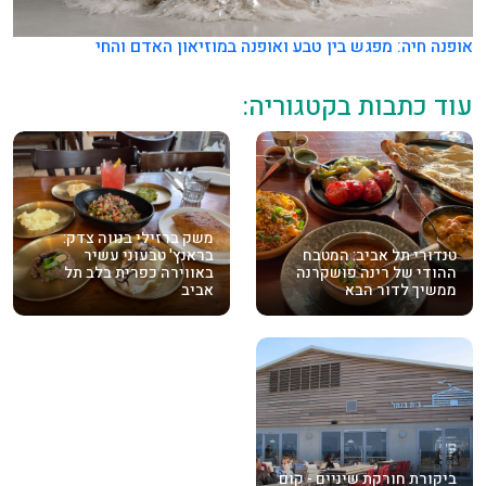
אופנה חיה: מפגש בין טבע ואופנה במוזיאון האדם והחי
עוד כתבות בקטגוריה:
משק ברזילי בנווה צדק:
טנדורי תל אביב: המטבח
בראנץ' טבעוני עשיר
ההודי של רינה פושקרנה
באווירה כפרית בלב תל
ממשיך לדור הבא
אביב
ביקורת חורקת שיניים - קום