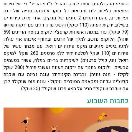
השפע הזה ולהפוך אותו למרק מהביל. ל"בני הדייג" צי של סירות
היוצאות בלילות לים ומביאות כל בוקר אספקה טרייה של דגה
ופירות ים, מהם רוקחים 2 סוגים של מרקים. אחד מרק פירות ים
בשילוב ירקות העונה (110 שקל) והשני מרק דגים עם ירקות שורש
(79 שקל). עוד במנות ראשונות קרפצ'יו לוקוס בנוסח הדייגים (59
שקל). הלוקוס נחשב למלך של הדגים ובחורף איכותו אף עולה.
למנת ביניים מגישים מיקס פירות ים רויאל, עם מבחר עשיר של
פירות ים (110 שקל לפלטת יחיד ללא סרטנים, 260 שקל למיקס
רויאל זוגי, כולל סרטנים). לעיקריות: בר-ים במלח, עשיר בטעמים
טבעיים ולוקוס בתנור עם ירקות העונה ועשבי תיבול (280 שקל
לקילו - מנה זוגית). ובגזרת הקינוחים: עוגת גבינה עם שכבת
קפוצ'ינו עדינה ופקאנים מסוכרים וניקול - עוגת מוס שוקולד לבן
עם שכבת שוקולד מריר על מצע מרנג שוקולד (35 שקל).
כתבות השבוע