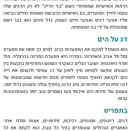
הדמות והאישיות שמאחורי השם "בני הדייג". לא רק הדגים שלו
טעמו לחייך הסועדים, גם האישיות הכובשת ושמחת החיים הביאה
אליו אוהבי דגים ואוהבי חיים. העסק גדל והיום הוא כבר רשת
שמנוהלת על ידי בני המשפחה.
דג על הים
הוא משתדל למקם את המסעדות קרוב למים כך פתח את מסעדת
נמל תל אביב והאחרונה בסדרה היא מסעדת המרינה בהרצליה. מול
תורני היאכטות ושובר הגלים כשקרני השמש החורפיות בוקעות בין
העננים אפשר לסחוט מיץ לימון על דג עסיסי ולנשום את ריח
הים. לקראת החורף נוספו לתפריט מנות חדשות שמבוססות על
דגה ימית טרייה ופירות ים. טיב הדגה בחורף עולה והמגוון גדול יותר,
טעמם של פירות הים איכותי והם נשמרים טוב יותר בטמפרטורות
קרות.
בתפריט
דגים, דיונונים, תמנונים, רכיכות, פירות-ים, אצות ומלח. אחד
האתגרים הגדולים שעומדים בפני כל טבח, הוא לקחת את כל