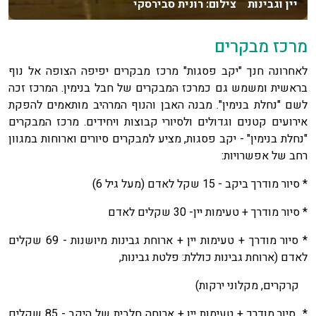
יין וגבינות צילום: רונית סבירסקי
מרכז מבקרים
לאחרונה חנך "יקב פסגות" מרכז מבקרים יפיפה הצופה אל נוף
בראשית ומשמש גם כמרכז המבקרים של חבל בנימין. המרכז זכה
לשם "נחלת בנימין". מבנה האבן והנוף המרהיב מותאמים להפקת
אירועים קטנים וגדולים ולסיורי קבוצות ויחידים. מרכז המבקרים
"נחלת בנימין" - יקב פסגות, מציע למבקרים סיורים וארוחות במגוון
רחב של אפשרויות:
* סיור מודרך ביקב - 15 שקל לאדם (מעל גיל 6)
* סיור מודרך + טעימות יין- 30 שקלים לאדם
* סיור מודרך + טעימות יין + ארוחת גבינות מיושנות - 69 שקלים
לאדם (ארוחת גבינות כוללת: פלטת גבינות,
קרקרים, מקלוני ירקות)
* סיור מודרך + טעימות יין + ארוחה חלבית של היקב - 85 שקלים