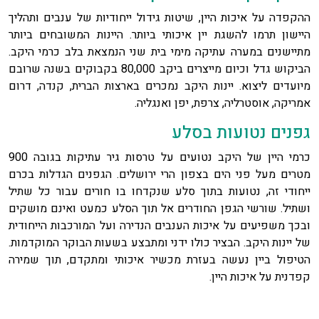
ההקפדה על איכות היין, שיטות גידול ייחודיות של ענבים ותהליך
היישון תרמו להשגת יין איכותי ביותר. היינות המשובחים ביותר
מתיישנים במערה עתיקה מימי בית שני הנמצאת בלב כרמי היקב.
הביקוש גדל וכיום מייצרים ביקב 80,000 בקבוקים בשנה שרובם
מיועדים ליצוא. יינות היקב נמכרים בארצות הברית, קנדה, דרום
אמריקה, אוסטרליה, צרפת, יפן ואנגליה.
גפנים נטועות בסלע
כרמי היין של היקב נטועים על טרסות גיר עתיקות בגובה 900
מטרים מעל פני הים בצפון הרי ירושלים. הגפנים הגדלות בכרם
ייחודי זה, נטועות בתוך סלע שנקדחו בו חורים עבור כל שתיל
ושתיל. שורשי הגפן החודרים אל תוך הסלע כמעט ואינם מושקים
ובכך משפיעים על איכות הענבים הנדירה ועל המורכבות הייחודית
של יינות היקב. הבציר כולו ידני ומתבצע בשעות הבוקר המוקדמות.
הטיפול ביין נעשה בעזרת מכשיר איכותי ומתקדם, תוך שמירה
קפדנית על איכות היין.