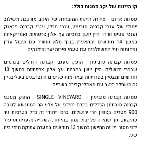
קו היינות של יקב פסגות כולל:
פסגות אדום - סידרת היינות המובחרת של היקב מורכבת משילוב
ייחודי של ענבי קברנה סוביניון, ענבי מרלו, ענבי קברנה פראנק
וענבי פטיט וורדו. היין יושן בחביות עץ אלון צרפתיות ואמריקאיות
במשך 14 חודשים ומתאפיין בגוף מלא ועשיר עם תיבול עדין
וניחוחות וניל המשתלבים עם טעמי פירות יער וצימוקים.
פסגות קברנה סוביניון - הופק מענבי קברנה הגדלים בכרמים
שבהרי ירושלים. היין יושן בחביות עץ אלון צרפתיות במשך 13
חודשים ומצטיין בפרותיות ובארומות שזיפים ודובדבנים בשלים. יין
זה משתלב היטב עם מאכלי קדירה בשריים.
פסגות קברנה סוביניון - SINGLE- VINEYARD - הופק מענבי
קברנה סוביניון הגדלים בכרם יחידני על צלע הר המתנשא לגובה
900 מטרים בצפון הרי ירושלים. כרם ייחודי זה גדל בטרסות גיר
עתיקות, תוך שמירה על יבול נמוך במיוחד, השקייה מזערית וטיפול
ידני מסור. יין זה התיישן במשך 13 חודשים במערה עתיקה מימי בית
שני.