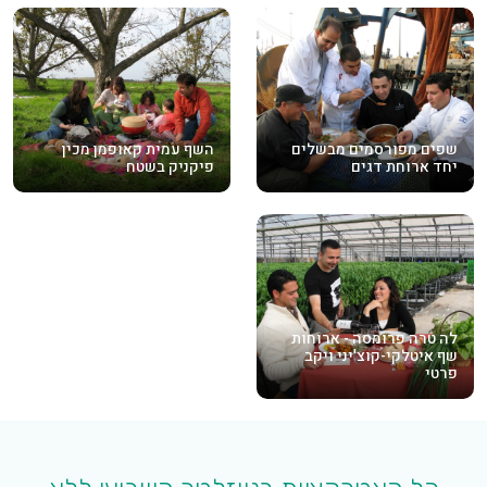
שפים מפורסמים מבשלים
השף עמית קאופמן מכין
יחד ארוחת דגים
פיקניק בשטח
לה טרה פרומסה - ארוחות
שף איטלקי-קוצ'יני ויקב
פרטי