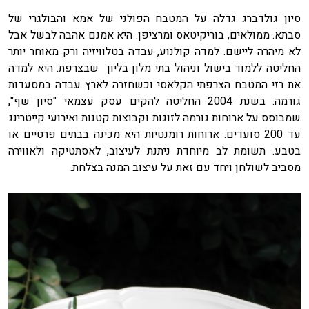
סיון גולדברג גדלה על המטבח הפולני של אמא והבולגרי של
סבתא. ממולאים, בוריקיטאס ומרציפן. היא אמנם אהבה לבשל אבל
לא מיהרה ליישם. למדה קולנוע, עבדה בטלוויזיה ורק מאוחר יותר
החליטה ללמוד בישול וניהול בתי מלון בליון שבצרפת. היא למדה
את רזי המטבח הצרפתי הקלאסי וכשחזרה לארץ עבדה במסעדות
גורמה. בשנת 2004 החליטה להקים עסק עצמאי "סיון שף",
שמבוסס על ארוחות גורמה לזוגות וקבוצות קטנות ואירועי קייטרינג
עד 200 סועדים. ארוחות רומנטיות היא מכינה בבתים פרטיים או
בטבע. תשומת לב מיוחדת ניתנת לעיצוב, לאסתטיקה ולאווירה
מסביב לשולחן ויחד עם זאת על עיצוב המנה בצלחת.