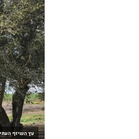
עץ השיזף העתיק 