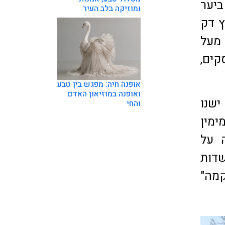
ביער
ומוזיקה בלב העיר
חצץ דק
 מעל
קים,
אופנה חיה: מפגש בין טבע
ואופנה במוזיאון האדם
ישנו
והחי
ימין
 על
דות
קמה"