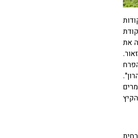
ודות
לנקודת
 מטרים מביאה את
אור.
הפרח
ון".
מרים
הקיץ
 מזרחית