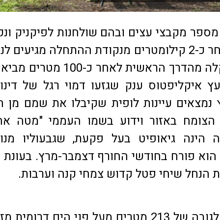
מספר מקבצי עצים ובהם שולחנות לפיקניק ונק
צל למנוחה. לאחר כ-2 קילומטרים מנקודת ההתחלה מגיעים 
פיצול. סטייה קלה מהדרך הראשית לאחר כ-100
ץ איקליפטוס ענק שגזעו דמוי רגל של דינוז
נמצאים עיינות לופית שקיבלו את שמם מן 
 הצומח באזור וידוע בשמו העממי "מטה אהר
ה הינה גיאופיט בעל פקעת, שגבעוליו מנו
. הוא פורח בחודשי החורף דצמבר-מרץ. בעונת 
ת הנחל שיחי פטל קדוש צמחי קנה וערבות.
תל צפית נישא לגובה של 213 מטרים מעל פני הים דרומית