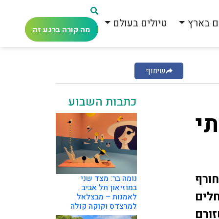
ם בארץ
טיולים בעולם
מה קורה ברגע זה
שיתוף
כתבות השבוע
י
חורף
נומה בר: מצד שני
במוזיאון תל אביב
לים
לאמנות – מבצלאל
למרצדס וקוקה קולה
זורם