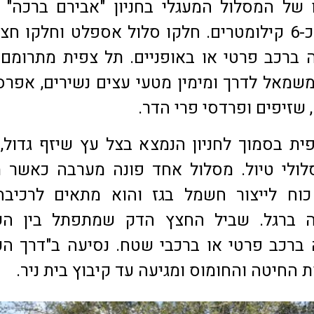
 של המסלול המעגלי בחניון "אבירם ברכה" 
חרובית ואורכו כ-6 קילומטרים. חלקו סלול אספלט וחלקו 
 ברכב פרטי או באופניים. תל צפית מתרומם
משמאל לדרך ומימין מטעי עצים נשירים, אפרס
 שזיפים ופרדסי פרי הדר.
ית בסמוך לחניון הנמצא בצל עץ שיזף גדול, 
לולי טיול. מסלול אחד פונה מערבה כאשר מ
וח לייצור חשמל בגז והוא מתאים לרכיבה
כה ברגל. שביל החצץ הדק שמתפתל בין הש
ברכב פרטי או ברכבי שטח. נסיעה ב"דרך ה
 החיטה והחומוס ומגיעה עד קיבוץ בית ניר.