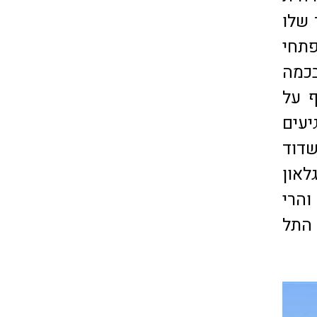
 שלו
פתחי
בכמה
ף על
יעים
דוד
לאון
והרי
התל