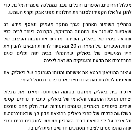
מכלול הרהיטים, הספרים והכלים שבו, כממלכה שעמדה מלכת. כדי
להגן על אלו הקפידו לסגור את החלונות מפני אבק וקרני השמש.
בתהליך השימור האחרון נערך מחקר מעמיק ונאסף מידע רב
שאִפשר לשחזר את התמונה המדויקת, הקרובה ביותר לבית כפי
שנראה בימיו של ביאליק. השימור מדגיש את תרבות העיצוב של
שנות העשרים של המאה ה-20 ומאפשר לדורות הבאים להבין את
חייו האישיים של ביאליק שהתנהלו בבית יפה וכלים נאים
המרחיבים את הדעת ומעניקים השראה ליצירה.
עיצוב המוזיאון מבטא את אישיותו והגותו העמוקה של ביאליק, את
שאיפתו לשלמות ואת אורח חייו כאדם פרטי וכסמל לאומי.
ארכיון בית ביאליק ממוקם בקומה התחתונה ומאגד את מכלול
יצירתו ופועלו התרבותי והלאומי של ביאליק: כתבי יד נדירים, קטעי
שירים, סיפורים, מאמרים, נאומים ותעודות ועוד. חלק מהם פורסם
בשלושה כרכים של כתבי ביאליק בהוצאת מכון כץ שבאוניברסיטת
תל אביב על ידי הוצאת דביר. הארכיון משמש לחוקרים רבים ומדי
שנה מתפרסמים לציבור מסמכים חדשים המתגלים בו.