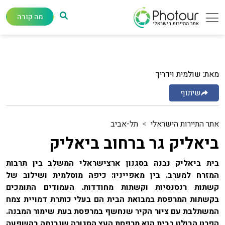
מה קורה
מאת: שולמית וידריך
שיתוף
אתר התיירות הישראלי
תל-אביב
ביאליק גר ברחוב ביאליק
בית ביאליק נבנה בסגנון ארצישראלי המשלב בין תרבות
המזרח למערב. בין מאפייניו: כיפה מוסלמית ושילוב של
קשתות רנסנסיות וקשתות מחודדות. העמודים התומכים
בקשתות המרפסת במבואת הבית הם בעלי כותרת דמויית צמח
המשתלבת עם ציור הקיר שנחשף במרפסת בעת שימור המבנה.
הפרט הבולט בבית הוא מרפסת העץ הסגורה שנבנתה בהשפעה