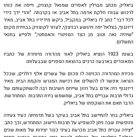
ביאליק מכתב מברלין לאפרים שמואל קוצניק, וייפה את כוחו
לרכוש עבורו חלקת אדמה בתל אביב או בקרבתה. "והרי ידך כידי
לכל דבר." כתב לו ביאליק. במקביל, ביקש מידידיו בתל אביב, מאיר
דיזנגוף, בצלאל יפה ויהושע רבניצקי, לעזור לקוצניק בבחירת מקום
"שיהיה נאה וטוב מן הצד הסניטרי והאסתטי," ולסייע בתנאי
התשלום.
בשנת 1923 הוציא ביאליק לאור מהדורה מיוחדת של כתביו
המאוגדים בארבעה כרכים בהוצאת הספרים שבבעלותו.
מכירת המהדורה הכניסה לו סכום של עשרים אלף דולרים, שככל
הנראה אפשר לו להשלים את רכישת המגרש והקמת הבית. מאיר
דיזנגוף היה אדם בעל חזון שייחס חשיבות רבה להשתקעותם של
גדולי תרבות עבריים בתל אביב, שתשמש בירת התרבות המתחדשת.
הדבר תאם את השקפתו של ביאליק.
ביאליק בחר להתיישב בתל אביב בעיקר בשל תדמיתה כעיר צעירה
וחופשית שבה ניתן להשפיע על תרבות היישוב המתחדש, וכך כתב:
"יצירה עברית כתל אביב מכרעת בעיני כנגד יצירות של מאות שנים