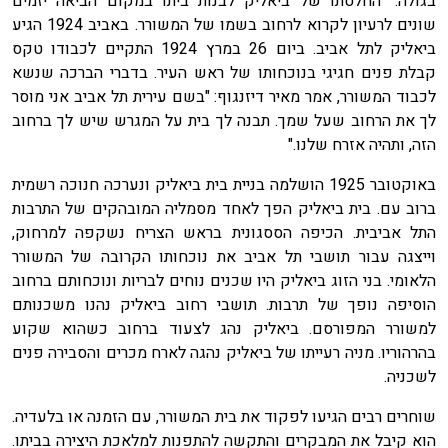
בגולה." החלטתו של ביאליק לבנות ביתו במקום הביאה יזמים
שונים לרעיון לקרוא לרחוב בשמו של המשורר. באביב 1924 הגיע
ביאליק לתל אביב. ביום 26 במרץ 1924 התקיים לכבודו טקס
קבלת פנים חגיגי בנוכחותו של ראש העיר. בדברי הברכה שנשא
לכבוד המשורר, אמר מאיר דיזנגוף: "בשם עירית תל אביב אני מוסר
לך את הרחוב שעל שמך. תבנה לך בית על המגרש שיש לך ברחוב
הזה, ותהיה אזרח שלנו."
באוקטובר 1925 הושלמה בניית בית ביאליק ונערכה חנוכה רשמית
ברוב עם. בית ביאליק הפך לאחד מסמליה המובהקים של התרבות
התל אביבית. הכיפה הססגונית בראש הצריח נשקפה למרחוק,
וייצגה עבור תושבי תל אביב את נוכחותו הקרובה של המשורר
הלאומי. בני הזוג ביאליק היו שכנים נוחים לבריות ונוכחותם ברחוב
הוסיפה נופך של תרבות. תושבי רחוב ביאליק נהנו משכנותם
למשורר המפורסם. ביאליק נהג לצעוד ברחוב כשהוא שקוע
בהרהוריו. מניה רעייתו של ביאליק נהגה לארח מכרים והסבירה פנים
לשכניה.
שוחרים רבים הגיעו לפקוד את בית המשורר, עם הזמנה או בלעדיה.
הוא קיבל את המבקרים והתקשה להתפנות למלאכת היצירה בביתו.