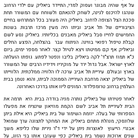
על אף שהיה מבוגר ועסוק למדי, התיידד ביאליק עם ילדי הרחוב
שנהגו להיכנס לגינה, לשחק להנאתם ולשוחח עם המשורר תחת
סככת הצל הצופה לרחוב. ביאליק היה מעורב בכל המתרחש בחיים
הציבוריים של תל אביב וביתו היה מעין מרכז תרבות. בשנות
החמישים לחייו סבל ביאליק מאבנים בכליותיו. ביאליק נסע לשם
קבלת טיפול רפואי בווינה. הניתוח עבר בהצלחה, הפצע החלים
וביאליק אף קם ממיטתו ויצא לטיול קצר. לאחר מספר ימים, ביום
כ"א תמוז תרצ"ד' לקה ביאליק בליבו ונפטר לפתע. גופתו הועלתה
לארץ ישראל. אבל גדול ירד על מוקיריו וידידיו הרבים של המשורר
בארץ ובעולם. עיריית תל אביב ערכה לו הלוויה ממלכתית. הלווייתו
של ביאליק יצאה מרחבת העירייה הסמוכה לביתו, והוא נטמן בבית
העלמין ברחוב טרומפלדור. המונים ליוו אותו בדרכו האחרונה.
לאחר פטירתו של ביאליק נותרה מניה בודדה בבית. היא תרמה את
הבית לעיריית תל אביב לשם הקמת מוזיאון שינציח את מפעלו
הספרותי של בעלה. יוזמת השימור של בית ביאליק היא אילת ביתן
שלונסקי, מנהלת מתחם ביאליק. את המחקר לתצוגה ערך שמואל
אבנרי. הייעוץ לאוצרות ניתן על ידי ד"ר נירית שלו כליפא. משך
שנים ארוכות נשמר בית ביאליק כפי שעזבו אותו בני הזוג, על