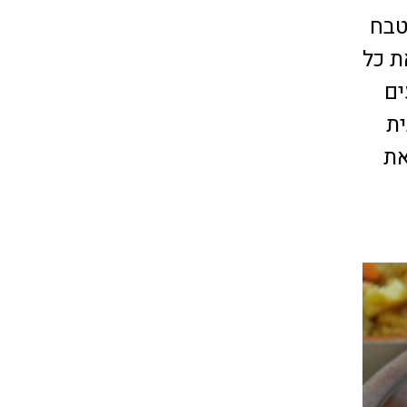
טבח
ת כל
ים
ת
את