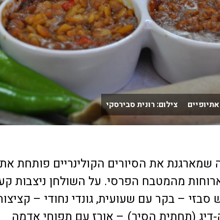
 אתיופיים צילום: רונית סבירסקי
 שמארגנת את הסיורים הקולינריים פותחת את
רוחות מהמטבח הפרסי. על השולחן ניצבות קע
ש סבזי – בקר עם שעועית, גונדי נחודי – קציצות
-דיג (תחתית הסיר) – אורז עם תפוחי אדמה