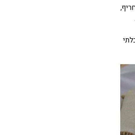
ריף,
לתי