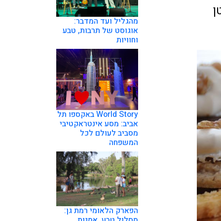
ת קטן
מהגליל ועד המדבר:
אוגוסט של תרבות, טבע
וחוויות
World Story באקספו תל
אביב: מסע אינטראקטיבי
מסביב לעולם לכל
המשפחה
הפארק הלאומי רמת גן:
מסלול טבע, אמנות