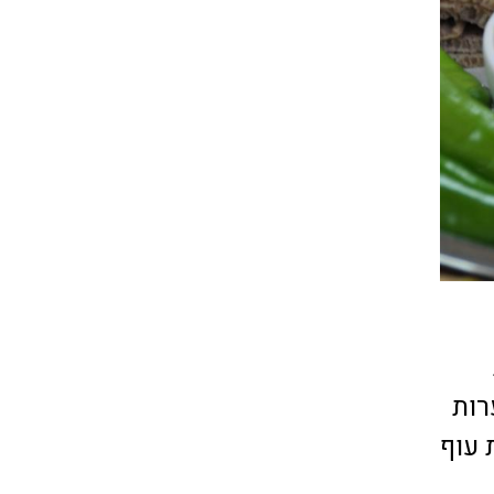
רות
 עוף