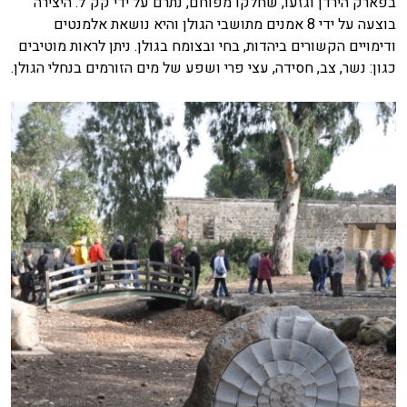
בפארק הירדן וגזעו, שחלקו מפוחם, נתרם על ידי קק"ל. היצירה
בוצעה על ידי 8 אמנים מתושבי הגולן והיא נושאת אלמנטים
ודימויים הקשורים ביהדות, בחי ובצומח בגולן. ניתן לראות מוטיבים
כגון: נשר, צב, חסידה, עצי פרי ושפע של מים הזורמים בנחלי הגולן.