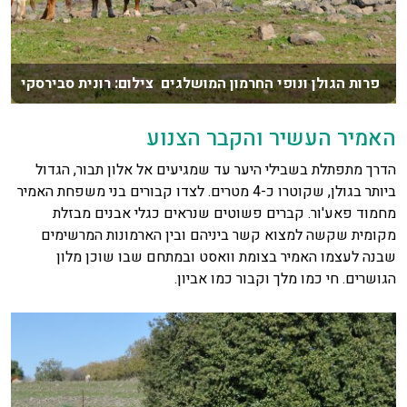
פרות הגולן ונופי החרמון המושלגים צילום: רונית סבירסקי
האמיר העשיר והקבר הצנוע
הדרך מתפתלת בשבילי היער עד שמגיעים אל אלון תבור, הגדול
ביותר בגולן, שקוטרו כ-4 מטרים. לצדו קבורים בני משפחת האמיר
מחמוד פאע'ור. קברים פשוטים שנראים כגלי אבנים מבזלת
מקומית שקשה למצוא קשר ביניהם ובין הארמונות המרשימים
שבנה לעצמו האמיר בצומת וואסט ובמתחם שבו שוכן מלון
הגושרים. חי כמו מלך וקבור כמו אביון.