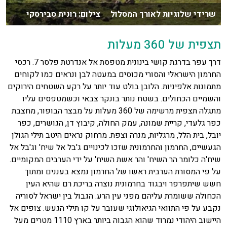
שרידי שלוגיות לאורך המסלול צילום: רונית סבירסקי
תצפית של 360 מעלות
דרך עפר בדרגת קושי בינונית מטפסת אל אנדרטת פלסר 7. רכסי
החרמון הישראלי והסורי מכוסים במעטה לבן ונראים כמו לקוחים
מתמונות אלפיניות. הלובן בולט עוד יותר על רקע השטחים הירוקים
והשמיים הכחולים. בשטח נותר בונקר צבאי וכשמטפסים עליו
מתגלה תצפית מרשימה של 360 מעלות על מבצר הבופור, מחצבת
כפר גלעדי, קריית שמונה, עמק החולה, קיבוץ דן, הגושרים, כפר
יובל, בית הלל, מרגליות, מנרה וצפת. מרחוק נראים היטב תילי הגולן
הגעשיים, החרמון והחרמונית שזכו לכינויים ג'בל אל שיח' וג'בל אל
שיח'ה כלומר הר השיח' והר אשת השיח' על ידי הערבים המקומיים.
על פי המסורת הערבית ראשו של החרמון נמצא בעננים ומתוך
חשש שיתפרפר ויבגוד בחרמונית נוצרה בריכת רם שהיא העין
הכחולה ששומרת עליהם מפני עין הרע. הגבול בין ישראל לסוריה
נקבע על פי התוואי הגיאולוגי שעובר על קו תילי הגעש. צופים אל
היישוב היהודי נמרוד שהוא הגבוה ביותר בארץ 1110 מטרים מעל