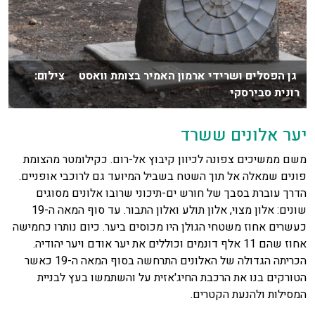
גן הפסלים ושרידי ארמון האמיר בצומת וואסט צילום:
רונית סבירסקי
יער אלונים ששרד
משם ממשיכים צפונה לכיוון קיבוץ אל-רום. כקילומטר מהצומת
פונים שמאלה אל תוך השטח בשביל המיועד גם לרוכבי אופניים.
הדרך עוברת בסבך של חורש ים-תיכוני שרובו אלונים מסוגים
שונים: אלון מצוי, אלון תולע ואלון התבור. עד סוף המאה ה-19
כעשרים אחוז משטחי הגולן היו מכוסים ביער. כיום נותרו כחמישה
אחוז שהם 11 אלף דונמים וכוללים את יער אודם ויער יהודיה.
הכריתה הגדולה של האלונים התרחשה בסוף המאה ה-19 כאשר
הטורקים בנו את הרכבת החיג'אזית על והשתמשו בעץ לבניית
המסילות ולהנעת הקטרים.