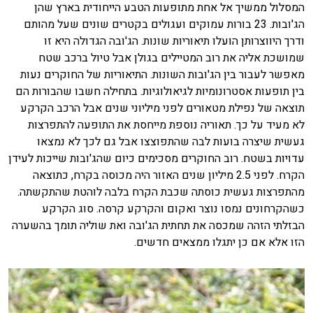
המסלול ממשיך אל אחת מתופעות הטבע הייחודית בארץ שהן
הג'ובות. 23 בורות עמוקים ועגולים בקטרים שונים שעל מהותם
ודרך היווצרותן הועלו תיאוריות שונות. הג'ובה הגדולה היא זו
שמושכת אליה את רוב המטיילים בגולן אבל טיול ברכב שטח
מאפשר לעבור בין הג'ובות השונות. התיאוריות של החוקרים נעות
בין תופעות אסטרונומיות לגיאולוגיות. בתחילה חשבו שהבורות הם
תוצאה של נפילת מטאורים לפני מיליוני שנים אבל הרכב הקרקע
לא מעיד על כך. תאוריה נוספת מייחסת את התופעה להתפרצות
געשית שיצרה בועות לבה שהתפוצצו אבל גם לכך לא נמצאו
עדויות בשטח. רוב החוקרים מסכימים כיום שהג'ובות שייכות לעידן
הקרח. לפני 2.5 מיליון שנים האזור היה מכוסה בקרח, כתוצאה
מהתפרצות געשית כוסתה שכבת הקרח בלבה לוהטת שהתקשתה.
כשהקרחונים נמסו נוצר ואקום והקרקע קרסה. סוג הקרקע
הבזלתי הזהה שמכסה את תחתית הג'ובה ואת שוליה תומך בהשערה
הזו אלא אם כן יתגלו ממצאים חדשים.