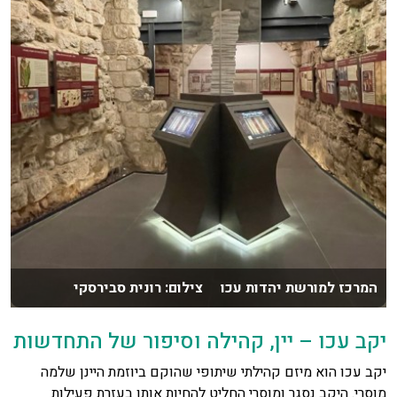
המרכז למורשת יהדות עכו צילום: רונית סבירסקי
יקב עכו – יין, קהילה וסיפור של התחדשות
יקב עכו הוא מיזם קהילתי שיתופי שהוקם ביוזמת היינן שלמה
מוסרי. היקב נסגר ומוסרי החליט להחיות אותו בעזרת פעילות