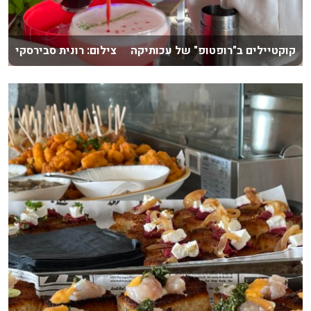
קוקטיילים ב"רופטופ" של עכותיקה צילום: רונית סבירסקי