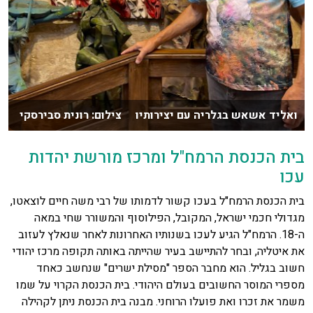
ואליד אשאש בגלריה עם יצירותיו צילום: רונית סבירסקי
בית הכנסת הרמח"ל ומרכז מורשת יהדות
עכו
בית הכנסת הרמח"ל בעכו קשור לדמותו של רבי משה חיים לוצאטו,
מגדולי חכמי ישראל, המקובל, הפילוסוף והמשורר שחי במאה
ה-18. הרמח"ל הגיע לעכו בשנותיו האחרונות לאחר שנאלץ לעזוב
את איטליה, ובחר להתיישב בעיר שהייתה באותה תקופה מרכז יהודי
חשוב בגליל. הוא מחבר הספר "מסילת ישרים" שנחשב כאחד
מספרי המוסר החשובים בעולם היהודי. בית הכנסת הקרוי על שמו
משמר את זכרו ואת פועלו הרוחני. מבנה בית הכנסת ניתן לקהילה