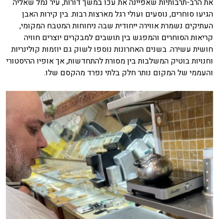
את הרב-תרבותיות שאפיינה את עכו במשך דורות, עיר נמל שאליה
הגיעו סוחרים, נוסעים ועולי רגל מארצות רבות. בין קירות האבן
העתיקים נשמרת אווירה ייחודית שבה ניחוחות המטבח המקומי,
קריאות הסוחרים והמפגש בין תושבים למבקרים יוצרים חוויה
חושית עשירה. בשנים האחרונות נוספו לשוק גם יוזמות קולינריות
וחנויות בוטיק המשלבות בין מסורת להתחדשות, אך אופיו ההיסטורי
והעממי של המקום נותר חלק בלתי נפרד מהקסם שלו.