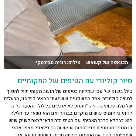
הכנאפה של קשאש צילום: רונית סבירסקי
סיור קולינרי עם הטיפים של המקומיים
טיול בשוק של עכו שמלווה בטיפים של תושב מקומי יכול להפוך
לחוויה קולינרית. אחד המשפטים ששמעתי ממאיר דוידסון, הבעלים
של מלון עכותיקה היה: ״חומוס לא אוכלים בלילה״. ההסבר כל כך
הגיוני כי חומוס עושים מוקדם בבוקר ואם הוא נשאר עד הלילה
הוא כבר לא הדבר האמיתי. עם הטיפ הזה כדאי לצאת לשוק שיש
בו מספר חומוסיות מפורסמות שעושות גם פלאפל מצוין. אחרי
שמסיימים לנגב את החומוס בפיתה טרייה, בשעות הבוקר או