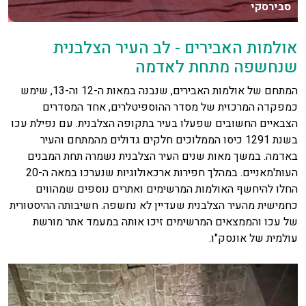
סבירסקי
אולמות האבירים - לב העיר הצלבנית
שנחשפה מתחת לאדמה
המתחם של אולמות האבירים, שנבנה במאות ה-12 וה-13, שימש
כמפקדה המרכזית של מסדר ההוספיטלרים, אחד המסדרים
הצבאיים החשובים שפעלו בעיר בתקופה הצלבנית. עם נפילת עכו
בשנת 1291 כיסו הממלוכים חלקים גדולים מהמתחם והעיר
באדמה. במשך מאות שנים העיר הצלבנית נשמרה תחת המבנים
העות'מאניים. במהלך חפירות ארכאולוגיות שנערכו במאה ה-20
החלו להיחשף האולמות המרשימים ואתרים נוספים שמהווים
כחמישית מהעיר הצלבנית שעדיין לא נחשפה. חשיבותה ההיסטורית
של עכו והממצאים המרשימים זיכו אותה במעמד אתר מורשת
עולמית של אונסק"ו.