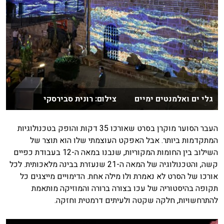
גלי ים ואלמנטים ימיים צילום: רונית סבירסקי
העבר הסוער מוקרן בסרט שאורכו 35 דקות והופק בטכנולוגיות
המתקדמות ביותר. אבל האפקט העוצמתי שלו הוא תוצר של
השילוב בין החומות המקוריות, שנבנו במאה ה-12 בעבודת כפיים
קשה, והטכנולוגיה של המאה ה-21 שנעזרת בבינה מלאכותית. לכל
אורכו של הסרט לא נאמרת ולו מילה אחת. הדימויים מייצגים כל
תקופה בהיסטוריה של עכו בצורה ברורה והמוזיקה מותאמת
להתרחשויות, חלקה שקטה ולעיתים דרמטית וחזקה.