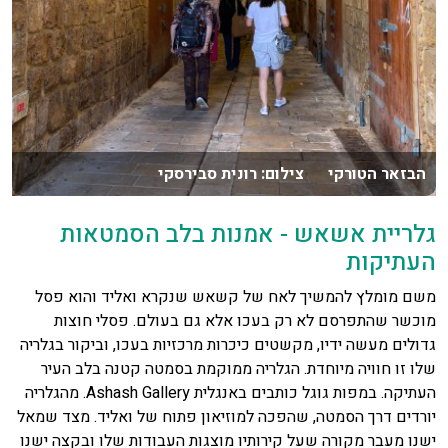
הבזאר הטורקי צילום: רונית סבירסקי
גלריית אשאש - אמנות בלב הסמטאות
העתיקות
משם מומלץ להמשיך לאח של קשאש שנקרא ואליד והוא פסל
מוכשר שהתפרסם לא רק בעכו אלא גם בעולם. פסלי חוצות
גדולים מעשה ידיו, מקשטים כיכרות מרכזיות בעכו, וביקור בגלריה
שלו זו חוויה מיוחדת. הגלריה ממוקמת בסמטה קטנה בלב העיר
העתיקה. במפות גוגל כותבים באנגלית Ashash Gallery. מהגלריה
יורדים דרך הסמטה, שהפכה למוזיאון פתוח של ואליד. מצד שמאל
ישנו מעבר מקורה שעל קירותיו מוצגות העבודות שלו ובקצה ישנו