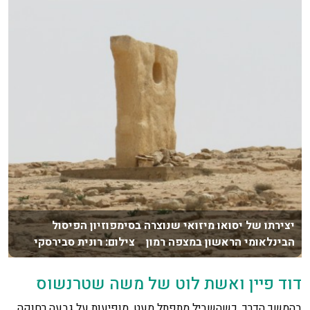
יצירתו של יסואו מיזואי שנוצרה בסימפוזיון הפיסול
הבינלאומי הראשון במצפה רמון צילום: רונית סבירסקי
דוד פיין ואשת לוט של משה שטרנשוס
בהמשך הדרך, כשהשביל מתפתל מעט, מופיעות על גבעה רחוקה