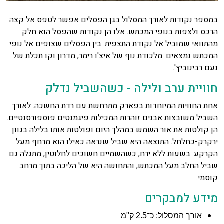
במספר נקודות לאורך המסלול בגן הפסלים אפשר לטפס אל קצה
הרכס ולצפות בנופי המכתש. אלו הן נקודות שהפסל הוא חלק
מהתוואי שמוביל אל נקודת התצפית. בין הפסלים שצופים אל נופי
המכתש נמצאים: מלכודת נוף של איצ'ו רימר, מדרון וקו תכלת של
נעם רבינוביץ'.
חוויית ערב ולילה - כשהשביל נדלק
אחת החוויות המיוחדות בפארק מתרחשת עם רדת החשכה. לאורך
השביל משובצות אבנים זוהרות המכילות פיגמנטים פוספורסנטיים.
הן קולטות את אור השמש במהלך היום ופולטות אותו בלילה בגוון
ירקרק-כחלחל. התוצאה היא שביל שנראה כאילו הוא מרחף מעל
הקרקע. בשעות ללא ירח, כשהשמיים חשוכים לחלוטין, מתגלה גם
שביל החלב מעל המכתש, והתחושה היא של הליכה בתוך מרחב
קוסמי.
מידע למבקרים
אורך המסלול: כ־2.5 ק"מ