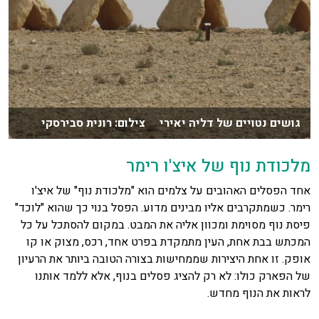
גושים נטויים של דליה יאירי צילום: רונית סבירסקי
מלכודת נוף של איצ'ו רימר
אחד הפסלים האהובים על צלמים הוא "מלכודת נוף" של איצ'ו
רימר. כשמתקרבים אליו מבינים מדוע. הפסל בנוי כך שהוא "לוכד"
פיסת נוף מסוימת ומכוון אליה את המבט. במקום להסתכל על כל
המכתש בבת אחת, העין מתמקדת בפרט אחד, רכס, מצוק או קו
אופק. זו אחת היצירות שממחישות בצורה הטובה ביותר את הרעיון
של הפארק כולו: לא רק להציג פסלים בנוף, אלא ללמד אותנו
לראות את הנוף מחדש.