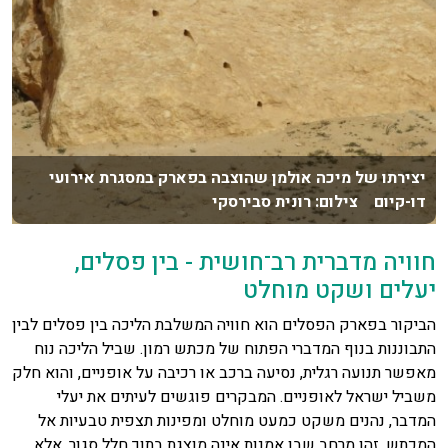
יצירתו של מיכה אולמן שהוצבה בפארק במסגרת אירועי
דו-קיום צילום: רונית סבירסקי
חוויה מדברית רב־חושית - בין פסלים,
יעלים ושקט מוחלט
הביקור בפארק הפסלים הוא חוויה המשלבת הליכה בין פסלים לבין
התבוננות בנוף המדברי הפתוח של מכתש רמון. שביל הליכה נוח
מאפשר תנועה רגלית, נסיעה ברכב או רכיבה על אופניים, והוא חלק
משביל ישראל לאופניים. המבקרים פוגשים לעיתים את יעלי
המדבר, נהנים משקט כמעט מוחלט ומפינות תצפית טבעיות אל
המכתש. זהו מרחב שבו אמנות אינה מוצגת בתוך חלל סגור, אלא