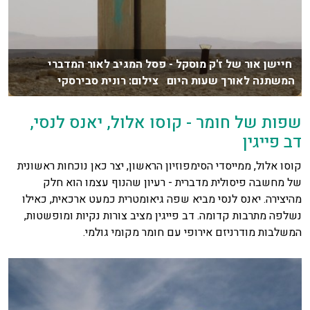
חיישן אור של ז'ק מוסקל - פסל המגיב לאור המדברי
המשתנה לאורך שעות היום צילום: רונית סבירסקי
שפות של חומר - קוסו אלול, יאנס לנסי,
דב פייגין
קוסו אלול, ממייסדי הסימפוזיון הראשון, יצר כאן נוכחות ראשונית
של מחשבה פיסולית מדברית - רעיון שהנוף עצמו הוא חלק
מהיצירה. יאנס לנסי מביא שפה גיאומטרית כמעט ארכאית, כאילו
נשלפה מתרבות קדומה. דב פייגין מציב צורות נקיות ומופשטות,
המשלבות מודרניזם אירופי עם חומר מקומי גולמי.