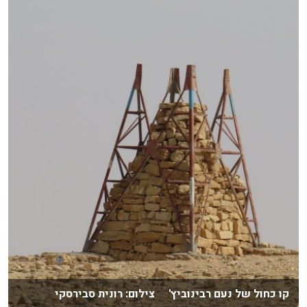
קו כחול של נעם רבינוביץ' צילום: רונית סבירסקי