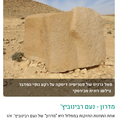
פסל גרניט של פטריסיה דיסקה על רקע נופי המדבר
צילום: רונית סבירסקי
מדרון - נעם רבינוביץ'
אחת התחנות החזקות במסלול היא “מדרון” של נעם רבינוביץ’. זהו