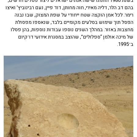
בשנת 1986 הוזמנו שישה אמנים ישראלים ליצור פסלים חדשים,
בהם דב הלר, דליה מאירי, חוה מחותן, דוד פיין, נעם רבינוביץ' ואיצו
רימר. לכל אמן הוקצה שטח ייחודי על שפת המצוק, שבו נבנה
הפסל תוך שימוש בסלעים מקומיים בלבד, שנאספו מפסולת
מחצבות באזור. במהלך השנים נוספו עבודות נוספות, בהן פסלו
של מיכה אולמן “ספלולים”, שהוצב במסגרת אירועי דו־קיום
ב־1995.