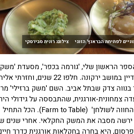
ניים לפתיחת הבראנץ' הזוגי צילום: רונית סבירסקי
פר הראשון שלי, 'גורמה בכפר', מסעדת 'משק
ברזילי' שכנה עדיין במושב ירקונה. חלפו 22 שנים, וחזרתי אלי
 בנווה צדק שבתל אביב. השם 'משק ברזילי' מר
ה צמחונית-אורגנית, שהתבססה על גידולי היר
שלה בשיטת 'מהחווה לשולחן' (Farm to Table). הכל התחיל
 ירשה מסבה את המשק החקלאי. אחרי שנים ש
רסום, היא בחרה בחקלאות אורגנית כדרך חיים