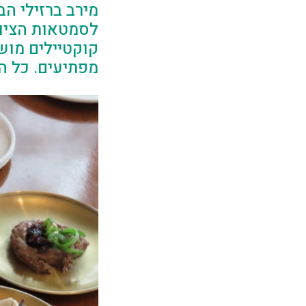
מירב ברזילי הב
לסמטאות הציור
קוקטיילים מושק
מפתיעים. כל ה