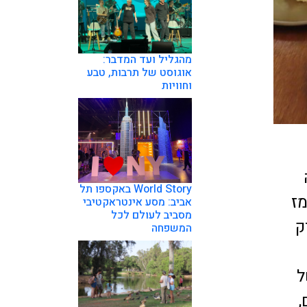
מהגליל ועד המדבר:
אוגוסט של תרבות, טבע
וחוויות
ה
World Story באקספו תל
מז
אביב: מסע אינטראקטיבי
מסביב לעולם לכל
ק
המשפחה
ל
,