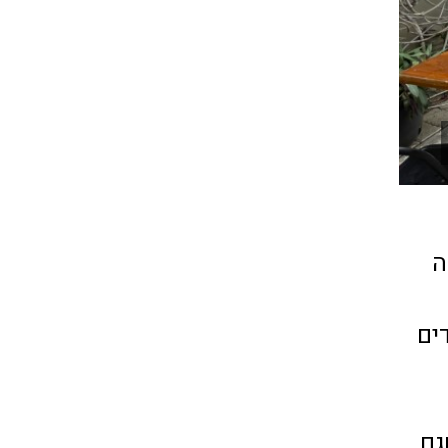
ה
ים
שגם