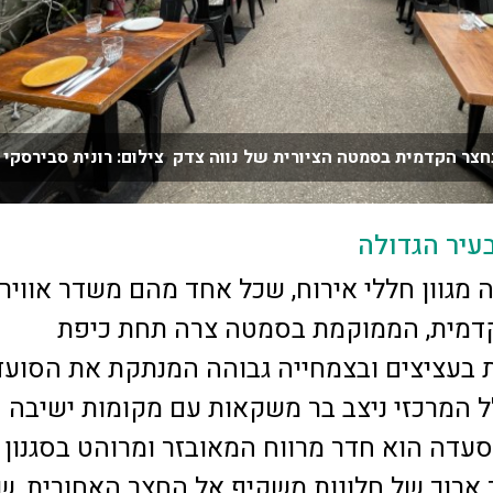
ר הקדמית בסמטה הציורית של נווה צדק צילום: רונית סבירסקי
בעיר הגדולה
מגוון חללי אירוח, שכל אחד מהם משדר אוויר
קדמית, הממוקמת בסמטה צרה תחת כיפת
 בעציצים ובצמחייה גבוהה המנתקת את הסועד
 המרכזי ניצב בר משקאות עם מקומות ישיבה
סעדה הוא חדר מרווח המאובזר ומרוהט בסגנון
ה-50. קיר ארוך של חלונות משקיף אל החצר האחורית, 