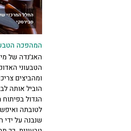
החלל המרכזי של
סבירסקי
המהפכה הטבעונ
האג׳נדה של מיר
הטבעוני האדוק 
ומהביצים צריכי
הוביל אותה לבס
הגדול בפיתוח 
לטובתה ואיפשר 
שנבנה על ידי ה
טבעונית. כך ת