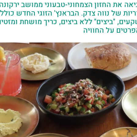
יאה את החזון הצמחוני-טבעוני ממושב ירקונה
יות של נווה צדק. הבראנץ' הזוגי החדש כולל
עים, "ביצים" ללא ביצים, כריך מושחת ומזטי
פרטים על החוויה