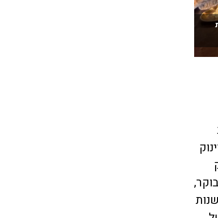
נוק
וקר,
שנות
ל