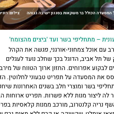
 המסעדה הכולל בר משקאות בסגנון ישיבה גבוהה צילום: רונית
ית – מתחליפי בשר ועד 'ביצים מהצומח'
ב עם אוכל צמחוני-אורגני, פגשה את הקהל
של תל אביב, הדוגל בכך שחלב נועד לעגלים
ם לבקוע אפרוחים. החזון ארוך הטווח של מירב
ס את המסעדה על תפריט טבעוני לחלוטין. הזי
תחליפי בשר ומוצרי חלב בשנים האחרונות שיחק
לה ליצור מנות ללא פשרות. תפריט ארוחות הב
שף נריה קלנטרוב, מורכב ממנות קלאסיות בפר
מצאו אומלט, שקשוקה או קרפ ללא מאית גרם ש