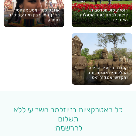
רוסיה, סנט פטרסבורג -
אוזבקיסטן - מסע אקזוטי
לילות לבנים בעיר התעלות
בדרך המשי בין חיווה, בוכרה
הציורית
וסמרקנד
קמבודיה - עיר הבירה
המלכותית אנגקור תום
ומקדשי אנגקור ואט
כל האטרקציות בניוזלטר השבועי ללא
תשלום
להרשמה: