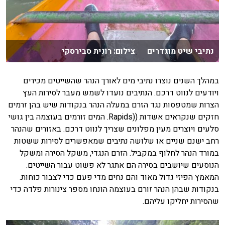
נתיבי שיט מוגדרים צילום: רונית סבירסקי
במהלך השנים נוצרו נתיבי מים לאורך הנהר שהשייטים מכירים
ויודעים לנווט דרכם. הנתיבים נועדו לשמש מעבר לסירות העץ
הצרות שמטפסות נגד הזרם במעלה הנהר בנקודות שיש בהן זרמים
חזקים שנקראים אשדות ((Rapids. המים זורמים בעוצמה בין גושי
סלעים ויוצרים מעין מפלונים שצריך לנווט דרכם. באזורים שהנהר
רחב ישנם שניים או שלושה נתיבים שמאפשרים לסירות ששטות
במורד הנהר לחלוף במקביל. הזרם הנגדי, משקל הסירה ומשקל
הנוסעים שיושבים בסירה הם אתגר לא פשוט עבור השייטים.
המאמץ הפיזי גדול מאוד והם נחים מדי פעם כדי לצבור כוחות.
בנקודות שבהן הנהר זורם בעוצמה הונחו מספר צינורות פלדה כדי
שהסירות יחליקו עליהם.