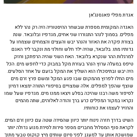
אגדת מפלי פאגסנג'אן
האגדה המקומית מספרת שבשחר ההיסטוריה היה רק נהר ללא
מפלים. בסמוך לנהר התגוררו שני אחים, מגדפיו ובלובאד. שנת
בצורת פקדה את האזור והנהר יבש והעצים והצמחים שצמחו על
גדותיו מתו. בלובאד, שהיה ילד חלש וחולני מת ונקבר ליד האגם
למרגלות ההר שנקרא בלובאד. האח השני שהיה הרפתקן וחזק
טיפס במעלה ערוץ הנהר בעזרת מקל במבוק כדי לחפש מים. הכל
היה יבש ובתיסכולו הוא השליך את המקל בזעם על אחד הסלעים.
מים החלו לפרוץ מהמקום שבו פגע המקל ומשם פרץ זרם מים
שוצף שהפך למפלים. אלה שמצויים בסיפורי התורה ימצאו דמיון
לסיפור משה רבנו שהיכה בסלע ויצאו ממנו מים. מגדפיו שעל שמו
נקראו במקור המפלים כרע ברך והודה לאלוהים, שתה מהמים
והחזיר לעצמו את כוחותיו.
השיט בדרך חזרה נינוח יותר כיוון שהסירה שטה עם כיוון זרם המים.
לקראת סוף המסלול מחברים מספר סירות לסירת מנוע גדולה יותר
שמושכת אותן עד למעגן. לפני סיום שותים מיץ קוקוס טבעי מתוך