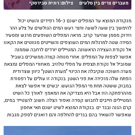
מעברים צרים בין סלעים צילום: רונית סבירסקי
מנקודת המוצא עד המפלים ישנם כ-16 רפידים והשיט יכול
להימשך בין שעה לשעה וחצי. רעש המים הגולשים על צלע ההר
הירוק מסמן שהיעד קרוב. מראה המפלים השופעים מרגש ומסעיר.
הסירה שטה למרגלות המים השוצפים והשייטים מנווטים את הקאנו
אל נקודת העצירה הראשונה. המטיילים יורדים לרחבה שממנה
אפשר לצפות על המפלים. אחרי מנוחה קצרה ממשיכים בשביל
שמוביל אל נקודת תצפית על מפלי טלהיב. מאחורי המפלים נמצאת
מערה חשוכה שקיבלה את הכינוי "מערת השטן" כיוון שצדודית
הפתח שלה מזכירה את פני השטן. בנקודה זו עולים על רפסודת
במבוק ששטה תחת מי המפל הגועש. יבשים אי אפשר לצאת
מההרפתקה הזו אבל היא מצדיקה את המאמץ. לאורך כל השיט
המטיילים חייבים לחבוש קסדה ואפוד הצלה. חשוב להצטייד במים,
קרם הגנה ובגד ים. בנקודת המוצא לשיט ישנם תאי אחסון
שאפשר להשאיר בהם בגדים להחלפה והם דואגים לספק מגבות.