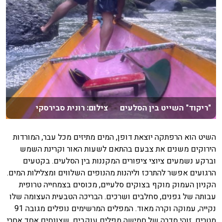
"ריקוד" השייט בין הסלעים צילום: רונית סבירסקי
השיט הוא הרפתקה יוצאת דופן, המים מתיזים מכל עבר, המורדות
הירוקים משנים את צבעם בהתאם לשעות האור וקרינת השמש
וברקע נשמעים ציוצי ציפורים המקננות בין הסלעים. בקטעים
הרגועים אפשר להתרכז וליהנות מהנופים השלווים ומצלילות המים.
הקניון העמוק מוקף בצוקים סלעיים, מכוסים בצמחייה טרופית
עבותה של גפנים, סחלבים ושרכים. הבריכה הטבעית העצומה שלו
נקייה, עמוקה וקרה מאוד. המפלים המרשימים נופלים מגובה 91
מטרים. זוהי סדרה של חמישה מפלים עוקבים, שצונחים אחד אחרי