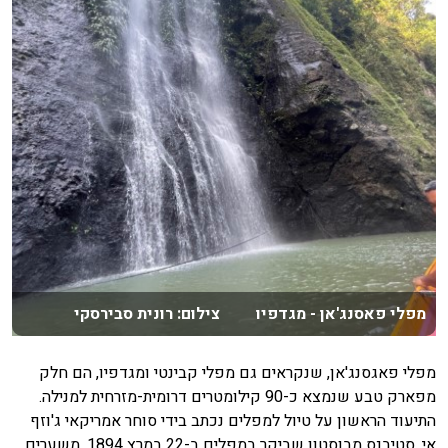
מפלי פאסנג'אן - מגדפיו צילום: רונית סבירסקי
מפלי פאגסנג'אן, שנקראים גם מפלי קבינטי ומגדפיו, הם חלק
מפארק טבע שנמצא כ-90 קילומטרים דרומית-מזרחית למנילה.
התיעוד הראשון על טיול למפלים נכתב בידי סוחר אמריקאי ג'וזף
אי. סטיבנס מבוסטון שביקר במפלים ב-22 במרץ 1894. משערים