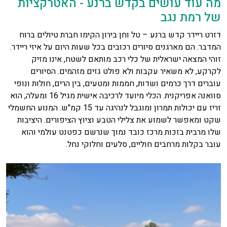
מה עוד עושים בקדש ברנע - האטרקציות
של רמת נגב
דזרט ריידר קדש ברנע – טל וחן בירון הקימו חברת טיולים ברוח
המדבר. הם מארגנים סיורים רכובים בכל שעות היום על איזי ריידר.
זוהי המצאה ישראלית של כלי רכב מותאם לשטח, אינו מזיק
לקרקע, לא משאיר עקבות ולא פולט גזים מזהמים. הסיורים
עוברים דרך כרמים ושדות, חממות ומטעים, בין הרים, חולות ונופי
סוואנה אפריקנית. הכלי מיועד לרכיבה אישית מגיל 16 ומעלה, הוא
זריז עם יכולות תמרון ומוגבל לנהיגה עד 15 קמ"ש. המנוע החשמלי
שקט ומאפשר לשמוע את צלילי הטבע וציוץ הציפורים. היציבות
שלו מרבית בזכות מרכז כובד נמוך שנרשם כפטנט עולמי והוא
עובר בקלות מרחבים חוליים, סלעים וחלוקי נחל.