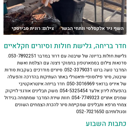
השף ניר אלקסלסי ונתחי הבשר צילום: רונית סבירסקי
חדר בריחה, גלישת חולות וסיורים חקלאיים
גלישת חולות בדיונה של שיבטה עם דרור במדבר 053-7892251.
סדנאות צילום בסמארטפון בחמוקי ניצנה עם הצלמת ואשת
המדבר נועה ברנט 052-3379031. סיורים מודרכים בעקבות סודות
שיבטה, סיור פילוסופי-תיאטרלי באתר העתיקות בהדרכה והפעלה
של איריס ברזאני 050-3016969. חדר בריחה אינטראקטיבי
בהפעלת לירון אלעד 054-5325454. משק תבלינים אורגני לזיקוק
שמנים אתרים 054-7749323. חוות שירת המדבר שמתמחה בגידול
צמחי מרפא ותבלינים שמקיימת סיור להכרת הצמחים השונים
וסגולותיהם 052-7021650
כתבות השבוע