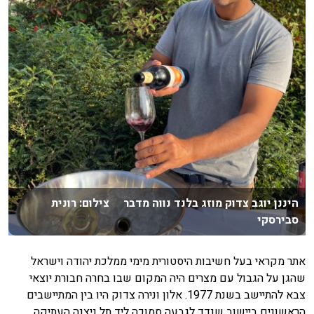
היננן יוגב צדוק מוזג בלנד נווה מדבר צילום: רונית
סבירסקי
אתר מקראי בעל חשיבות היסטורית מימי ממלכת יהודה וישראל
שהגן על הגבול עם מצרים היה המקום שבו בחרה חבורת יוצאי
צבא להתיישב בשנת 1977. אלון ונירה צדוק היו בין המתיישבים
הראשונים ביישוב שנדד לגבעה סמוכה ליד תל ניצנה העתיקה