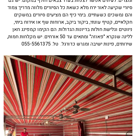
ומצרים. לעיתים אפשר לצפות בעדר צבאים חולף במקום. יש גם
סיורי שקיעה לאור ירח מלא כשאת כל הסיורים מלווה מדריך צמוד
והם נמשכים כשעתיים. בימי כיף הם מציעים סיורים במשקים
חקלאיים, קטיף עונתי, ביקור ביקב, ארוחות שף או אירוח ביתי,
ניווטים וגלישת חולות בדיונות הגדולות. הם הקימו קמפינג חאן
ללינה שנקרא "פאוזה" ומתאים עד 50 אורחים. יש מקלחות חמות,
שירותים, פינות ישיבה ומגרש כדורגל. טל. 055-5561375