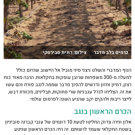
כרמים בלב מדבר צילום: רונית סבירסקי
הנוף המדברי והשלט ניצני סיני מוביל אל היישוב שהיום כולל
למעלה מ-300 משפחות שרובן עוסקות בחקלאות. הרבה מאוד כוח
רצון, דמיון וחזון נדרשים להפוך מדבר שממה לנגב פורח והם עשו
את זה. הצליחו לגדל עגבניות שרי מתוקות, תבלינים, מכוורת דבש,
לייצר ריבות ולהקים יקב שהגיע השנה לפרסום עולמי.
הכרם הראשון בנגב
אלון ונירה צדוק החליטו לטעת 10 דונמים של ענבי קברנה סוביניון
בשטח החקלאי שעמד לרשותם. זה היה הכרם הראשון שניטע