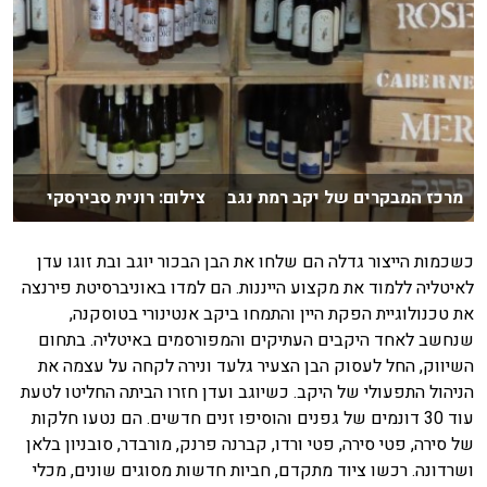
מרכז המבקרים של יקב רמת נגב צילום: רונית סבירסקי
כשכמות הייצור גדלה הם שלחו את הבן הבכור יוגב ובת זוגו עדן
לאיטליה ללמוד את מקצוע הייננות. הם למדו באוניברסיטת פירנצה
את טכנולוגיית הפקת היין והתמחו ביקב אנטינורי בטוסקנה,
שנחשב לאחד היקבים העתיקים והמפורסמים באיטליה. בתחום
השיווק, החל לעסוק הבן הצעיר גלעד ונירה לקחה על עצמה את
הניהול התפעולי של היקב. כשיוגב ועדן חזרו הביתה החליטו לטעת
עוד 30 דונמים של גפנים והוסיפו זנים חדשים. הם נטעו חלקות
של סירה, פטי סירה, פטי ורדו, קברנה פרנק, מורבדר, סובניון בלאן
ושרדונה. רכשו ציוד מתקדם, חביות חדשות מסוגים שונים, מכלי