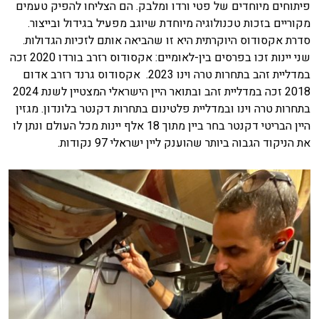
פיתוחים מיוחדים של פטי ורדו ומלבק. הם הצליחו להפיק טעמים
מקוריים בזכות טכנולוגיה מיוחדת שיוגב מפעיל בגידול ובייצור.
סדרת אקסודוס היוקרתית היא זו שהביאה אותם לזכיות הגדולות.
שני יינות זכו בפרסים בין-לאומיים: אקסודוס רזרב בורדו 2020 זכה
במדליית זהב בתחרות טרה וינו 2023. אקסודוס גרנד רזרב אדום
2018 זכה במדליית זהב ובתואר היין הישראלי המצטיין לשנת 2024
בתחרות טרה וינו ובמדליית פלטינום בתחרות דקנטר בלונדון. מגזין
היין הבריטי דקנטר בחר ביין מתוך 18 אלף יינות מכל העולם ונתן לו
את הניקוד הגבוה ביותר שהוענק ליין ישראלי 97 נקודות.