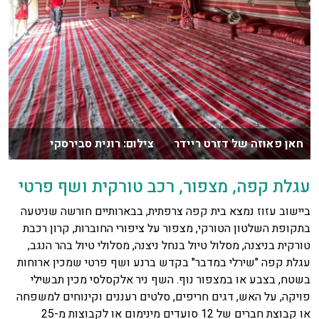
חאן פאוזה של דזרט ריידר צילום: רונית סבירסקי
עגלת קפה, מצפור, רכב טורקית ושף פרטי
ביישוב עזוז נמצא בית קפה צרפתית, בבארותיים חורשה שניטעה
בתקופת השלטון הטורקי, מצפור על ציפורי החוברות, קרון רכבת
טורקית בניצנה, מסלול טיול בנחל ניצנה, מסלולי טיול בהר הנגב,
עגלת קפה "שירלי במדבר" בקדש ברנע ושף פרטי שמכין ארוחות
בשטח, בצבע או במצפור נוף. השף ניר אלקסלסי מכין תבשילי
פויקה, על האש, דגים חריפים, סלטים רעננים וקינוחים למשפחה
או קבוצת חברים של 12 סועדים מינימום או לקבוצות מ-25