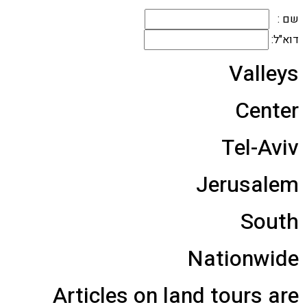
שם :
דוא"ל:
Valleys
Center
Tel-Aviv
Jerusalem
South
Nationwide
Articles on land tours are